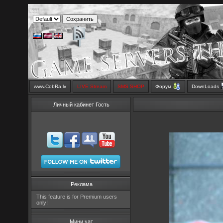
www.CobRa.lv
LIVE Stream
SMS SHOP
Форум
DownLoads
Личный кабинет Гость
Реклама
This feature is for Premium users
only!
Мини чат