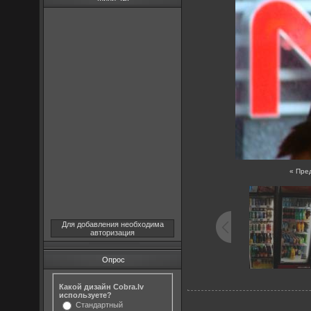
« Пре
Для добавления необходима
авторизация
Опрос
Какой дизайн Cobra.lv
используете?
Стандартный