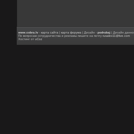
www.cobra.lv
-
карта сайта
|
карта форума
| Дизайн -
podrubaj
| Дизайн данно
По вопросам сотрудничества и рекламы пишите на почту
rusalex11@live.com
Хостинг от
uCoz