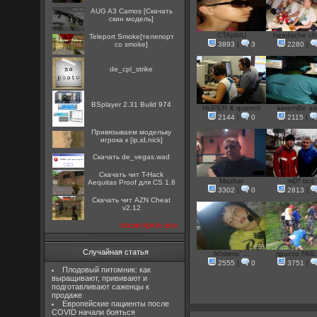
AUG A3 Camos [Скачать
скин модель]
CTApbIU
headache chill
Teleport Smoke[телепорт
со smoke]
3893
|
3
2280
|
de_cpl_strike
BSplayer 2.31 Build 974
HUPER & quench
keremBe as
2144
|
0
2115
|
Привязываем модельку
игрока к [ip,id,nick]
Скачать de_vegas.wad
Скачать чит T-Hack
Mazhar
mD* ticq
Aequitas Proof для CS 1.6
3302
|
0
2813
|
Скачать чит AZN Cheat
v2.12
посмотреть все
Случайная статья
fr0steris` ...
просто FAIL
2555
|
0
3751
|
Плодовый питомник: как
выращивают, прививают и
подготавливают саженцы к
продаже
Европейские пациенты после
COVID начали бояться