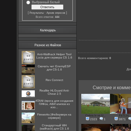
Выбранный Белый
[
·
]
Результаты
Архив опросов
Всего ответов:
444
Календарь
Разное из Файлов
Anti-Wallhack Helper Tool
Lucia для сервера CS 1.6
Всего комментариев
:
0
Скачать чит EnemyESP
До
для CS-1.6
Rev Connect
Смотрие и комме
Reallite HLGuard Anti-
Cheat 2.5
ATANI (прога для создания
ГИФок, АВИ клипов из
изо...
Fireworks [Фейерверк на
Cobra.lv vs U...
FaTLoL
сервере]
2323
|
1
3871
|
Стандартный WH
(wallhack) для CS 1.6