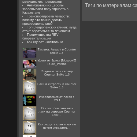
медицинских препаратов
Теги по материалам са
Антибиотики из Европы
завоевывают популярность в
Казахстане
Транспортировка лекарств:
почему это важно делать
профессионально?
Топ-3 европейских клиник, куда
стоит обратиться за лечением
Преимущества REVI
биоревитализации
Как сделать коптильню
Тактика. Assault в Counter
Strike 1.6
Уроки от Эдика [Moscow5]
на de_inferno
Создаем свой сервер
Counter Strike 1.6
Баги и хитрости в Counter
Strike 1.6
Избавляемся от лагов в
CS !
19 способов понизить
лаги на сервере Counter
Strik...
Как создать клан и как им
потом управлять...