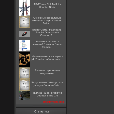
АК-47 или Colt M4A1 в
Counter Strike
Основные консольные
команды в игре Counter-
Strike:...
Гранаты [HE, Flashbang,
Smoke Grendade в
Counter S...
Как компилировать
плагины? *.sma to *.amxx
(compil...
Названия мест на картах
[dd2, nuke, inferno, train...
Базовая стрелковая
подготовка.
Как установить\запустить
демку в Counter-Strik...
Тактика на de_prodigy в
Counter Strike 1.6
посмотреть все
Статистика