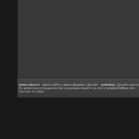
www.cobra.lv
-
карта сайта
|
карта форума
| Дизайн -
podrubaj
| Дизайн данно
По вопросам сотрудничества и рекламы пишите на почту
rusalex11@live.com
Хостинг от
uCoz