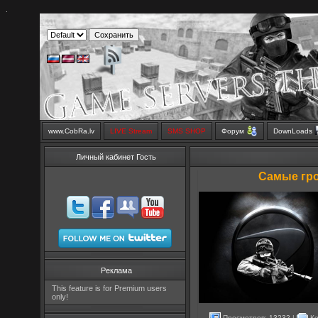
.
www.CobRa.lv
LIVE Stream
SMS SHOP
Форум
DownLoads
Личный кабинет Гость
Самые гро
Реклама
This feature is for Premium users
only!
Просмотров:
13232
|
Ко