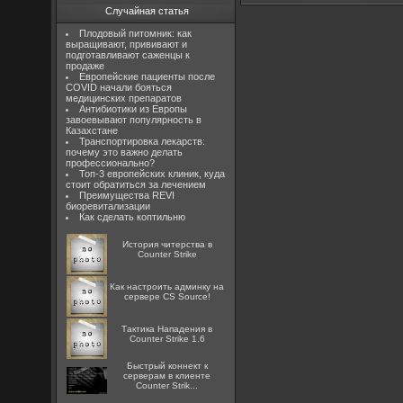
Случайная статья
Плодовый питомник: как
выращивают, прививают и
подготавливают саженцы к
продаже
Европейские пациенты после
COVID начали бояться
медицинских препаратов
Антибиотики из Европы
завоевывают популярность в
Казахстане
Транспортировка лекарств:
почему это важно делать
профессионально?
Топ-3 европейских клиник, куда
стоит обратиться за лечением
Преимущества REVI
биоревитализации
Как сделать коптильню
История читерства в
Counter Strike
Как настроить админку на
сервере CS Source!
Тактика Нападения в
Counter Strike 1.6
Быстрый коннект к
серверам в клиенте
Counter Strik...