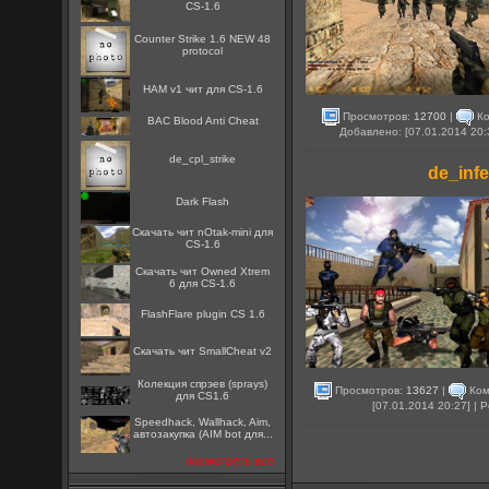
CS-1.6
Counter Strike 1.6 NEW 48
protocol
HAM v1 чит для CS-1.6
Просмотров:
12700
|
Ко
BAC Blood Anti Cheat
Добавлено: [07.01.2014 20:
de_cpl_strike
de_inf
Dark Flash
Скачать чит nOtak-mini для
CS-1.6
Скачать чит Owned Xtrem
6 для CS-1.6
FlashFlare plugin CS 1.6
Скачать чит SmallCheat v2
Колекция спрэев (sprays)
Просмотров:
13627
|
Ком
для CS1.6
[07.01.2014 20:27] |
Speedhack, Wallhack, Aim,
автозакупка (AIM bot для...
посмотреть все