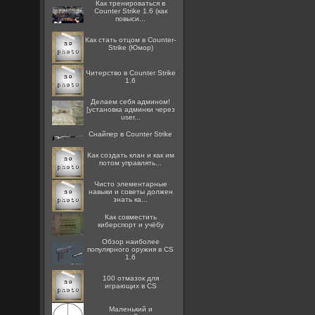
Как тренироваться в
Counter Strike 1.6 (как
повыси...
Как стать отцом в Counter-
Strike (Юмор)
Читерство в Counter Strike
1.6
Делаем себя админом!
[установка админки через
user...
Снайпер в Counter Strike
Как создать клан и как им
потом управлять...
Чисто элементарные
навыки и советы должен
знать ка...
Как совместить
киберспорт и учёбу
Обзор наиболее
популярного оружия в CS
1.6
100 отмазок для
играющих в CS
Маленький и