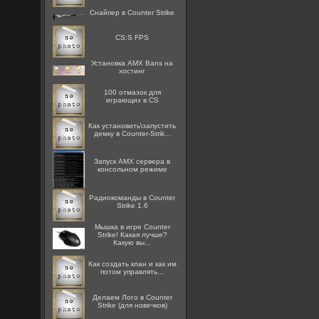
Снайпер в Counter Strike
CS:S FPS
Установка AMX Bans на
хостинг
100 отмазок для
играющих в CS
Как установить\запустить
демку в Counter-Strik...
Запуск AMX сервера в
консольном режиме
Радиокоманды в Counter
Strike 1.6
Мышка в игре Counter
Strike! Какая лучше?
Какую вы...
Как создать клан и как им
потом управлять...
Делаем Лого в Counter
Strike (для новечков)