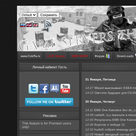
.
www.CobRa.lv
LIVE Stream
SMS SHOP
Форум
DownLoads
Личный кабинет Гость
31 Января, Пятница
14:27
Wizard выигрывают ESEA Int
14:12
Светлое будущее для CS:G
30 Января, Четверг
14:11
EMS One Katowice без de_c
14:08
cadiaN, cLy перешли в mous
Реклама
12:45
Результаты EMS One Katowice
This feature is for Premium users
12:40
Коротко о победе
(0)
only!
12:32
hudzG собрал команду для
12:28
Новый звездный состав
(0)