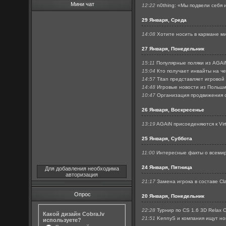
Мини чат
12:22
n0thing: «Мы подвели себя
29 Января, Среда
14:08
Хотите носить в кармане м
27 Января, Понедельник
15:11
Популярные поляки из AGAi
15:04
Кто получает инвайты на ч
14:57
Titan представляет игровой
14:48
Игровые новости из Польш
10:47
Организация продвижения 
26 Января, Воскресенье
13:19
AGAiN присоеденяются к Vir
25 Января, Суббота
11:00
Интересные факты о всеми
24 Января, Пятница
Для добавления необходима
авторизация
21:17
Замена игрока в составе Cla
Опрос
20 Января, Понедельник
22:28
Турнир по CS 1.6 3D Relax 
Какой дизайн Cobra.lv
21:51
KennyS и компания ищут н
используете?