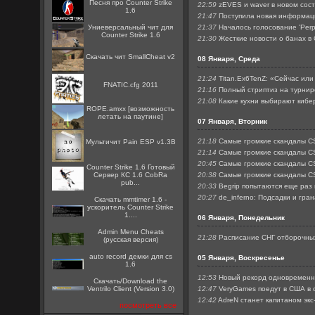
Песня про Counter Strike
22:59
zEVES и waver в новом сос
1.6
21:47
Поступила новая информация
Униеверсальный чит для
21:37
Началось голосование 'Per
Counter Strike 1.6
21:30
Жесткие новости о банах в
Скачать чит SmallCheat v2
08 Января, Среда
21:24
Titan.Ex6TenZ: «Сейчас или
FNATIC.cfg 2011
21:16
Полный стриптиз на турни
21:08
Какие кухни выбирают кибе
ROPE.amxx [возможность
летать на паутине]
07 Января, Вторник
21:18
Самые громкие скандалы CS
Мультичит Pain ESP v1.3B
21:14
Самые громкие скандалы CS
20:45
Самые громкие скандалы CS
Counter Strike 1.6 Готовый
Сервер КС 1.6 CobRa
20:38
Самые громкие скандалы CS
pub...
20:33
Begrip попытаются еще раз
20:27
de_inferno: Подсадки и гра
Скачать mmtimer 1.6 -
ускоритель Counter Strike
1....
06 Января, Понедельник
Admin Menu Cheats
21:28
Расписание СНГ отборочны
(русская версия)
auto record демки для cs
05 Января, Воскресенье
1.6
12:53
Новый рекорд одновременн
Скачать/Download the
Ventrilo Client (Version 3.0)
12:47
VeryGames поедут в США в 
12:42
AdreN станет капитаном экс
посмотреть все