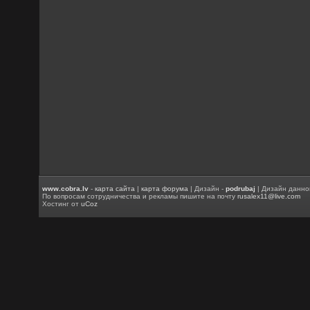
www.cobra.lv
-
карта сайта
|
карта форума
| Дизайн -
podrubaj
| Дизайн данно
По вопросам сотрудничества и рекламы пишите на почту
rusalex11@live.com
Хостинг от
uCoz