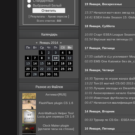
Стандартный
19 Января, Воскресенье
Выбранный Белый
15:37
Начался матч всех звезд на
[
·
]
Результаты
Архив опросов
14:41
ESEA Invite Season 15: Globa
Всего ответов:
444
18 Января, Суббота
Календарь
10:00
Старт ESEA League Season
01:54
Вкусные матчи пятницы
(0)
«
Январь 2014
»
Пн
Вт
Ср
Чт
Пт
Сб
Вс
17 Января, Пятница
1
2
3
4
5
17:55
cadiaN и cLy усиливают Mou
6
7
8
9
10
11
12
02:05
EMS One Katowice без de_
13
14
15
16
17
18
19
20
21
22
23
24
25
26
16 Января, Четверг
27
28
29
30
31
16:35
Турнир по играм жанра фа
13:22
Топ-10 матчей CS:GO 2013 г
Разное из Файлов
12:55
Лучшие эпизоды из DreamHa
11:01
Анонсировано начало Game
Антимат[RUS]
10:09
Известные футболисты играю
00:47
Начинается квалификация EP
FlashFlare plugin CS 1.6
14 Января, Вторник
Anti-Wallhack Helper Tool
Lucia для сервера CS 1.6
00:33
Турнир по CS:Go - ESEA Inv
Clock Maker plugin
10 Января, Пятница
[делаем часы на стенах]