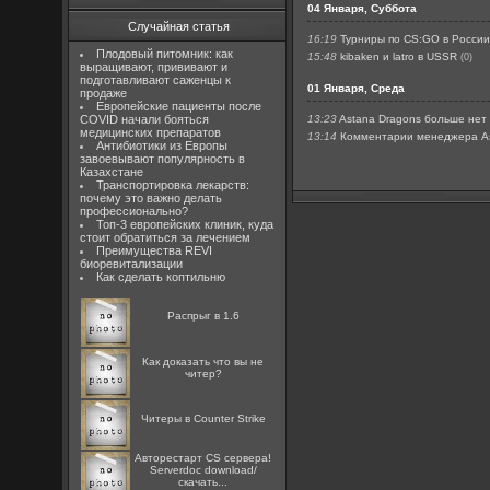
04 Января, Суббота
Случайная статья
16:19
Турниры по CS:GO в Росси
Плодовый питомник: как
15:48
kibaken и latro в USSR
(0)
выращивают, прививают и
подготавливают саженцы к
01 Января, Среда
продаже
Европейские пациенты после
COVID начали бояться
13:23
Astana Dragons больше нет
медицинских препаратов
13:14
Комментарии менеджера As
Антибиотики из Европы
завоевывают популярность в
Казахстане
Транспортировка лекарств:
почему это важно делать
профессионально?
Топ-3 европейских клиник, куда
стоит обратиться за лечением
Преимущества REVI
биоревитализации
Как сделать коптильню
Распрыг в 1.6
Как доказать что вы не
читер?
Читеры в Counter Strike
Авторестарт CS сервера!
Serverdoc download/
скачать...