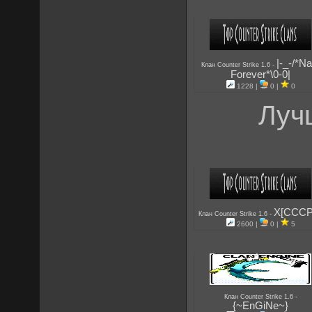
|-_-/*Na
-
Клан Counter Strike 1.6
Forever*\0-0|
1228 |
0 |
0
Луч
X[CCCP
-
Клан Counter Strike 1.6
2600 |
0 |
5
-
Клан Counter Strike 1.6
{~EnGiNe~}