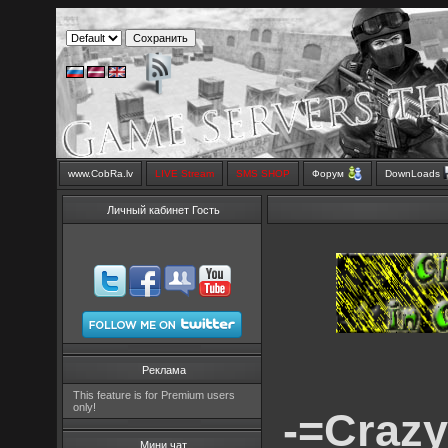
www.CobRa.lv
LIVE Stream
SMS SHOP
Форум
DownLoads
Личный кабинет Гость
Реклама
This feature is for Premium users
only!
-=Crazy
Мини чат