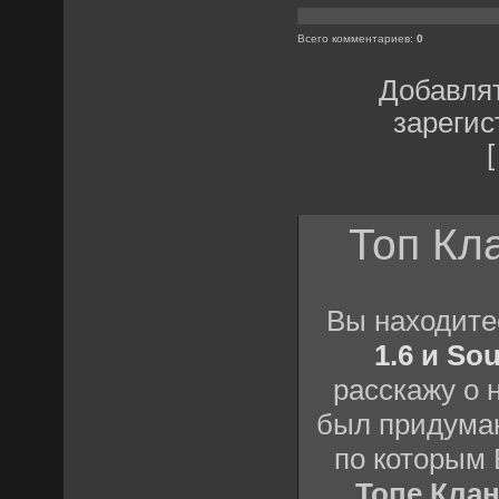
Всего комментариев
:
0
Добавлят
зарегис
Топ Кл
Вы находит
1.6 и So
расскажу о 
был придуман
по которым
Топе Кла