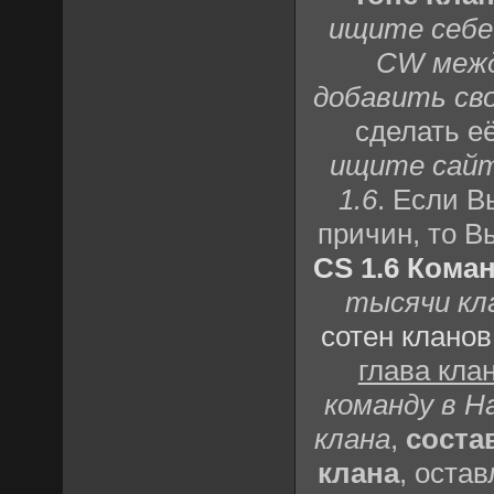
ищите себе 
CW межд
добавить сво
сделать е
ищите сайты
1.6
. Если В
причин, то 
CS 1.6 Кома
тысячи кл
сотен клано
глава кла
команду в Н
клана
,
соста
клана
, оста