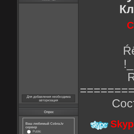
Кл
С
Ŕ
!
R
=======
Для добавления необходима
Сос
авторизация
Опрос
Skyp
Ваш любимый Cobra.lv
сервер
Public