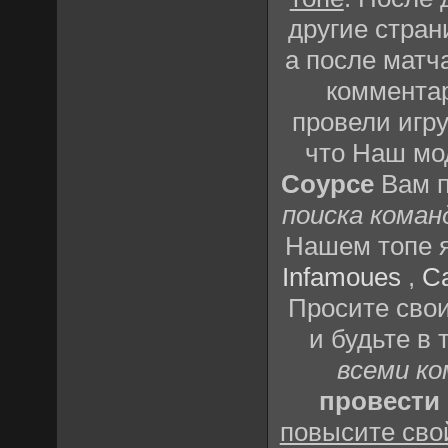
другие стра
а после матч
комментар
провели игр
что Наш м
Соурсе
Вам п
поиска коман
Нашем топе я
Infamoues
,
C
Просите свои
и будьте в
всеми к
провести 
повысите сво