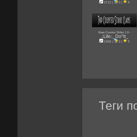
2712 |
0 |
5
-
Клан Counter Strike 1.6
.:Life:._Do^It_
2368 |
0 |
5
Теги п