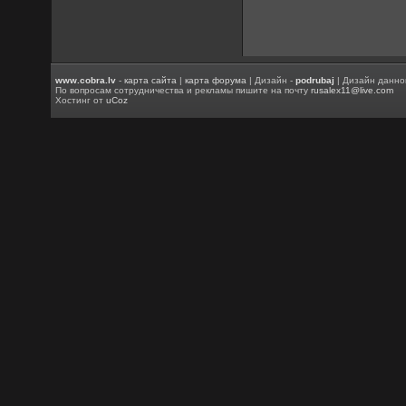
www.cobra.lv
-
карта сайта
|
карта форума
| Дизайн -
podrubaj
| Дизайн данно
По вопросам сотрудничества и рекламы пишите на почту
rusalex11@live.com
Хостинг от
uCoz