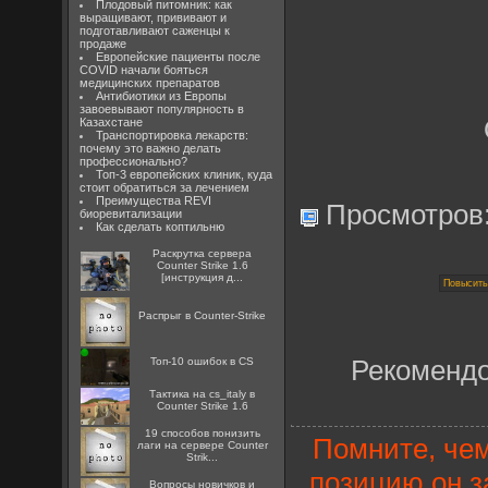
Плодовый питомник: как
выращивают, прививают и
подготавливают саженцы к
продаже
Европейские пациенты после
COVID начали бояться
медицинских препаратов
Антибиотики из Европы
завоевывают популярность в
Казахстане
Транспортировка лекарств:
почему это важно делать
профессионально?
Топ-3 европейских клиник, куда
стоит обратиться за лечением
Преимущества REVI
Просмотров
биоревитализации
Как сделать коптильню
Раскрутка сервера
Counter Strike 1.6
[инструкция д...
Распрыг в Counter-Strike
Топ-10 ошибок в CS
Рекоменд
Тактика на cs_italy в
Counter Strike 1.6
19 способов понизить
Помните, чем
лаги на сервере Counter
Strik...
позицию он з
Вопросы новичков и