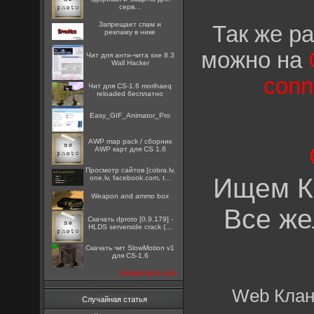
серв...
Запрещает спам и
Так же р
рекламу в нике
можно на
Чит для анти-чита sxe 8.3
Wall Hacker
conn
Чит для CS-1.6 morihaeq
reloaded бесплатно
Easy_GIF_Animator_Pro
AWP map pack / сборник
AWP карт для CS 1.6
Просмотр сайтов [cobra.lv,
Ищем К
one.lv, facebook.com, t...
Weapon and ammo box
Все же
Скачать dproto [0.9.179] -
HLDS serverside crack (...
Скачать чит SlowMotion v1
для CS-1.6
посмотреть все
Web Клан
Случайная статья