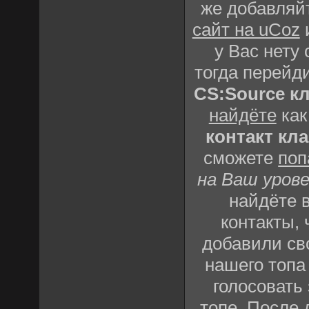
же добавляй
сайт на uCoz
и
у Вас нету 
тогда перейд
CS:Source к
найдёте
как
контакт кл
сможете
поп
на Ваш уров
найдёте 
контакты,
добавили св
нашего топа
голосовать
топе
. После 