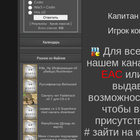
Csdm
War3 + Csdm
Hns xD
Капитан
[
·
]
Результаты
Архив опросов
Игрок к
Всего ответов:
936
Календарь
Для все
Разное из Файлов
нашем кан
Killa_Hp (Информация об
EAC
ил
убийце) RusVersion
выдав
Руссификатор Biohazard
возможнос
Скачать чит Fablehack
v0.7 для CS-1.6
чтобы в
сервер cs 1.6 Superhero
mod скачать download
присутст
RainySnowy [Дождь по
карте]
# зайти на
Мини станции подзарядки
здоровья и защиты для