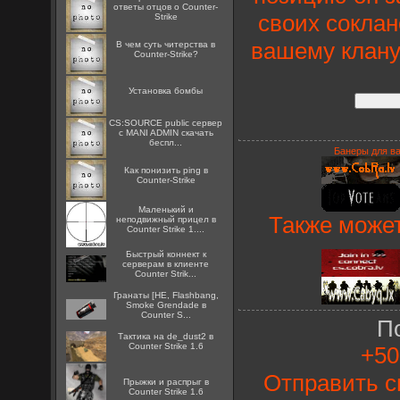
ответы отцов о Counter-
своих соклан
Strike
вашему клану
В чем суть читерства в
Counter-Strike?
Установка бомбы
CS:SOURCE public сервер
с MANI ADMIN скачать
беспл...
Банеры для ва
Как понизить ping в
Counter-Strike
Маленький и
Также может
неподвижный прицел в
Counter Strike 1....
Быстрый коннект к
серверам в клиенте
Counter Strik...
Гранаты [HE, Flashbang,
Smoke Grendade в
Counter S...
П
Тактика на de_dust2 в
Counter Strike 1.6
+50
Отправить с
Прыжки и распрыг в
Counter Strike 1.6