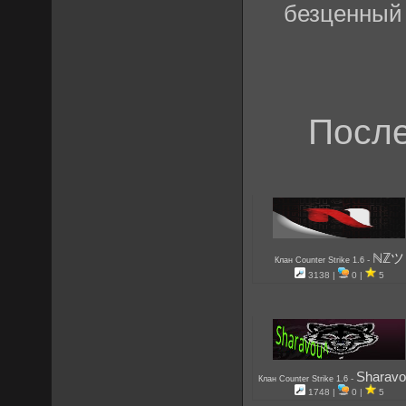
безценны
После
ℕℤツ
-
Клан Counter Strike 1.6
3138 |
0 |
5
Sharavo
-
Клан Counter Strike 1.6
1748 |
0 |
5