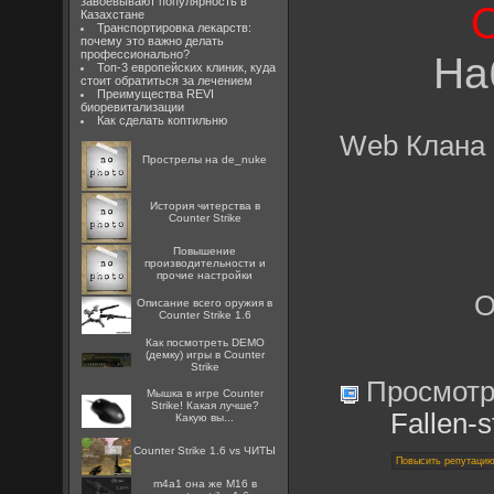
завоевывают популярность в
О
Казахстане
Транспортировка лекарств:
почему это важно делать
профессионально?
На
Топ-3 европейских клиник, куда
стоит обратиться за лечением
Преимущества REVI
биоревитализации
Как сделать коптильню
Web Клана 
Прострелы на de_nuke
История читерства в
Counter Strike
Повышение
производительности и
прочие настройки
О
Описание всего оружия в
Counter Strike 1.6
Как посмотреть DEMO
(демку) игры в Counter
Strike
Просмотр
Мышка в игре Counter
Strike! Какая лучше?
Fallen-
Какую вы...
Counter Strike 1.6 vs ЧИТЫ
m4a1 она же M16 в