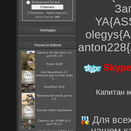
Выбранный Белый
За
[
·
]
Результаты
Архив опросов
YA{AS
Всего ответов:
444
olegys{
Календарь
anton228
Разное из Файлов
Скачать чит My Hack 1.0
для CS 1.6
Cursor Stuff
Skype
Anti Speedhack 2.2
anticheat для counter strike
1....
HeadShot Only
Капитан 
Прикольный спрэй для cs
1.6
Counter Strike Optimizator
Для всех
Скачать чит PLWH v3.0
для CS-1.6
нашем к