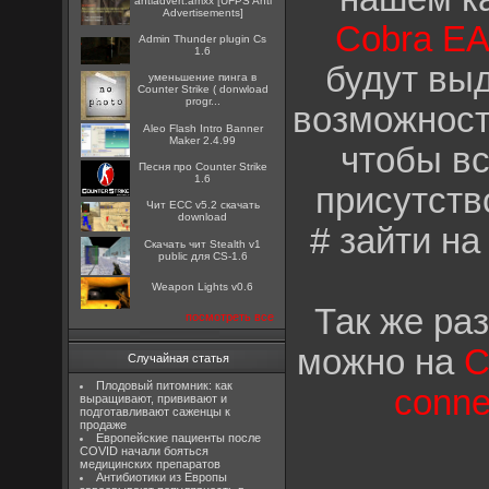
antiadvert.amxx [UFPS Anti
Advertisements]
Cobra E
Admin Thunder plugin Cs
1.6
будут выд
уменьшение пинга в
Counter Strike ( donwload
progr...
возможност
Aleo Flash Intro Banner
Maker 2.4.99
чтобы вс
Песня про Counter Strike
1.6
присутств
Чит ECC v5.2 скачать
download
# зайти на
Скачать чит Stealth v1
public для CS-1.6
Weapon Lights v0.6
Так же ра
посмотреть все
можно на
C
Случайная статья
Плодовый питомник: как
conne
выращивают, прививают и
подготавливают саженцы к
продаже
Европейские пациенты после
COVID начали бояться
медицинских препаратов
Антибиотики из Европы