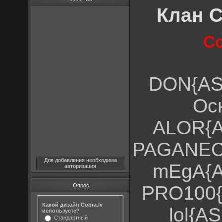
Клан C
Со
DON{AS
Ос
ALOR{A
PAGANEC
Для добавления необходима
mEgA{A
авторизация
Опрос
PRO100{
Какой дизайн Cobra.lv
lol{A
используете?
Стандартный