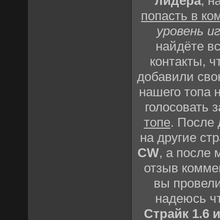
лидера
, 
попасть в ко
уровень и
найдёте в
контакты, 
добавили свою
нашего топа 
голосовать 
топе
. После
на другие ст
CW
, а после
отзыв комме
вы провели
надеюсь ч
Страйк 1.6 