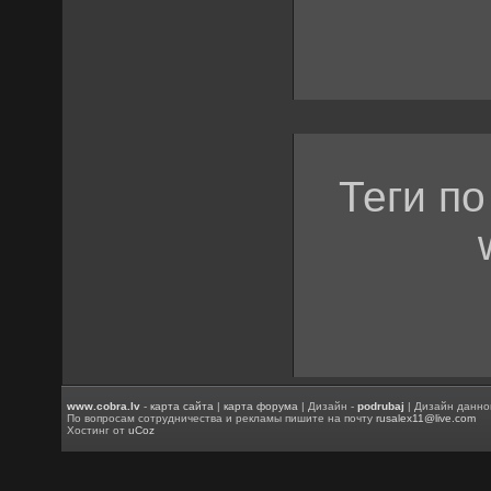
Теги п
www.cobra.lv
-
карта сайта
|
карта форума
| Дизайн -
podrubaj
| Дизайн данно
По вопросам сотрудничества и рекламы пишите на почту
rusalex11@live.com
Хостинг от
uCoz