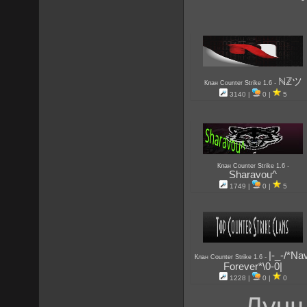
ℕℤツ
-
Клан Counter Strike 1.6
3140 |
0 |
5
-
Клан Counter Strike 1.6
Sharavou^
1749 |
0 |
5
|-_-/*Na
-
Клан Counter Strike 1.6
Forever*\0-0|
1228 |
0 |
0
Лучш