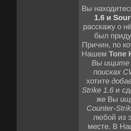
Вы находите
1.6 и Sou
расскажу о н
был приду
Причин, по к
Нашем
Топе 
Вы ищите 
поисках C
хотите
добав
Strike 1.6
и сд
же Вы
ищ
Counter-Strik
любой из э
месте. В Н