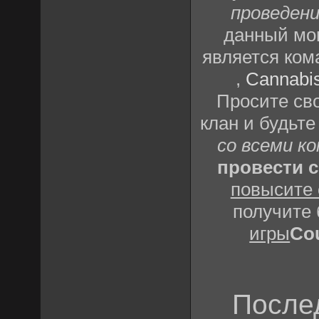
проведен
данный мо
является ком
,
Cannabi
Просите сво
клан и будьте
со всеми к
провести с
повысите 
получите
игры
Cou
После