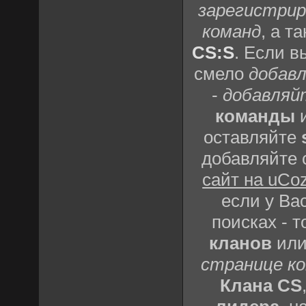
зарегистрир
команд
, а т
CS:S
. Если 
смело
добавл
-
добавляй
команды
оставляйте
добавляйте 
сайт на uCo
если у Вас
поисках - 
кланов
ил
странице к
Клана CS