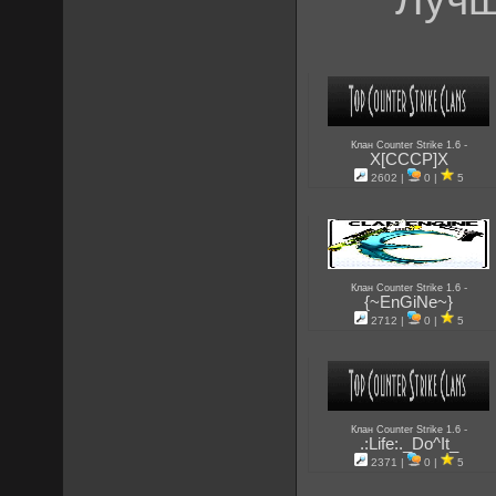
-
Клан Counter Strike 1.6
X[CCCP]X
2602 |
0 |
5
-
Клан Counter Strike 1.6
{~EnGiNe~}
2712 |
0 |
5
-
Клан Counter Strike 1.6
.:Life:._Do^It_
2371 |
0 |
5