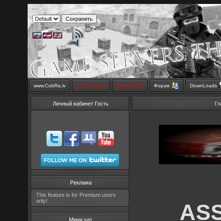
www.CobRa.lv
LIVE Stream
SMS SHOP
Форум
DownLoads
Личный кабинет Гость
Гл
Реклама
This feature is for Premium users
only!
ASS
Мини чат