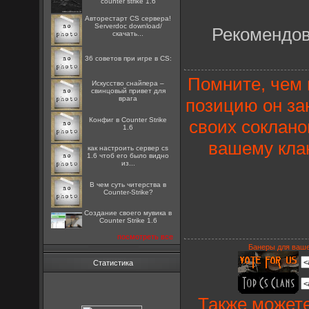
counter strike 1.6
Авторестарт CS сервера!
Serverdoc download/
Рекомендов
скачать...
36 советов при игре в CS:
Помните, чем 
Искусство снайпера –
свинцовый привет для
врага
позицию он за
Конфиг в Counter Strike
своих соклано
1.6
вашему кла
как настроить сервер cs
1.6 чтоб его было видно
из...
В чем суть читерства в
Counter-Strike?
Создание своего мувика в
Counter Strike 1.6
посмотреть все
Банеры для ваше
Статистика
Также можете