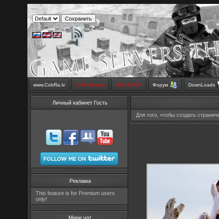
www.CobRa.lv
LIVE Stream
SMS SHOP
Форум
DownLoads
Личный кабинет Гость
Для того, чтобы создать странич
Реклама
This feature is for Premium users
only!
Мини чат