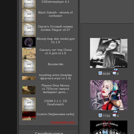
CSEdemoplayer 4.1
Black Sabath - wheels of
confusion
Скачать Готовый сервер
Zombie Plague v4.07
Bloody Awp skin model для
Cs 1.6
Скачать чит Imp Cheat
v1.0 для cs-1.6
Booster-lite
LanaTool
6038
|
0
buyafrag.amxx [покупка
фрагов в игре cs 1.6]
Players Drop Money
v1.7[После смерти
выпадают день...
CSDM 2.1.1, CS
Deathmatch
DeekeyS
Custom Sky[меняем небо]
7720
|
0
посмотреть все
Случайная статья