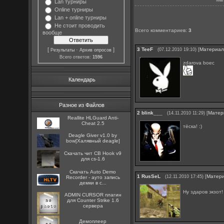
Lan турниры
Online турниры
Lan + online турниры
Не стоит проводить
Всего комментариев
:
3
вообще
[
·
]
3
TeeF
[
Материа
(07.12.2010 19:10)
Результаты
Архив опросов
Всего ответов:
1596
zdarova boec
Календарь
Разное из Файлов
2
blink___
[
Матер
(14.11.2010 11:29)
Reallite HLGuard Anti-
Cheat 2.5
тёска! :)
Deagle Giver v1.0 by
bow[Халявный deagle]
Скачать чит CB Hook v9
для cs-1.6
Скачать Auto Demo
1
RusSeL
[
Матер
(12.11.2010 17:45)
Recorder - ауто запись
демки в c...
Ну здаров экзот
ADMIN CURSOR плагин
для Counter Strike 1.6
сервера
Демоплеер