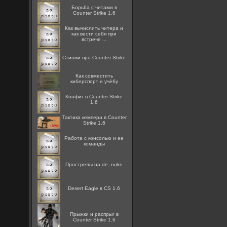
Борьба с читами в
Counter Strike 1.6
Как вычислить читера и
как вести себя при
встрече ...
Стишки про Counter Strike
Как совместить
киберспорт и учёбу
Конфиг в Counter Strike
1.6
Тактика кемпера в Counter
Strike 1.6
Работа с консолью и ее
команды
Прострелы на de_nuke
Desert Eagle в CS 1.6
Прыжки и распрыг в
Counter Strike 1.6