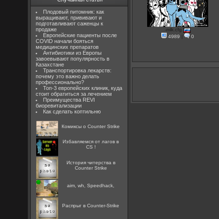
Плодовый питомник: как
выращивают, прививают и
подготавливают саженцы к
продаже
-mlk.cfg
Европейские пациенты после
4989
|
0
COVID начали бояться
медицинских препаратов
Антибиотики из Европы
завоевывают популярность в
Казахстане
Транспортировка лекарств:
почему это важно делать
профессионально?
Топ-3 европейских клиник, куда
стоит обратиться за лечением
Преимущества REVI
биоревитализации
Как сделать коптильню
Комиксы о Counter Strike
Избавляемся от лагов в
CS !
История читерства в
Counter Strike
aim, wh, Speedhack,
Распрыг в Counter-Strike