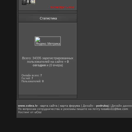
посмотреть все
Статистика
Всего: 34335 зарегистрированных
пользователей на сайте +
0
сегодня
и (0 вчера)
Онлайн всего:
7
Гостей:
7
Пользователей:
0
www.cobra.lv
-
карта сайта
|
карта форума
| Дизайн -
podrubaj
| Дизайн данно
По вопросам сотрудничества и рекламы пишите на почту
rusalex11@live.com
Хостинг от
uCoz