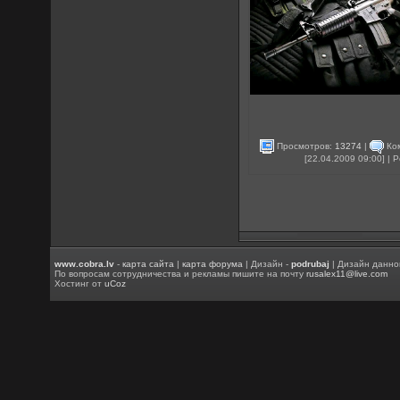
Просмотров:
13274
|
Ко
[22.04.2009 09:00] |
www.cobra.lv
-
карта сайта
|
карта форума
| Дизайн -
podrubaj
| Дизайн данно
По вопросам сотрудничества и рекламы пишите на почту
rusalex11@live.com
Хостинг от
uCoz