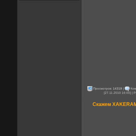
Просмотров:
14319
|
Ком
[27.11.2010 16:00] |
Скажем ХAKERAM н