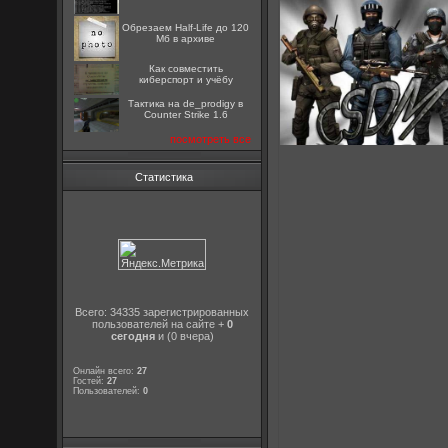
Обрезаем Half-Life до 120
Мб в архиве
Как совместить
киберспорт и учёбу
Тактика на de_prodigy в
Counter Strike 1.6
посмотреть все
Статистика
Всего: 34335 зарегистрированных
пользователей на сайте +
0
сегодня
и (0 вчера)
Онлайн всего:
27
Гостей:
27
Пользователей:
0