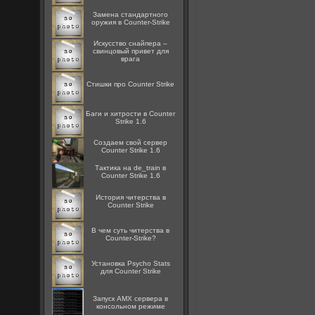
Замена стандартного
оружия в Counter-Strike
Искусство снайпера –
свинцовый привет для
врага
Стишки про Counter Strike
Баги и хитрости в Counter
Strike 1.6
Создаем свой сервер
Counter Strike 1.6
Тактика на de_train в
Counter Strike 1.6
История читерства в
Counter Strike
В чем суть читерства в
Counter-Strike?
Установка Psycho Stats
для Counter Strike
Запуск AMX сервера в
консольном режиме