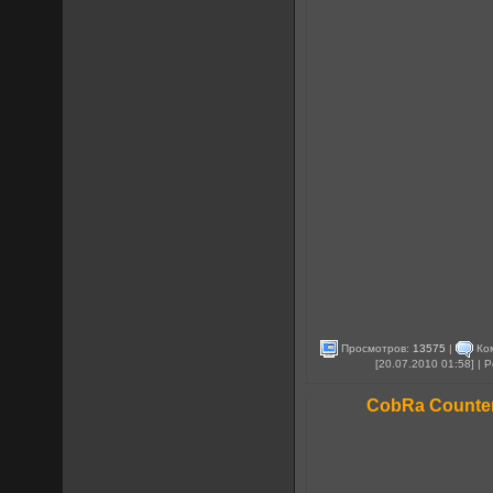
Просмотров:
13575
|
Ко
[20.07.2010 01:58] |
CobRa Counter