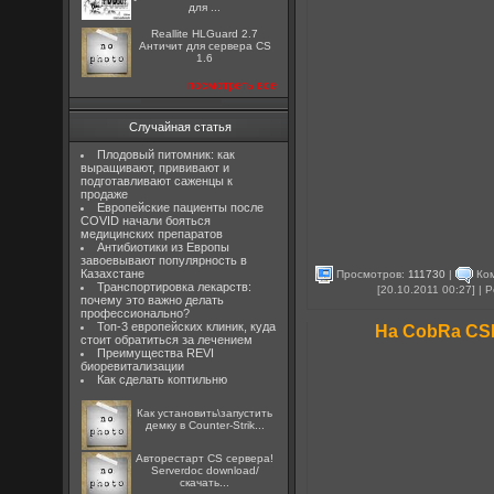
для ...
Reallite HLGuard 2.7
Aнтичит для сервера CS
1.6
посмотреть все
Случайная статья
Плодовый питомник: как
выращивают, прививают и
подготавливают саженцы к
продаже
Европейские пациенты после
COVID начали бояться
медицинских препаратов
Антибиотики из Европы
завоевывают популярность в
Казахстане
Просмотров:
111730
|
Ком
Транспортировка лекарств:
[20.10.2011 00:27] |
почему это важно делать
профессионально?
Топ-3 европейских клиник, куда
На CobRa CS
стоит обратиться за лечением
Преимущества REVI
биоревитализации
Как сделать коптильню
Как установить\запустить
демку в Counter-Strik...
Авторестарт CS сервера!
Serverdoc download/
скачать...