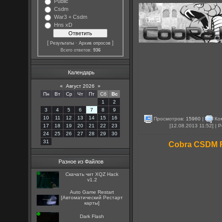
Public
Csdm
War3 + Csdm
Hns xD
[
·
]
Результаты
Архив опросов
Всего ответов:
936
Календарь
«
Август 2026
»
Пн
Вт
Ср
Чт
Пт
Сб
Вс
1
2
3
4
5
6
7
8
9
10
11
12
13
14
15
16
Просмотров:
15960
|
Ко
[12.08.2013 11:52] |
17
18
19
20
21
22
23
24
25
26
27
28
29
30
31
Cobra CSDM F
Разное из Файлов
Скачать чит XQZ Hack
v1.2
Auto Game Restart
[Автоматический Рестарт
карты]
Dark Flash