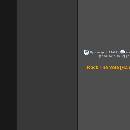
Просмотров:
14908
|
Ко
[19.03.2010 20:46] |
Rock The Vote [На