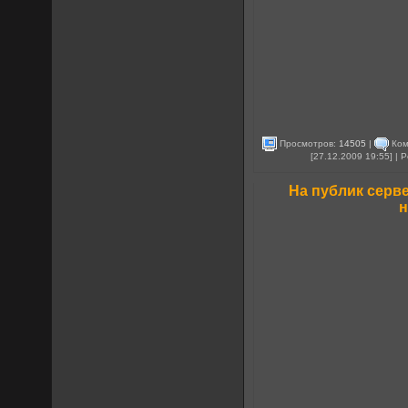
Просмотров:
14505
|
Ком
[27.12.2009 19:55] |
На публик серв
н