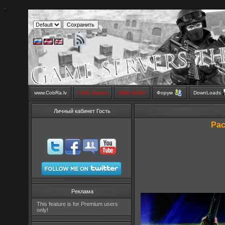
.
www.CobRa.lv
LIVE Stream
SMS SHOP
Форум
DownLoads
Личный кабинет Гость
Рас
Реклама
This feature is for Premium users
only!