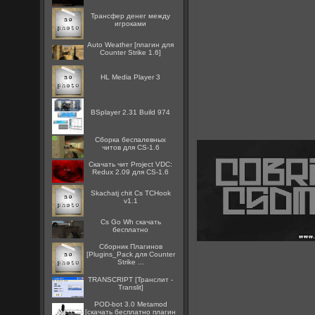
Трансфер денег между
игроками
Auto Weather [плагин для
Counter Strike 1.6]
HL Media Player 3
BSplayer 2.31 Build 974
Сборка беспалевных
читов для CS-1.6
Скачать чит Project VDC:
Redux 2.09 для CS-1.6
Skachatj chit Cs TCHook
v1.1
Cs Go Wh скачать
бесплатно
Сборник Плагинов
[Plugins_Pack для Counter
Strike ...
TRANSCRIPT [Транслит -
Translit]
POD-bot 3.0 Metamod
[скачать бесплатно плагин