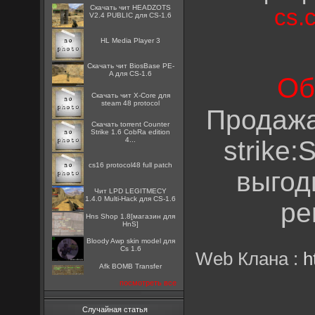
Скачать чит HEADZOTS
cs.
V2.4 PUBLIC для CS-1.6
HL Media Player 3
Скачать чит BiosBase PE-
A для CS-1.6
Об
Скачать чит X-Core для
steam 48 protocol
Продажа
Скачать torrent Counter
Strike 1.6 CobRa edition
4...
strike:
cs16 protocol48 full patch
выгод
Чит LPD LEGITMECY
1.4.0 Multi-Hack для CS-1.6
ре
Hns Shop 1.8[магазин для
HnS]
Bloody Awp skin model для
Cs 1.6
Web Клана :
h
Afk BOMB Transfer
посмотреть все
Случайная статья