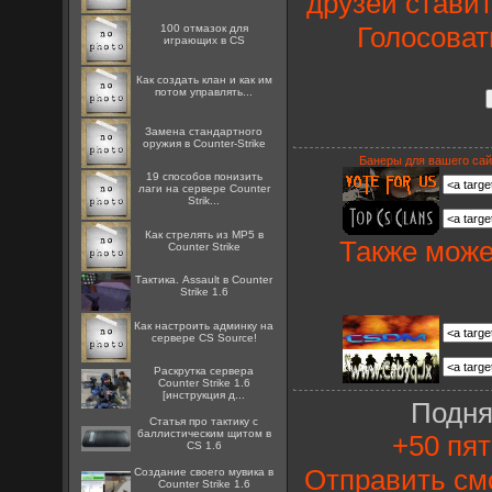
друзей ставит
Голосоват
100 отмазок для
играющих в CS
Как создать клан и как им
потом управлять...
Замена стандартного
оружия в Counter-Strike
Банеры для вашего сай
19 способов понизить
лаги на сервере Counter
Strik...
Как стрелять из MP5 в
Также може
Counter Strike
Тактика. Assault в Counter
Strike 1.6
Как настроить админку на
сервере CS Source!
Раскрутка сервера
Counter Strike 1.6
[инструкция д...
Подня
Статья про тактику с
баллистическим щитом в
+50 пят
CS 1.6
Отправить см
Создание своего мувика в
Counter Strike 1.6