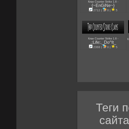
-
Клан Counter Strike 1.6
{~EnGiNe~}
2712 |
0 |
5
-
Клан Counter Strike 1.6
К
.:Life:._Do^It_
2368 |
0 |
5
Теги 
сайта