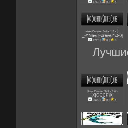
1748 |
0 |
5
|-
-
Клан Counter Strike 1.6
_-/*Navi Forever*\0-0|
1228 |
0 |
0
Лучшие
-
Клан Counter Strike 1.6
X[CCCP]X
2600 |
0 |
5