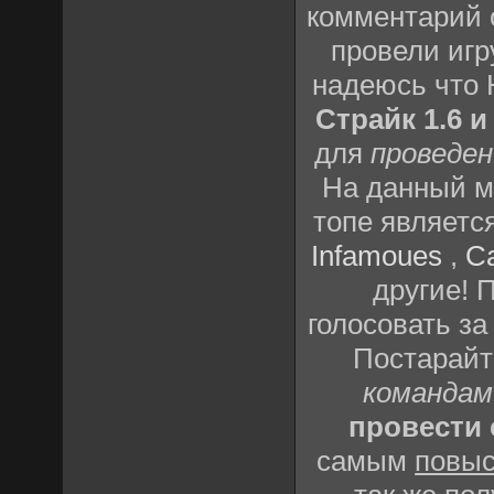
комментарий о
провели игр
надеюсь что
Страйк 1.6 и
для
проведен
На данный м
топе являетс
Infamoues
,
C
другие! 
голосовать за
Постарай
командам
провести 
самым
повыс