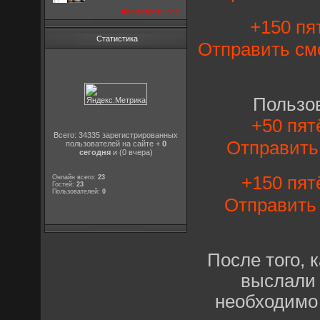
посмотреть все
+150 пят
Статистика
Отправить см
Пользо
+50 пят
Всего: 34335 зарегистрированных
Отправит
пользователей на сайте +
0
сегодня
и (0 вчера)
+150 пят
Онлайн всего:
23
Гостей:
23
Пользователей:
0
Отправит
После того, 
выслали 
необходимо