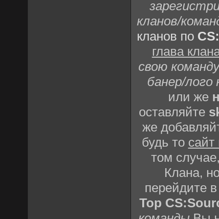
зарегистри
кланов/коман
кланов по
CS
глава клан
свою команду
банер/лого 
или же
н
оставляйте
s
же добавляй
будь то
сайт
том случае,
Клана, но
перейдите 
Top CS:Sour
команды
Вы