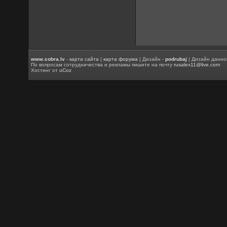
www.cobra.lv
-
карта сайта
|
карта форума
| Дизайн -
podrubaj
| Дизайн данно
По вопросам сотрудничества и рекламы пишите на почту
rusalex11@live.com
Хостинг от
uCoz