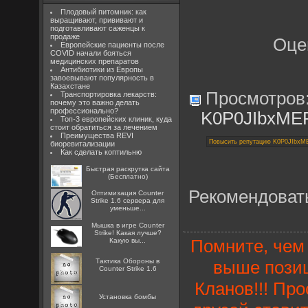
Плодовый питомник: как
выращивают, прививают и
подготавливают саженцы к
продаже
Оце
Европейские пациенты после
COVID начали бояться
медицинских препаратов
Антибиотики из Европы
завоевывают популярность в
Казахстане
Просмотров
Транспортировка лекарств:
почему это важно делать
профессионально?
K0P0JIbxME
Топ-3 европейских клиник, куда
стоит обратиться за лечением
Преимущества REVI
биоревитализации
Как сделать коптильню
Быстрая раскрутка сайта
(Бесплатно)
Рекомендоват
Оптимизация Counter
Strike 1.6 сервера для
уменьше...
Мышка в игре Counter
Strike! Какая лучше?
Помните, чем 
Какую вы...
выше позиц
Тактика Обороны в
Counter Strike 1.6
Кланов!!! Пр
Установка бомбы