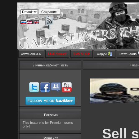
www.CobRa.lv
LIVE Stream
SMS SHOP
Форум
DownLoads
Личный кабинет Гость
Глав
Реклама
This feature is for Premium users
only!
Sell 
Мини чат