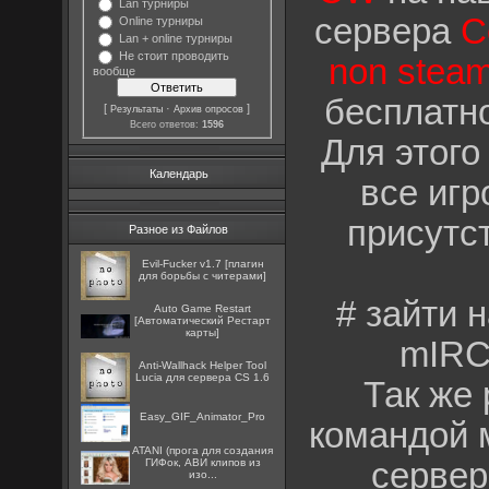
Lan турниры
сервера
C
Online турниры
Lan + online турниры
Не стоит проводить
non stea
вообще
бесплатно
[
·
]
Результаты
Архив опросов
Всего ответов:
1596
Для этого
Календарь
все игр
присутс
Разное из Файлов
Evil-Fucker v1.7 [плагин
для борьбы с читерами]
# зайти 
Auto Game Restart
[Автоматический Рестарт
карты]
mIRC
Anti-Wallhack Helper Tool
Lucia для сервера CS 1.6
Так же 
Easy_GIF_Animator_Pro
командой 
ATANI (прога для создания
ГИФок, АВИ клипов из
сервер
изо...