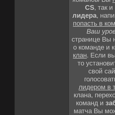
CS
, так и
лидера
, нап
попасть в ко
Ваш уро
странице Вы
о команде и 
клан
. Если в
то установи
свой сай
голосоват
лидером в 
клана, перех
команд и
за
матча Вы мож