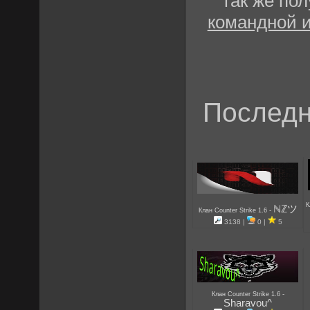
так же по
командной 
Последн
К
ℕℤツ
-
Клан Counter Strike 1.6
3138 |
0 |
5
-
Клан Counter Strike 1.6
Sharavou^