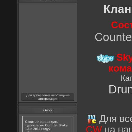
Клан
Сос
Counter
Sk
кома
Ка
Dru
Для добавления необходима
авторизация
Опрос
Для все
Стоит ли проводить
турниры по Counter Strike
CW
на на
1.6 в 2012 году?