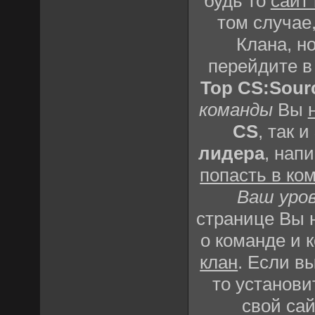
будь то
сайт
том случае,
Клана, но
перейдите 
Top CS:Sour
команды
Вы
CS
, так и
лидера
, нап
попасть в ко
Ваш уро
странице Вы
о команде и 
клан
. Если в
то установи
свой сай