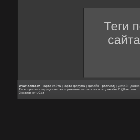
Теги 
сайта
www.cobra.lv
-
карта сайта
|
карта форума
| Дизайн -
podrubaj
| Дизайн данно
По вопросам сотрудничества и рекламы пишите на почту
rusalex11@live.com
Хостинг от
uCoz