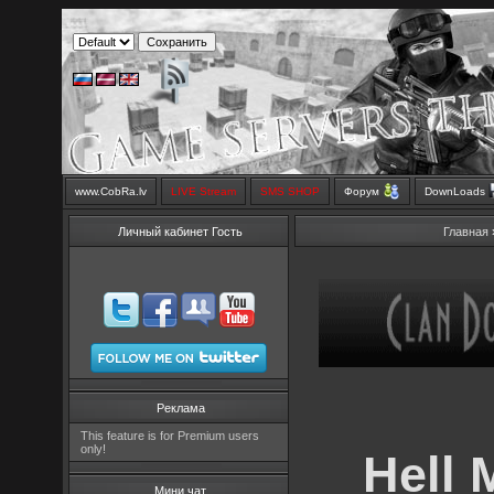
www.CobRa.lv
LIVE Stream
SMS SHOP
Форум
DownLoads
Личный кабинет Гость
Главная
Реклама
This feature is for Premium users
only!
Hell 
Мини чат