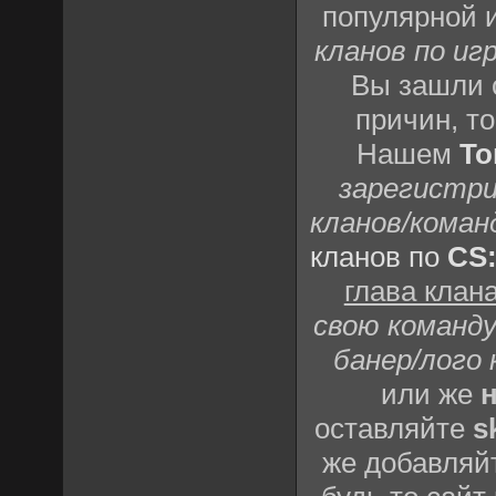
популярной 
кланов по игр
Вы зашли 
причин, т
Нашем
То
зарегистри
кланов/коман
кланов по
CS
глава клан
свою команду
банер/лого 
или же
н
оставляйте
s
же добавляй