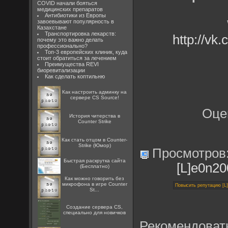
COVID начали бояться
медицинских препаратов
Антибиотики из Европы
завоевывают популярность в
Казахстане
Транспортировка лекарств:
http://vk
почему это важно делать
профессионально?
Топ-3 европейских клиник, куда
стоит обратиться за лечением
Преимущества REVI
биоревитализации
Как сделать коптильню
Как настроить админку на
сервере CS Source!
Оце
История читерства в
Counter Strike
Как стать отцом в Counter-
Strike (Юмор)
Просмотров
Быстрая раскрутка сайта
[L]e0n2
(Бесплатно)
Как можно говорить без
микрофона в игре Counter
St...
Создание сервера CS,
специально для новичков
Рекомендоват