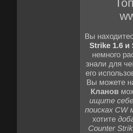
Топ
ww
Вы находите
Strike 1.6 
немного ра
знали для че
его использо
Вы можете н
Кланов
мож
ищите себе
поисках CW 
хотите
доб
Counter Strik