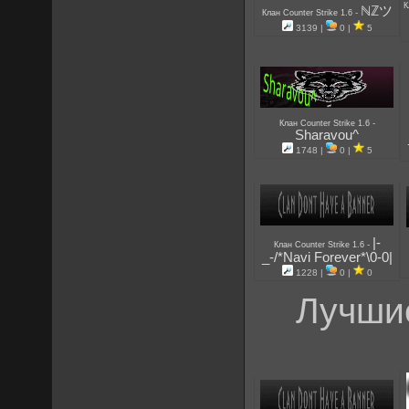
К
ℕℤツ
-
Клан Counter Strike 1.6
3139 |
0 |
5
-
Клан Counter Strike 1.6
Sharavou^
1748 |
0 |
5
|-
-
Клан Counter Strike 1.6
_-/*Navi Forever*\0-0|
1228 |
0 |
0
Лучшие