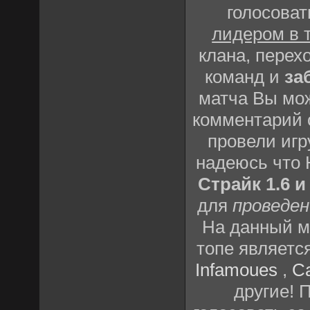
голосоват
лидером в 
клана, перех
команд и
за
матча Вы мож
комментарий о
провели игр
надеюсь что
Страйк 1.6 и
для
проведен
На данный м
топе являетс
Infamoues
,
C
другие! 