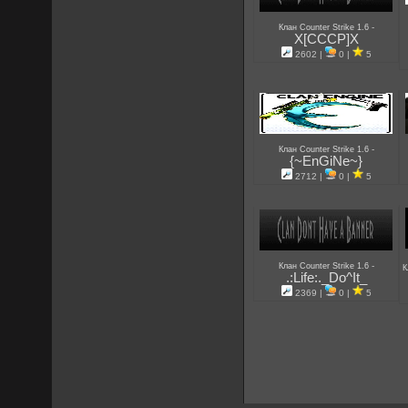
-
Клан Counter Strike 1.6
X[CCCP]X
2602 |
0 |
5
-
Клан Counter Strike 1.6
{~EnGiNe~}
2712 |
0 |
5
-
Клан Counter Strike 1.6
К
.:Life:._Do^It_
2369 |
0 |
5