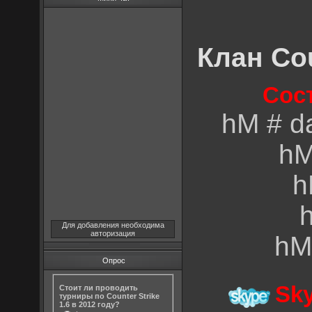
Клан Cou
Сос
hM # das
hM
h
Для добавления необходима
авторизация
hM
Опрос
Sk
Стоит ли проводить
турниры по Counter Strike
1.6 в 2012 году?