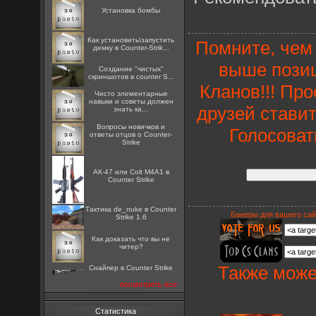
Установка бомбы
Как установить\запустить
Помните, чем 
демку в Counter-Strik...
выше позиц
Создание "чистых"
скриншотов в counter S...
Кланов!!! Пр
Чисто элементарные
навыки и советы должен
друзей ставит
знать ка...
Вопросы новичков и
Голосоват
ответы отцов о Counter-
Strike
АК-47 или Colt M4A1 в
Counter Strike
Тактика de_nuke в Counter
Банеры для вашего сай
Strike 1.6
Как доказать что вы не
читер?
Также може
Снайпер в Counter Strike
посмотреть все
Статистика