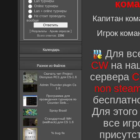
кома
Lan турниры
Online турниры
Lan + online турниры
Не стоит проводить
Капитан ко
вообще
Игрок кома
[
·
]
Результаты
Архив опросов
Всего ответов:
1596
Календарь
Для все
CW
на на
Разное из Файлов
сервера
C
Скачать чит Project
Dionysus RC1 для CS-1.6
non stea
Admin Thunder plugin Cs
1.6
Программа для
бесплатно
проведения турниров по
Counter Strik...
Для этого
Spray Brasil
Стандартный WH
все игр
(wallhack) для CS 1.6
присутс
% bug fix