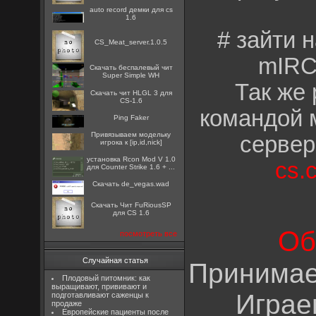
auto record демки для cs
1.6
# зайти 
CS_Meat_server.1.0.5
mIRC
Скачать беспалевый чит
Super Simple WH
Так же 
Скачать чит HLGL 3 для
CS-1.6
командой 
Ping Faker
Привязываем модельку
сервер
игрока к [ip,id,nick]
установка Rcon Mod V 1.0
cs.
для Counter Strike 1.6 + ...
Скачать de_vegas.wad
Скачать Чит FuRiousSP
для CS 1.6
Об
посмотреть все
Случайная статья
Принимае
Плодовый питомник: как
выращивают, прививают и
Играе
подготавливают саженцы к
продаже
Европейские пациенты после