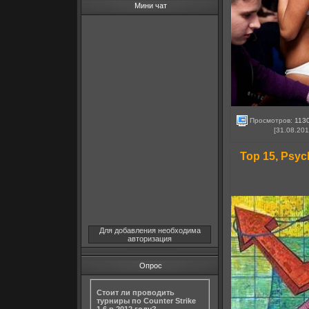
Мини чат
Просмотров:
113
[31.08.201
Top 15, Psy
Для добавления необходима
авторизация
Опрос
Стоит ли проводить
турниры по Counter Strike
1.6 в 2012 году?