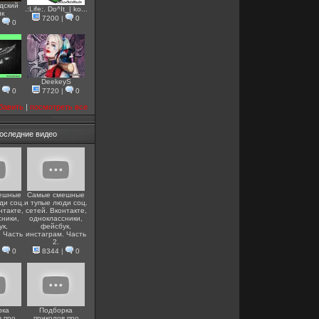
дский
.:Life:. Do^It_| ko...
ик
7200
|
0
|
0
DeekeyS
|
0
7720
|
0
бавить
|
посмотреть все
оследние видео
ешные
Самые смешные
ди соц.
и тупые люди соц.
нтакте,
сетей. Вконтакте,
сники,
одноклассники,
ук,
фейсбук,
. Часть
инстаграм. Часть
2.
|
0
8344
|
0
рка
Подборка
в про
приколов про