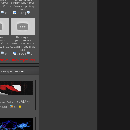
 Коты,
животных. Коты,
р. Угар
собаки и др. Угар
№2
|
0
7312
|
0
рка
Подборка
в про
приколов про
 Коты,
животных. Коты,
р. Угар
собаки и др. Угар
№4
|
0
7356
|
0
бавить
|
посмотреть все
оследние кланы
ℕℤツ
-
nter Strike 1.6
3140 |
0 |
5