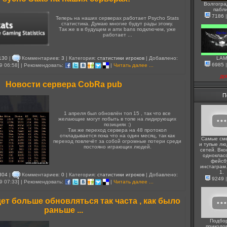
Волгогра
пабл
7186
Теперь на наших серверах работает Psycho Stats
статистика. Думаю многие будут рады этому.
Так же в в будущем и amx bans подключем, уже
работает ...
130
|
Комментариев:
3
| Категория:
статистики игроков
| Добавлено:
LAM
6985
9 06:58] | Рекомендовать:
|
Читать далее ...
до
Новости сервера CobRa pub
П
1 апреля был обновлён топ 15 , так что все
желающие могут побыть в топе на лидирующих
позициях :)
Так же переход сервера на 48 протокол
откладывается пока что на один месяц, так как
Самые см
переход повлечёт за собой огромные потери среди
и тупые лю
постояно играющих людей.
сетей. Вко
одноклас
фейсб
инстаграм
1.
304
|
Комментариев:
0
| Категория:
статистики игроков
| Добавлено:
9249
9 07:33] | Рекомендовать:
|
Читать далее ...
дет больше обновляться так часта , как было
раньше ...
Подбо
приколо