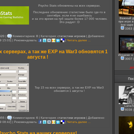
Psycho Stats обновлены на всех серверах.
Последнее обновление статистики было где-то в
сентябре, если я не ошибаюсь
Важный д
и за это время на пуб зашли более 17 000 человек.
при игре в 
Это радует :D
lost vape
3363
520
|
Комментариев:
8
| Категория:
статистики игроков
| Добавлено:
9 15:03] | Рекомендовать:
|
Читать далее ...
х серверах, а так же EXP на War3 обновятся 1
Играемс в
августа !
3007
до
Пос
Top 15 на всех серверах, а так же EXP на War3
обновятся 1 августа !
LanaT
6038
855
|
Комментариев:
6
| Категория:
статистики игроков
| Добавлено:
9 08:42] | Рекомендовать:
|
Читать далее ...
Psycho Stats на наших серверах!