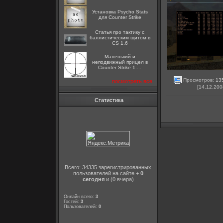
Установка Psycho Stats
для Counter Strike
Статья про тактику с
баллистическим щитом в
CS 1.6
Маленький и
неподвижный прицел в
Counter Strike 1....
Просмотров:
13
посмотреть все
[14.12.200
Статистика
Всего: 34335 зарегистрированных
пользователей на сайте +
0
сегодня
и (0 вчера)
Онлайн всего:
3
Гостей:
3
Пользователей:
0