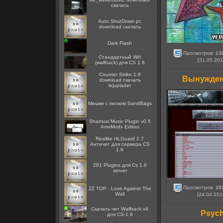
скачать
Auto ShutDown pc
download скачать
Dark Flash
Просмотров:
13
Стандартный WH
[31.05.201
(wallhack) для CS 1.6
Counter Strike 1.6
Вынуждены
download скачать
lejupladet
Мешки с песком SandBags
Shamusi Music Plugin v0.5
AmxModx Editon
Reallite HLGuard 2.7
Aнтичит для сервера CS
1.6
281 Plugins для Cs 1.6
server
Просмотров:
16
ZZ TOP - Love Against The
Wall
[24.04.201
Скачать чит Wallhack v4
Psych
для CS-1.6