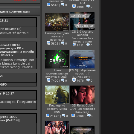
посмотреть все
бесплатно
GO
5543
|
0
3565
|
0
едние комментарии
19:21
ли отцами кс)
CS 1.6 скачать
цами детей дочек и
Почему выгодно
онлайн
покупать
бесплатно без
прогнозы
регистрации
5892
|
0
menas12
08:45
9411
|
0
ующие для ПК –
редложения на онлайн
dalder.lv
ka kodols ir svarīgs, bet
ka
klimata kontrole
vai
 tikpat svarīgi. Paldies!
Новая
|CS:S|:::Игровогой
моментальная
проект :::[
53
рулетка онлайн
SAINTS18+]:::
7490
|
0
7976
|
0
ОБРУ
r_P
10:37
аконец-то. Поздравляю
Последние
3D Relax Cube
новости мира
LAN - 26 января в
CSS
Клайпеде
21472
|
0
23000
|
0
vjeka8
15:36
лан [PaTRoN]