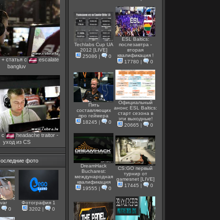
ESL Baltics:
Techlabs Cup UA
послезавтра -
2012 [LIVE]
вторая
квалификация !
25086
|
0
 + статья с
escalate
17780
|
0
bangluv
Официальный
Пять
анонс ESL Baltics:
составляющих
старт сезона в
про геймера
эти выходные!
18245
|
0
20665
|
0
 с
headache traitor -
уход из CS
оследние фото
DreamHack
CS:GO первый
Bucharest:
турнир от
международная
gamesnet [LIVE]
квалификация
17445
|
0
19555
|
0
var
Фотография 1
|
0
3202
|
0