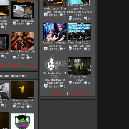
EMS Winter 2012:
Кибер-шоу "The
латвийские
Panel" от fnatic
отборы по CS:GO
и LoL
35928
|
0
евайс
16000
|
0
cs:go -
Разминка в cs:go
 вейп
2932
|
0
|
0
Markeloff Летние
NorthCon 2012 :
Секреты
анонс турнира
18368
|
0
24835
|
0
Razer Deathadder
 CS:GO
Chroma
|
0
2456
|
0
бавить
|
посмотреть все
Techlabs Cup UA
ледние странички
2012:
Интересное от
квалификация
Valve
прибалтики
19655
|
0
40414
|
0
добавить
|
посмотреть все
Волгоградский
ool
паблик (Ак...
|
0
6328
|
0