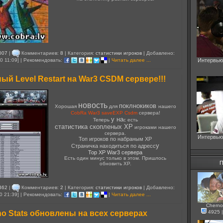
007
|
Комментариев:
8
| Категория:
статистики игроков
| Добавлено:
0 11:09] | Рекомендовать:
|
Читать далее ...
Интервью
й Level Restart на War3 CSDM сервере!!!
новость
поклнокиков
Хорошая
для
нашего
CobRa War3 saveEXP Csdm
сервера!
у на
Теперь
с есть
статистика скопленых XP
игроками нашего
сервера.
Интервью
Топ игроков по набраным XP
у
Страничка находиться по адресс
Top XP War3 сервера
Есть один минус только в этом. Пришлось
П
обновить XP.
362
|
Комментариев:
2
| Категория:
статистики игроков
| Добавлено:
0 21:39] | Рекомендовать:
|
Читать далее ...
Cherno
o Stats обновлены на всех серверах
4925