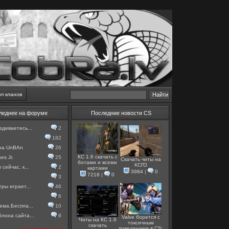
оп кланов
леднее на форуме
Последние новости CS
здеваетесь...
2
182
 на UnBAn
26
КС 1.6 скачать с
es Jr.
25
Скачать читы на
ботами и всеми
КСГО
сейчас, к...
2
картами
3984
|
0
7218
|
0
3
гры играет...
46
6
ема.Беспла...
10
лона сайта...
8
Valve борется с
Читы на КС 1.6
токсичным
скачать
поведением в CS: