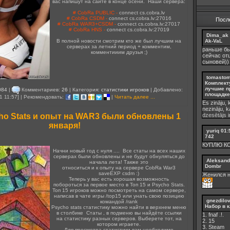
вас напишут на сайте в конце осени. Наши сервера:
# CobRa PUBLIC -
connect cs.cobra.lv
# CobRa CSDM -
connect cs.cobra.lv:27016
Посл
# CobRa WAR3+CSDM -
connect cs.cobra.lv:27017
# CobRa HNS -
connect cs.cobra.lv:27019
Dima_ak
В полной новости смотрим кто же был лучшим на
Ak-VaL
серверах за летний период + комментим,
раньше бы
комментииим друзья ;)
сейчас от
сыновей))
tomasto
Комплект
лучшие п
084
|
Комментариев:
26
| Категория:
статистики игроков
| Добавлено:
площадке 
1 11:57] | Рекомендовать:
|
Читать далее ...
Es zināju, 
nezināju, 
cho Stats и опыт на WAR3 были обновлены 1
dzesētājs ir
января!
yuriq
01:
742
КУПЛЮ К
Начни новый год с нуля .... Все статы на всех наших
серверах были обновлены и не будут обнуляться до
Aleksand
начала лета! Также это
Dombr
относиться и к опыту на сервере CobRa War3
saveEXP csdm :)
Женился н
Теперь у вас есть хорошая возможность
побороться за первое место в Топ 15 и Psycho Stats.
Топ 15 игроков можно посмотреть на самом сервере,
написав в чате игры /top15 или унать свою позицию
gnezdilo
командой /rank
Набор в к
Psycho stats статистику можно найти в верхнем меню
в столбике
Статы , в подменю вы найдёте ссылки
1. fnaf .!.
на статистику разных серверов. Выберете тот, на
2. 15
котором играете.
3. Steam
Для просмотра статистики вам необходимо