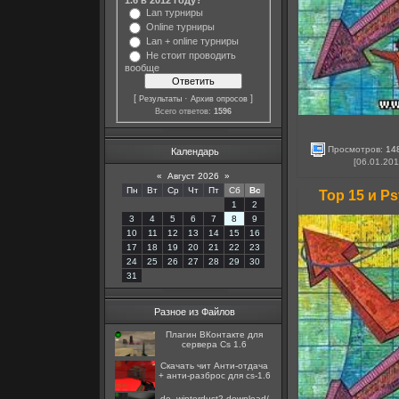
Lan турниры
Online турниры
Lan + online турниры
Не стоит проводить
вообще
[
·
]
Результаты
Архив опросов
Всего ответов:
1596
Просмотров:
14
Календарь
[06.01.201
«
Август 2026
»
Пн
Вт
Ср
Чт
Пт
Сб
Вс
Top 15 и P
1
2
3
4
5
6
7
8
9
10
11
12
13
14
15
16
17
18
19
20
21
22
23
24
25
26
27
28
29
30
31
Разное из Файлов
Плагин ВКонтакте для
сервера Cs 1.6
Скачать чит Анти-отдача
+ анти-разброс для cs-1.6
de_winterdust2 download/