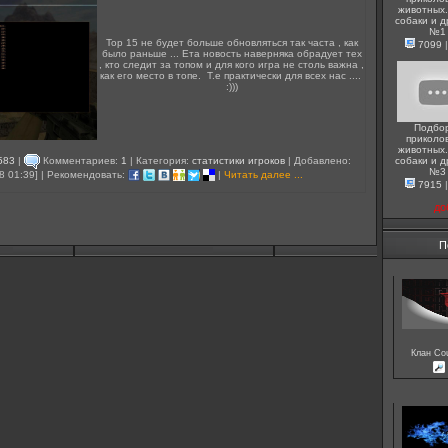
животных.
собаки и д
№1
Top 15 не будет больше обновляться так часта , как
7099
было раньше ... Ета новость наверняка обрадует тех
, кто следит за топом и для кого игра не столь важна ,
как его место в топе. Т.е практически для всех нас ....
:)))
Подбо
приколо
животных.
583
|
Комментариев:
1
| Категория:
статистики игроков
| Добавлено:
собаки и д
№3
8 01:39] | Рекомендовать:
|
Читать далее ...
7915
до
П
Клан Cou