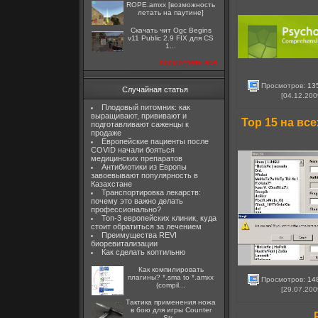
ROPE.amxx [возможность
летать на паутине]
Скачать чит Ogc Begins
v11 Public 2.9 FIX для CS
1...
посмотреть все
Просмотров:
13
Случайная статья
[04.12.200
Плодовый питомник: как
выращивают, прививают и
Top 15 на все
подготавливают саженцы к
продаже
Европейские пациенты после
COVID начали бояться
медицинских препаратов
Антибиотики из Европы
завоевывают популярность в
Казахстане
Транспортировка лекарств:
почему это важно делать
профессионально?
Топ-3 европейских клиник, куда
стоит обратиться за лечением
Преимущества REVI
биоревитализации
Как сделать коптильню
Как компилировать
плагины? *.sma to *.amxx
Просмотров:
14
(compil...
[29.07.200
Тактика применения ножа
в бою для игры Counter
Str...