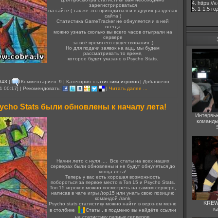
4. https://
зарегистрироваться
5. 1-1,5 го
на сайте ( так же это пригодиться и в других разделах
сайта )
Статистика GameTracker не обнуляется и в ней
всегда
можно узнать сколько вы всего часов отыграли на
сервере
за всё время его существования ;)
Но для подачи заявок на ацц, мы будем
рассматривать то время,
которое будет указано в Psycho Stats.
843
|
Комментариев:
9
| Категория:
статистики игроков
| Добавлено:
1 00:17] | Рекомендовать:
|
Читать далее ...
sycho Stats были обновлены к началу лета!
Интервь
команды
Начни лето с нуля .... Все статы на всех наших
серверах были обновлены и не будут обнуляться до
конца лета!
Теперь у вас есть хорошая возможность
побороться за первое место в Топ 15 и Psycho Stats.
Топ 15 игроков можно посмотреть на самом сервере,
написав в чате игры /top15 или унать свою позицию
командой /rank
KREWI
Psycho stats статистику можно найти в верхнем меню
к
в столбике
Статы , в подменю вы найдёте ссылки
на статистику разных серверов.