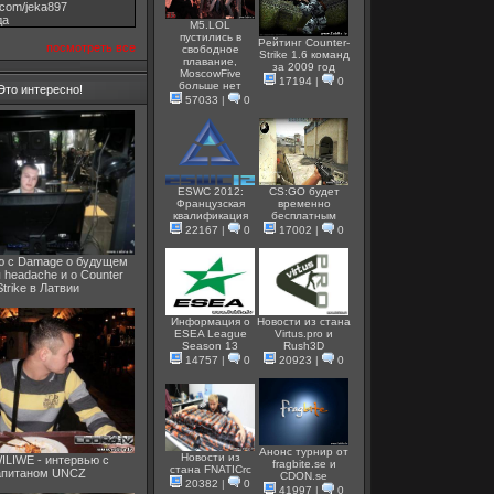
v.com/jeka897
дa
M5.LOL
пустились в
Рейтинг Counter-
посмотреть все
свободное
Strike 1.6 команд
плавание,
за 2009 год
MoscowFive
17194
|
0
больше нет
Это интересно!
57033
|
0
ESWC 2012:
CS:GO будет
Французская
временно
квалификация
бесплатным
22167
|
0
17002
|
0
ю с Damage о будущем
 headache и о Counter
Strike в Латвии
Информация о
Новости из стана
ESEA League
Virtus.pro и
Season 13
Rush3D
14757
|
0
20923
|
0
Анонс турнир от
Новости из
LIWE - интервью с
fragbite.se и
стана FNATICrc
апитаном UNCZ
СDON.se
20382
|
0
41997
|
0