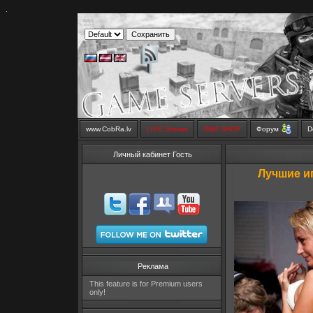
.
www.CobRa.lv
LIVE Stream
SMS SHOP
Форум
D
Личный кабинет Гость
Лучшие и
Реклама
This feature is for Premium users
only!