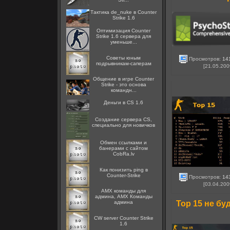
Тактика de_nuke в Counter
Strike 1.6
Оптимизация Counter
Strike 1.6 сервера для
уменьше...
Советы юным
Просмотров:
14
подрывникам-саперам
[21.05.200
Общение в игре Counter
Strike - это основа
командн...
Деньги в CS 1.6
Создание сервера CS,
специально для новичков
Oбмен ссылками и
банерами с сайтом
CobRa.lv
Как понизить ping в
Counter-Strike
Просмотров:
14
[03.04.200
AMX команды для
админа, AMX Команды
админа
Top 15 не бу
CW server Counter Strike
1.6