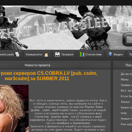
ownLoads
Комьюнити
Галереи
Статистики
Видео
Т
Новости проекта
Пос
гроки серверов CS.COBRA.LV [pub, csdm,
Да вы и
war3csdm] за SUMMER 2011
Мапы
Заявка
RoY Jon
Если бы 
Вот, лето и закончилось, нужно подвести итоги. Как я
Steam
и обещал, в конце лета, мы напишем на сайте о
лучших игроках сервера по версии
Psycho Stats
Какие и
[
public
,
csdm
,
war3+csdm
] Также, начинается новый
help
сезон и вступаем мы в него с обнулением
всех
статистик
-
psycho stats
, top15 сервера и
war3
Новая т
experience
. Единственное, что обновляться не будет,
так это
amxBans
и
Gametracker
.
Рип шаб
Заносите в фавориты и играйте на наших серверах,
которые не спят даже ночью. Будте лучшими и про