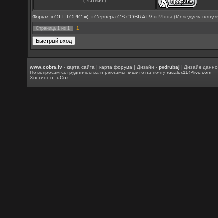
( Латвия )
Форум
»
OFFTOPIC =)
»
Сервера CS.COBRA.LV
»
Мапы
(Иследуем попул
1
Страница
1
из
1
www.cobra.lv
-
карта сайта
|
карта форума
| Дизайн -
podrubaj
| Дизайн данно
По вопросам сотрудничества и рекламы пишите на почту
rusalex11@live.com
Хостинг от
uCoz