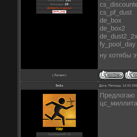
Репутация:
151
cs_discount
Награды:
28
Добавить в друзья
cs_pf_dust
de_box
de_box2
de_dust2_2
fy_pool_day
ну хотябы 
( Латвия )
Sn1x
Дата: Пятница, 13.02.20
Предлогаю з
цс_миллита 
Сообщений: 11