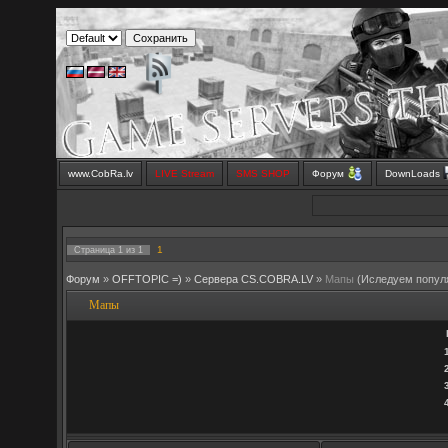
www.CobRa.lv
LIVE Stream
SMS SHOP
Форум
DownLoads
1
Страница
1
из
1
Форум
»
OFFTOPIC =)
»
Сервера CS.COBRA.LV
»
Мапы
(Иследуем попул
Мапы