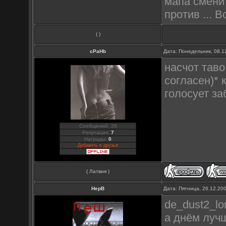
мапа сменитс
против ...
( )
cPaHb
Дата: Понедельник, 08.1
насчот таво 
согласен)* 
голосует за
Сообщений: 26
Репутация:
7
Награды:
0
Добавить в друзья
( Латвия )
HepB
Дата: Пятница, 26.12.20
de_dust2_lo
а днём луч