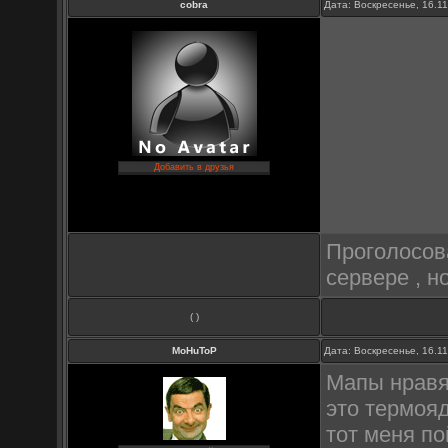
cobra
Дата: Воскресенье, 16.1
Добавить в друзья
Проголосов
сервере , но
( )
MoHuToP
Дата: Воскресенье, 16.1
Мапы нравят
это термояд
тот меня по