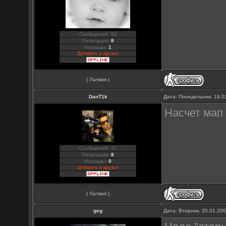
Сообщений: 52
Репутация:
8
Награды:
1
Добавить в друзья
( Латвия )
DanT1k
Дата: Понедельник, 19.0
Насчет мап
Сообщений: 11
Репутация:
8
Награды:
0
Добавить в друзья
( Латвия )
geg
Дата: Вторник, 20.01.20