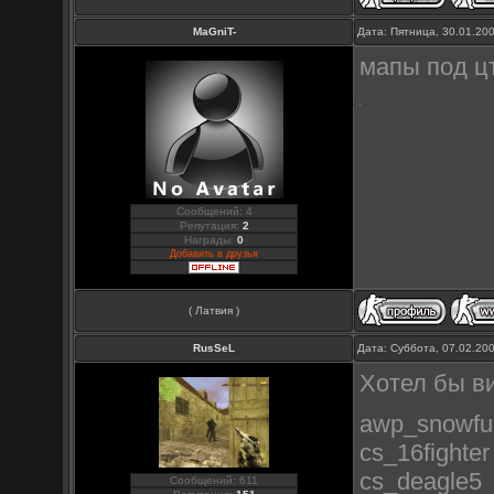
MaGniT-
Дата: Пятница, 30.01.20
мапы под цт
Сообщений: 4
Репутация:
2
Награды:
0
Добавить в друзья
( Латвия )
RusSeL
Дата: Суббота, 07.02.20
Хотел бы в
awp_snowfu
cs_16fighter
cs_deagle5
Сообщений: 611