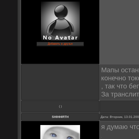
Добавить в друзья
Мапы остан
конечно ток
, так что б
За трансли
( )
SHIHHIRTH
Дата: Вторник, 13.01.20
я думаю что