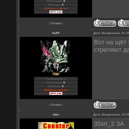
Репутация:
3
Награды:
0
Добавить в друзья
( Латвия )
GuFF
Дата: Воскресенье, 01.0
Вот на щёт
стреляют д
Сообщений: 4
Репутация:
0
Награды:
0
Добавить в друзья
( Латвия )
loks
Дата: Воскресенье, 15.0
35хп_2 ЗА