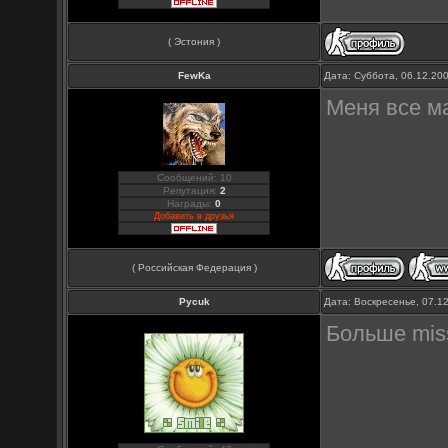
( Эстония )
FewKa
Дата: Суббота, 06.12.20
Меня все ма
Сообщений: 10
Репутация:
2
Награды:
0
Добавить в друзья
( Российская Федерация )
Pycuk
Дата: Воскресенье, 07.1
Больше mis