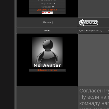
Сообщений: 42
Репутация:
3
Награды:
0
Добавить в друзья
( Латвия )
cobra
Дата: Воскресенье, 07.1
Добавить в друзья
Согласен Ру
Ну если на 
комнаду нап