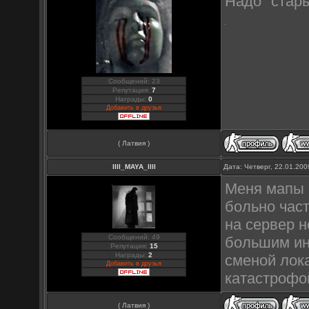
Надо "стар
Сообщений: 23
Репутация:
7
Награды:
0
Добавить в друзья
( Латвия )
llll_MAYA_llll
Дата: Четверг, 22.01.20
Меня мапы в
больно част
на сервер н
Сообщений: 49
большим ин
Репутация:
15
Награды:
2
сменой лока
Добавить в друзья
катастрофо
( Латвия )