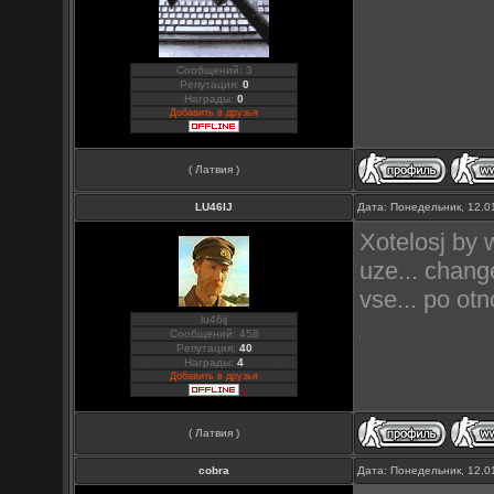
Сообщений: 3
Репутация:
0
Награды:
0
Добавить в друзья
( Латвия )
LU46IJ
Дата: Понедельник, 12.0
Xotelosj by
uze... chan
vse... po ot
lu46ij
Сообщений: 458
Репутация:
40
Награды:
4
Добавить в друзья
( Латвия )
cobra
Дата: Понедельник, 12.0