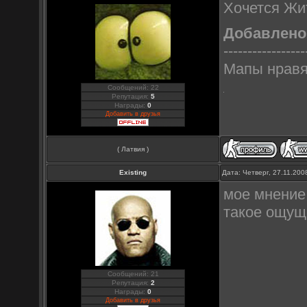
Хочется Жи
Добавлено
-----------------
Мапы нравя
Сообщений: 22
Репутация:
5
Награды:
0
Добавить в друзья
( Латвия )
Existing
Дата: Четверг, 27.11.20
мое мнение -
такое ощуще
Сообщений: 21
Репутация:
2
Награды:
0
Добавить в друзья