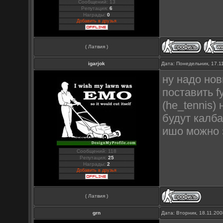
Сообщений: 13
Репутация:
6
Награды:
0
Добавить в друзья
( Латвия )
igarjok
Дата: Понедельник, 17.1
ну надо нов
поставить f
(he_tennis)
будут калба
ишо можно з
Сообщений: 118
Репутация:
25
Награды:
2
Добавить в друзья
( Латвия )
grn
Дата: Вторник, 18.11.20