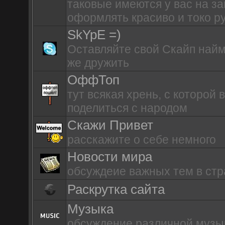
таковые имеются у вас на з
оформлять красиво и токо р
SkYpE =)
Оставляйте свой Скайп найм 
же дружить
OффТоп
тут всякая хрень, с которой 
поделиться с народом
Скажи Привет
расскажите о себе немного
Новости мира
обсуждеие важных тем в стр
Раскрутка сайта
Музыка
обсуждение различной музы