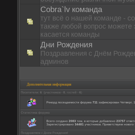
Cobra`lv команда
тут всё о нашей команде - с
также любой вопрос можете з
касается команды
Дни Рождения
Поздравления с Днём Рожден
админов
Дополнительная информация
Посетители:
6
(участников -
0
, гостей -
6
)
Рекорд посещаемости форума
711
зафиксирован Четверг, 1
Статистика форума
Всего создано
2083
тем, в которые добавлено
23757
ответ
Зарегистрировано
34481
участников. Приветствуем нового
Поздравляем с Днем Рождения!