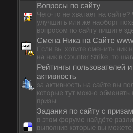
Вопросы по сайту
Чего-то не хватает на сайте?
улучшить или же наоборт по
вопросом по сайту пишите зде
Смена Ника на Сайте www.
Если вы хотите сменить ник 
на ник в Counter Strike, то ша
Рейтингы пользователей и
активность
за активность на сайте вы по
которые тут можно обменять
призы
Задания по сайту с приза
в этом форуме найдёте разл
выполнив которые вы можете