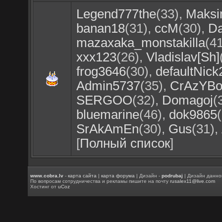
Legend777the
(33)
,
Maks
banan18
(31)
,
ccM
(30)
,
Da
mazaxaka_monstakilla
(4
xxx123
(26)
,
Vladislav[Sh]
frog3646
(30)
,
defaultNic
Admin5737
(35)
,
CrAzYB
SERGOO
(32)
,
Domagoj
(
bluemarine
(46)
,
dok9865
SrAkAmEn
(30)
,
Gus
(31)
,
[
Полный список
]
www.cobra.lv
-
карта сайта
|
карта форума
| Дизайн -
podrubaj
| Дизайн данно
По вопросам сотрудничества и рекламы пишите на почту
rusalex11@live.com
Хостинг от
uCoz