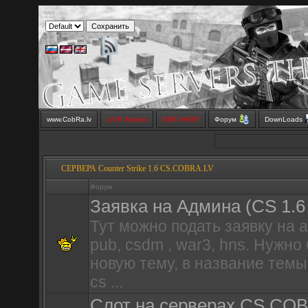
www.CobRa.lv
LIVE Stream
SMS SHOP
Форум
DownLoads
СЕРВЕРА Counter Strike 1.6 CS.COBRA.LV
Форум
Заявка на Aдмина (CS 1.6
Тут можно подать заявку на 
pub, csdm , war3, hns. Нужно
новую тему, в название темы
cs ...
Слот на серверах CS.CO