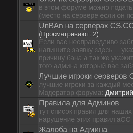
в этом форуме можно подать 
(место на сервере если он п
UnBAn на серверах CS.C
(Просматривают: 2)
Если вас несправедливо заб
напишите заявку здесь ... у
причину бана а так же укажи
того админа который вас заба
Лучшие игроки серверов C
лучшие игроки за каждый мес
Модератор форума:
Дмитрий
Правила для Админов
тут список правил для наших
нарушение этих правил аCC 
Жалоба на Админа