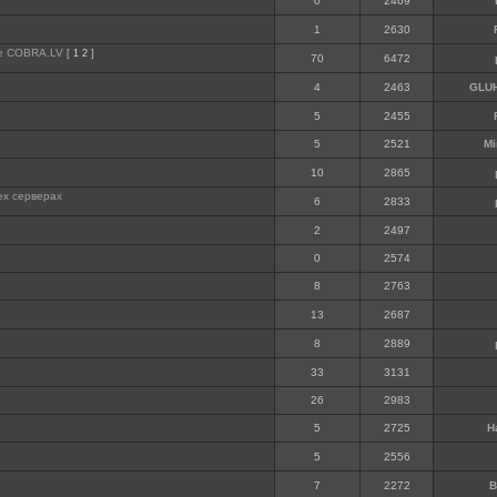
0
2469
1
2630
те COBRA.LV
[
1
2
]
70
6472
4
2463
GLU
5
2455
5
2521
Mi
10
2865
ех серверах
6
2833
2
2497
0
2574
8
2763
13
2687
8
2889
33
3131
26
2983
5
2725
H
5
2556
7
2272
B