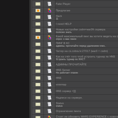
Fake Player
Предлагаю
Hack
11
I need HELP
Новые настройки csdm+war3ft сервера
полезно знать
Какой максимальный пинг вы хотите видеть на 
опрос о мах пинге
ПИНГ В КС
админы, прочитайте перед удалением плиз..
Читер на cs.cobra.lv:27017 (war3 + csdm)
Как на счёт того чтоб устроить турнир по HNS
Устроить турнир по ХНС?
АДМИНЫ ПРОЧИТАЙТЕ
HNS Server
Не работает плагин
HNS
votemap
HNS сервер =]]]
Надписи на сервере.
Status
status
Ограничение пинга
Стоит ли обновить WAR3 EXPERIENCE с нового