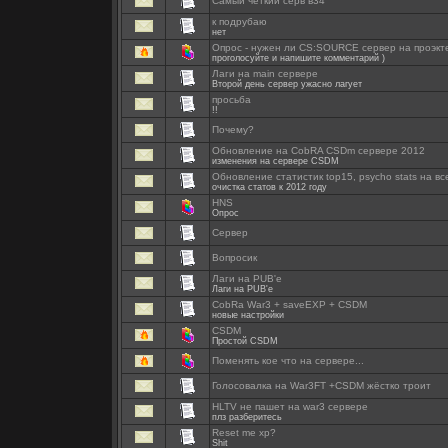
Самый четкий серв в34
к подрубаю
нет
Опрос - нужен ли CS:SOURCE сервер на проэк
проголосуйте и напишите комментарий )
Лаги на main сервере
Второй день сервер ужасно лагует
просьба
!!
Почему?
Обновление на CobRA CSDm сервере 2012
изменения на сервере CSDM
Обновление статистик top15, psycho stats на вс
очистка статов к 2012 году
HNS
Опрос
Сервер
Вопросик
Лаги на PUB'е
Лаги на PUB'е
CobRa War3 + saveEXP + CSDM
новые настройки
CSDM
Простой CSDM
Поменять кое что на сервере...
Голосовалка на War3FT +CSDM жёстко троит
HLTV не пашет на war3 сервере
плз разберитесь
Reset me xp?
Shit