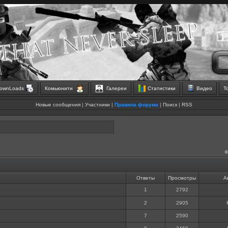
ownLoads
Комьюнити
Галереи
Статистики
Видео
Т
Новые сообщения
|
Участники
|
Правила форума
|
Поиск
|
RSS
Ф
Ответы
Просмотры
А
1
2792
2
2905
7
2590