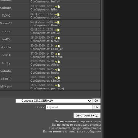
Сообщение от:
bulls^
30.12.2010, 12:33
podrubaj
Сообщение от:
hGet
04.11.2010, 14:52
ToXiC
Сообщение от:
act1ve
03.11.2010, 19:54
Voron95
Сообщение от:
Dombr
03.11.2010, 17:58
cobra
Сообщение от:
act1ve
18.10.2010, 10:47
feel2x
Сообщение от:
feel2x
30.09.2010, 13:24
double
Сообщение от:
EcTb_4e
27.09.2010, 14:35
dex1k
Сообщение от:
Voron95
03.08.2010, 16:29
Alirey
Сообщение от:
Alirey
25.07.2010, 16:05
podrubaj
Сообщение от:
busix
19.07.2010, 12:07
boooT:)
Сообщение от:
s1m0n
15.07.2010, 19:33
Milkyu^
Сообщение от:
podrubaj
Поиск:
Вы
не можете
создавать темы
Вы
не можете
создавать опросы
Вы
не можете
прикреплять файлы
Вы
не можете
отвечать на сообщения