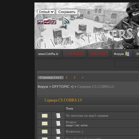
www.CobRa.lv
LIVE Stream
SMS SHOP
Форум
D
1
Страница
1
из
2
2
»
Форум
»
OFFTOPIC =)
»
Сервера CS.COBRA.LV
Сервера CS.COBRA.LV
Тема
По скиллам на вар3 серваке
Вопрос
нащет смс шопа
Вопросец :)