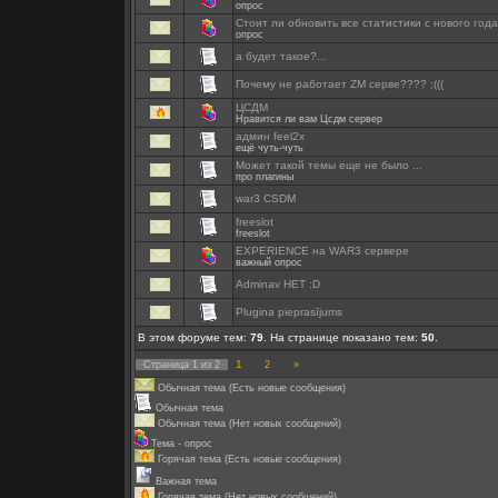
опрос
Стоит ли обновить все статистики с нового года
опрос
а будет такое?...
Почему не работает ZM серве???? ;(((
ЦСДМ
Нравится ли вам Цсдм сервер
админ feel2x
ещё чуть-чуть
Может такой темы еще не было ...
про плагины
war3 CSDM
freeslot
freeslot
EXPERIENCE на WAR3 сервере
важный опрос
Adminav HET :D
Plugina pieprasījums
В этом форуме тем:
79
. На странице показано тем:
50
.
1
Страница
1
из
2
2
»
Обычная тема (Есть новые сообщения)
Обычная тема
Обычная тема (Нет новых сообщений)
Тема - опрос
Горячая тема (Есть новые сообщения)
Важная тема
Горячая тема (Нет новых сообщений)