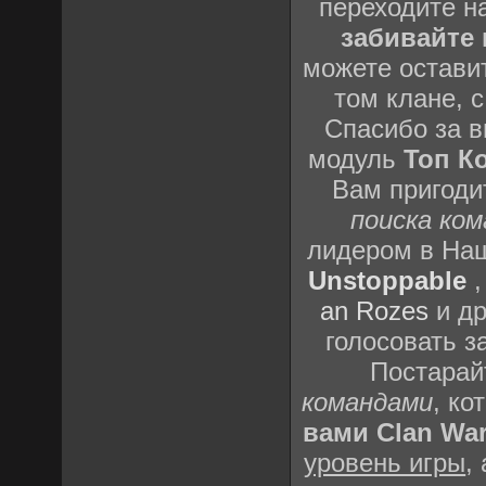
переходите н
забивайте
можете остави
том клане, 
Спасибо за 
модуль
Топ Ко
Вам пригоди
поиска ко
лидером в Наш
Unstoppable
an Rozes
и др
голосовать з
Постара
командами
, ко
вами Clan Wa
уровень игры
,