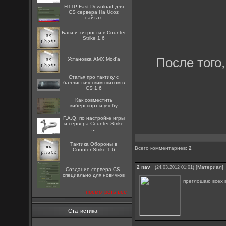
HTTP Fast Download для
CS сервера На Ucoz
сайтах
Баги и хитрости в Counter
Strike 1.6
После того
Установка AMX Mod'a
Статья про тактику с
баллистическим щитом в
CS 1.6
Как совместить
киберспорт и учёбу
F.A.Q. по настройке игры
и сервера Counter Strike
...
Тактика Обороны в
Всего комментариев
:
2
Counter Strike 1.6
2
nav
[
Материал
]
(24.03.2012 01:01)
Создание сервера CS,
специально для новичков
преглошаю всех 
посмотреть все
Статистика