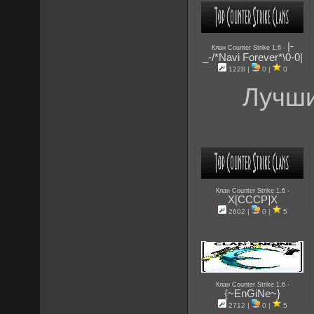
|-
-
Клан Counter Strike 1.6
_-/*Navi Forever*\0-0|
1228 |
0 |
0
Лучши
-
Клан Counter Strike 1.6
X[CCCP]X
2602 |
0 |
5
-
Клан Counter Strike 1.6
{~EnGiNe~}
2712 |
0 |
5