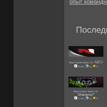
опыт командн
Послед
ℕℤツ
-
Клан Counter Strike 1.6
3139 |
0 |
5
-
Клан Counter Strike 1.6
Sharavou^
1749 |
0 |
5