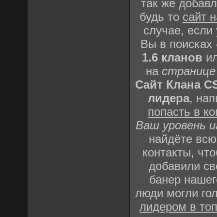
так же добав
будь то
сайт 
случае, если 
Вы в поисках 
1.6 кланов
и
на
странице
Сайт Клана C
лидера
, на
попасть в к
Ваш уровень 
найдёте всю
контакты, чт
добавили св
банер нашег
люди могли го
лидером в то