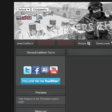
www.CobRa.lv
LIVE Stream
SMS SHOP
Форум
DownLoads
Личный кабинет Гость
Реклама
This feature is for Premium users
only!
Мини чат