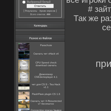
все игроки
Выбранный Белый
# зай
[
·
]
Результаты
Архив опросов
Всего ответов:
444
Так же ра
се
Календарь
Разное из Файлов
Parachute
Скачать чит vHack v4
пр
CPU Speed check
download скачать
Демоплеер
CSEdemoplayer 4.1
чит для CS:S - Tea Hack
v1.1
FlashFlare plugin CS 1.6
Скачать чит X-Resurrected
v7 бесплатно
Connecting плагин [вывод