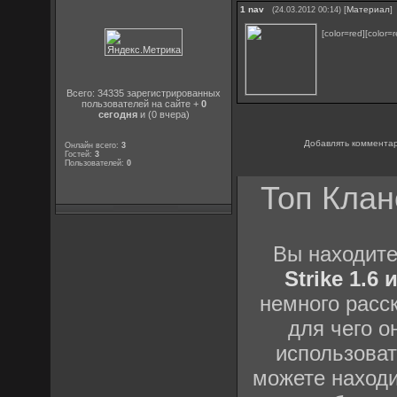
1
nav
[
Материал
]
(24.03.2012 00:14)
[color=red][color
Всего: 34335 зарегистрированных
пользователей на сайте +
0
сегодня
и (0 вчера)
Добавлять комментар
Онлайн всего:
3
Гостей:
3
Пользователей:
0
Топ Клан
Вы находит
Strike 1.6
немного расс
для чего о
использоват
можете наход