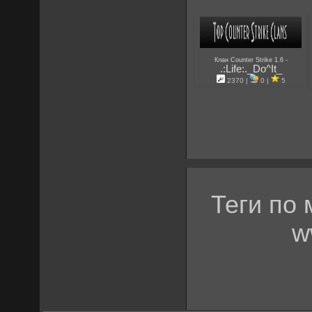
-
Клан Counter Strike 1.6
.:Life:._Do^It_
2370 |
0 |
5
Теги по
w