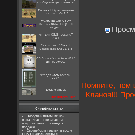
сообщения при коннекте]
Спрай в HD разрешение
на сервер Cs 1,6
Waypoints для CSDM
Counter Strike 1.6 [5600
Просм
waypoi...
чит для CS:S - coconuT
2.4.1
Скачать чит [sXe 4.4]
SimpleHack для CS-1.6
CS:Source Читы Аим WH []
для кс соурсе
чит для CS:S coconuT
v2.01
Помните, чем 
Deagle Shock
Кланов!!! Пр
посмотреть все
Случайная статья
Плодовый питомник: как
выращивают, прививают и
подготавливают саженцы к
продаже
Европейские пациенты после
COVID начали бояться