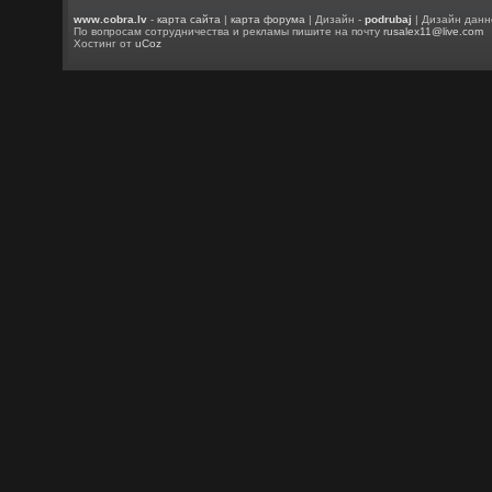
www.cobra.lv
-
карта сайта
|
карта форума
| Дизайн -
podrubaj
| Дизайн данн
По вопросам сотрудничества и рекламы пишите на почту
rusalex11@live.com
Хостинг от
uCoz