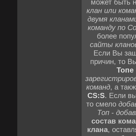
может быть н
клан или кома
двумя кланам
команду по Cou
более попу
сайты кланов 
Если Вы заш
причин, то В
Топе
зарегистриров
команд
, а так
CS:S
. Если в
то смело
доба
Топ
-
добав
состав ком
клана
, остав