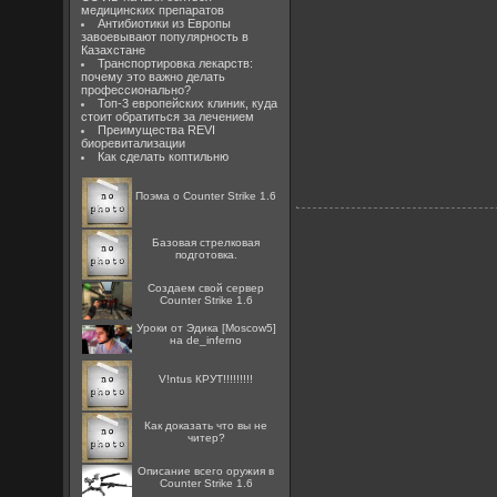
медицинских препаратов
Антибиотики из Европы
завоевывают популярность в
Казахстане
Транспортировка лекарств:
почему это важно делать
профессионально?
Топ-3 европейских клиник, куда
стоит обратиться за лечением
Преимущества REVI
биоревитализации
Как сделать коптильню
Поэма о Counter Strike 1.6
Базовая стрелковая
подготовка.
Создаем свой сервер
Counter Strike 1.6
Уроки от Эдика [Moscow5]
на de_inferno
V!ntus КРУТ!!!!!!!!!
Как доказать что вы не
читер?
Описание всего оружия в
Counter Strike 1.6