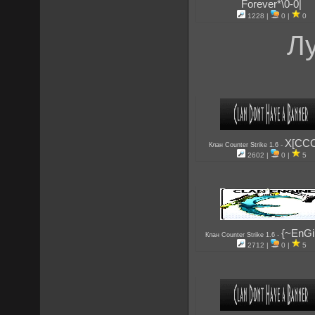
Forever*\0-0|
1228 |
0 |
0
Л
X[CC
-
Клан Counter Strike 1.6
2602 |
0 |
5
{~EnG
-
Клан Counter Strike 1.6
2712 |
0 |
5