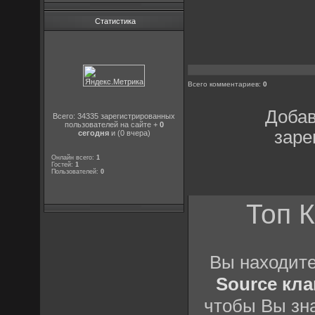
Статистика
Всего комментариев
:
0
Добав
Всего: 34335 зарегистрированных
пользователей на сайте +
0
заре
сегодня
и (0 вчера)
Онлайн всего:
1
Гостей:
1
Пользователей:
0
Топ К
Вы находит
Source кл
чтобы Вы зна