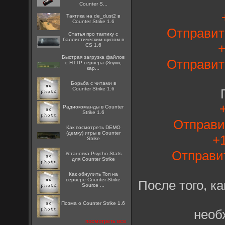
Counter S...
Тактика на de_dust2 в
Counter Strike 1.6
Отправит
Статья про тактику с
баллистическим щитом в
+
CS 1.6
Быстрая загрузка файлов
Отправит
с HTTP сервера (Звуки,
кар...
Борьба с читами в
Counter Strike 1.6
Радиокоманды в Counter
Strike 1.6
Отправ
Как посмотреть DEMO
(демку) игры в Counter
+1
Strike
Отправи
Установка Psycho Stats
для Counter Strike
Как обнулить Топ на
сервере Counter Strike
После того, к
Source ...
Поэма о Counter Strike 1.6
необ
посмотреть все