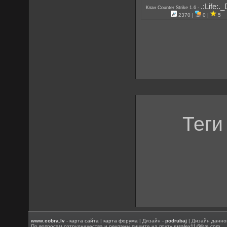
.:Life:.
-
Клан Counter Strike 1.6
2370 |
0 |
5
Теги
www.cobra.lv
-
карта сайта
|
карта форума
| Дизайн -
podrubaj
| Дизайн данно
По вопросам сотрудничества и рекламы пишите на почту
rusalex11@live.com