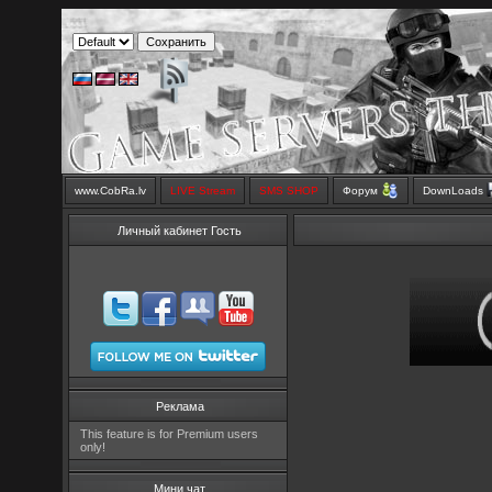
www.CobRa.lv
LIVE Stream
SMS SHOP
Форум
DownLoads
Личный кабинет Гость
Реклама
This feature is for Premium users
only!
Мини чат