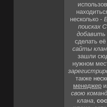
использов
находить
несколько -
поисках 
добавить с
сделать её
сайты клано
зашли сюд
нужном мес
зарегистрир
также
неск
менеджер
и
свою команд
клана
,
со