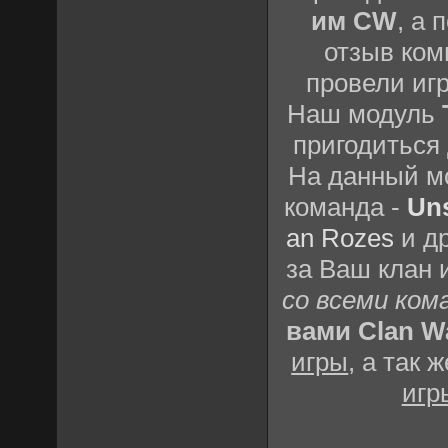
им CW
, а 
отзыв ком
провели игр
Наш модуль
пригодиться
На данный м
команда -
Un
an Rozes
и др
за Ваш клан 
со всеми ком
вами Clan W
игры
, а так
игр