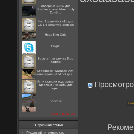
Лазерные мины для
Зомбие - Laser Mine Entity
Zombi...
Чит Steam Hack v11 для
CS-1.6 Steam/48 protocol
HeadShot Only
Skype
Бесплатная закупка [free
equips]
Speedhack, Wallhack, Aim,
автозакупка (AIM bot для...
Мини станции подзарядки
Просмотро
здоровья и защиты для
серв...
SpecList
посмотреть все
Рекоме
Случайная статья
Плодовый питомник: как