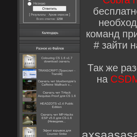
Cobra 
Незнаю
бесплатн
[
·
]
Результаты
Архив опросов
необход
Всего ответов:
1258
команд пр
Календарь
# зайти 
Разное из Файлов
Colouring CS 1.6 v1.7
download скачать
Так же ра
TRANSCRIPT [Транслит -
Translit]
на
CSDM
Скачать чит blueberrypie's
Caffeine Wallhack v...
Скачать чит T-Hack
Aequitas Proof для CS 1.6
HEADZOTS v2.4 Public
Edition
Скачать чит MP-Hacks
ESP v5.0 для CS-1.6
(Невидимк...
axsaasas
Эфект взрывов для
Counter Strike