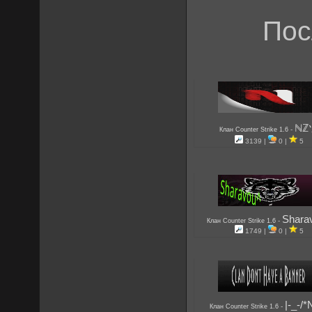
Пос
ℕℤ
-
Клан Counter Strike 1.6
3139 |
0 |
5
Shara
-
Клан Counter Strike 1.6
1749 |
0 |
5
|-_-/*
-
Клан Counter Strike 1.6