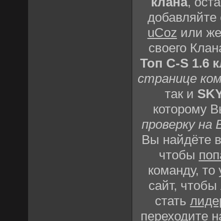
клана
, ост
добавляйте
uCoz
или же 
своего Клан
Топ C-S 1.6 
странице ко
так и
SKY
которому 
проверку на 
Вы найдёте 
чтобы
поп
команду, то
сайт, чтобы
стать
лиде
переходите н