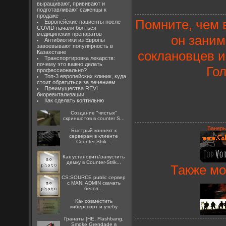
выращивают, прививают и
подготавливают саженцы к
продаже
Помните, чем 
Европейские пациенты после
COVID начали бояться
медицинских препаратов
он заним
Антибиотики из Европы
завоевывают популярность в
соклановцев и
Казахстане
Транспортировка лекарств:
почему это важно делать
Го
профессионально?
Топ-3 европейских клиник, куда
стоит обратиться за лечением
Преимущества REVI
биоревитализации
Как сделать коптильню
Создание "чистых"
скриншотов в counter S...
Банеры
Быстрый коннект к
серверам в клиенте
Counter Strik...
Как установить\запустить
демку в Counter-Strik...
Также мо
CS:SOURCE public сервер
с MANI ADMIN скачать
беспл...
Как совместить
киберспорт и учёбу
Гранаты [HE, Flashbang,
Smoke Grendade в