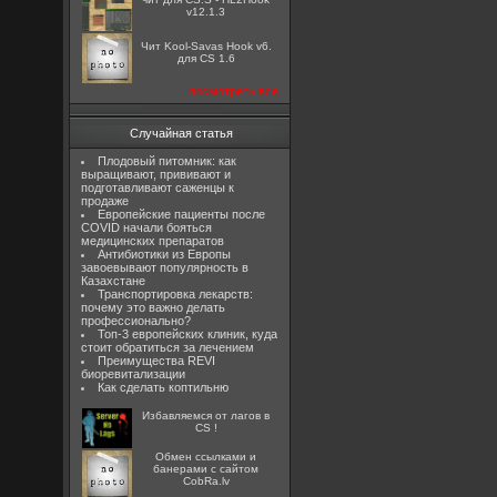
v12.1.3
Чит Kool-Savas Hook v6.
для CS 1.6
посмотреть все
Случайная статья
Плодовый питомник: как
выращивают, прививают и
подготавливают саженцы к
продаже
Европейские пациенты после
COVID начали бояться
медицинских препаратов
Антибиотики из Европы
завоевывают популярность в
Казахстане
Транспортировка лекарств:
почему это важно делать
профессионально?
Топ-3 европейских клиник, куда
стоит обратиться за лечением
Преимущества REVI
биоревитализации
Как сделать коптильню
Избавляемся от лагов в
CS !
Oбмен ссылками и
банерами с сайтом
CobRa.lv