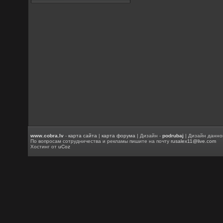
www.cobra.lv
-
карта сайта
|
карта форума
| Дизайн -
podrubaj
| Дизайн данно
По вопросам сотрудничества и рекламы пишите на почту
rusalex11@live.com
Хостинг от
uCoz