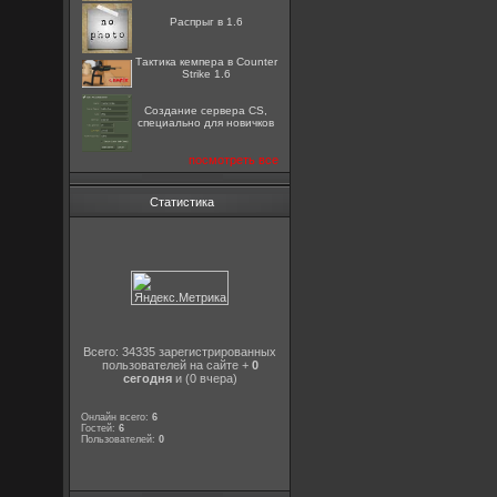
Распрыг в 1.6
Тактика кемпера в Counter
Strike 1.6
Создание сервера CS,
специально для новичков
посмотреть все
Статистика
Всего: 34335 зарегистрированных
пользователей на сайте +
0
сегодня
и (0 вчера)
Онлайн всего:
6
Гостей:
6
Пользователей:
0