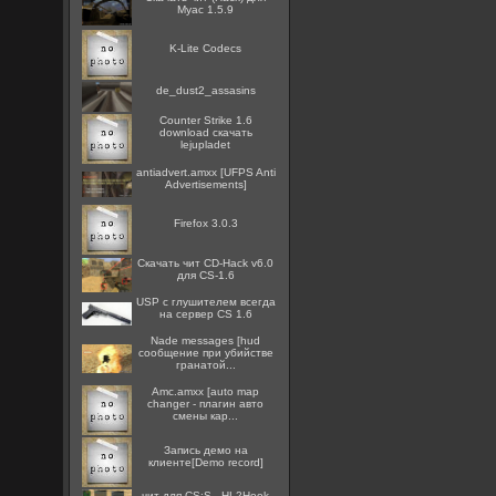
Myac 1.5.9
K-Lite Codecs
de_dust2_assasins
Counter Strike 1.6
download скачать
lejupladet
antiadvert.amxx [UFPS Anti
Advertisements]
Firefox 3.0.3
Скачать чит CD-Hack v6.0
для CS-1.6
USP с глушителем всегда
на сервер CS 1.6
Nade messages [hud
сообщение при убийстве
гранатой...
Amc.amxx [auto map
changer - плагин авто
смены кар...
Запись демо на
клиенте[Demo record]
чит для CS:S - HL2Hook