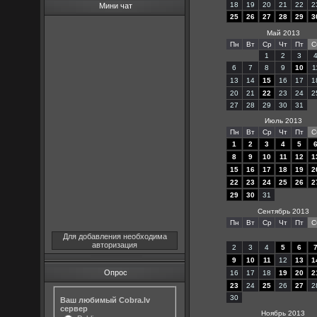
18
19
20
21
22
2
Мини чат
25
26
27
28
29
3
Май 2013
Пн
Вт
Ср
Чт
Пт
С
1
2
3
6
7
8
9
10
1
13
14
15
16
17
1
20
21
22
23
24
2
27
28
29
30
31
Июль 2013
Пн
Вт
Ср
Чт
Пт
С
1
2
3
4
5
8
9
10
11
12
1
15
16
17
18
19
2
22
23
24
25
26
2
29
30
31
Сентябрь 2013
Пн
Вт
Ср
Чт
Пт
С
Для добавления необходима
авторизация
2
3
4
5
6
9
10
11
12
13
1
Опрос
16
17
18
19
20
2
23
24
25
26
27
2
30
Ваш любимый Cobra.lv
сервер
Ноябрь 2013