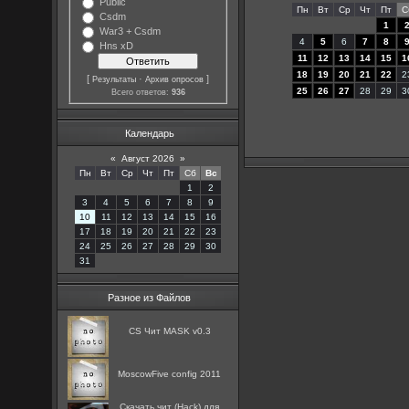
Public
Пн
Вт
Ср
Чт
Пт
С
Csdm
1
War3 + Csdm
4
5
6
7
8
Hns xD
11
12
13
14
15
1
18
19
20
21
22
2
[
·
]
Результаты
Архив опросов
25
26
27
28
29
3
Всего ответов:
936
Календарь
«
Август 2026
»
Пн
Вт
Ср
Чт
Пт
Сб
Вс
1
2
3
4
5
6
7
8
9
10
11
12
13
14
15
16
17
18
19
20
21
22
23
24
25
26
27
28
29
30
31
Разное из Файлов
CS Чит MASK v0.3
MoscowFive config 2011
Скачать чит (Hack) для