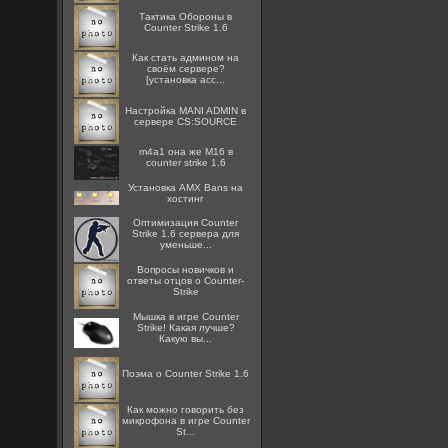
Тактика Обороны в
Counter Strike 1.6
Как стать админом на
своём сервере?
[установка acc...
Настройка MANI ADMIN в
сервере CS:SOURCE
m4a1 она же M16 в
counter strike 1.6
Установка AMX Bans на
хостинг
Оптимизация Counter
Strike 1.6 сервера для
уменьше...
Вопросы новичков и
ответы отцов о Counter-
Strike
Мышка в игре Counter
Strike! Какая лучше?
Какую вы...
Поэма о Counter Strike 1.6
Как можно говорить без
микрофона в игре Counter
St...