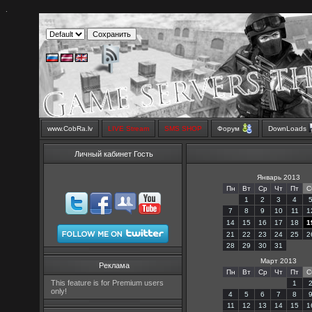
.
www.CobRa.lv
LIVE Stream
SMS SHOP
Форум
DownLoads
Личный кабинет Гость
Январь 2013
Пн
Вт
Ср
Чт
Пт
С
1
2
3
4
7
8
9
10
11
1
14
15
16
17
18
1
21
22
23
24
25
2
28
29
30
31
Март 2013
Реклама
Пн
Вт
Ср
Чт
Пт
С
This feature is for Premium users
1
only!
4
5
6
7
8
11
12
13
14
15
1