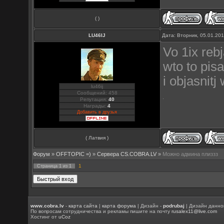
( )
LU46IJ
Дата: Вторник, 05.01.20
Vo 1ix reb
wto to pis
i objasnitj
lu46ij
Сообщений: 458
Репутация:
40
Награды:
4
Добавить в друзья
( Латвия )
Форум
»
OFFTOPIC =)
»
Сервера CS.COBRA.LV
»
Можно админа плиззз
1
Страница
1
из
1
www.cobra.lv
-
карта сайта
|
карта форума
| Дизайн -
podrubaj
| Дизайн данно
По вопросам сотрудничества и рекламы пишите на почту
rusalex11@live.com
Хостинг от
uCoz