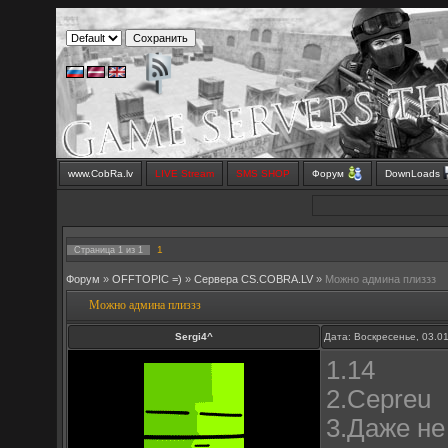
www.CobRa.lv
LIVE Stream
SMS SHOP
Форум
DownLoads
1
Страница
1
из
1
Форум
»
OFFTOPIC =)
»
Сервера CS.COBRA.LV
»
Можно админа плиззз
Можно админа плиззз
Sergi4^
Дата: Воскресенье, 03.0
1.14
2.Cepreu
3.Даже не