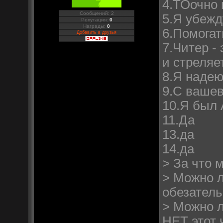
4.ТОочно 
Сообщений: 2
5.Я убежд
Репутация:
0
Награды:
0
6.Помогат
Добавить в друзья
7.Читер -
и стреляе
8.Я надею
9.С вашев
10.Я был 
11.Да
13.да
14.да
> За что 
> Можно л
обезатель
> Можно 
НЕТ этот 