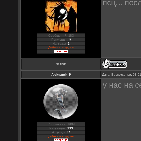
псц... по
Сообщений: 183
Репутация:
9
Награды:
2
Добавить в друзья
( Латвия )
Aleksandr_P
Дата: Воскресенье, 03.0
у нас на 
Сообщений: 1004
Репутация:
133
Награды:
45
Добавить в друзья