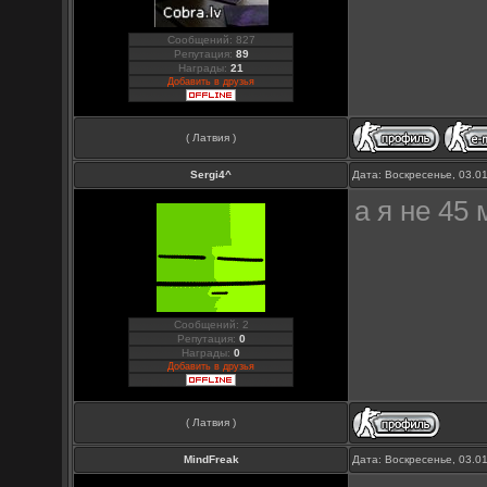
Сообщений: 827
Репутация:
89
Награды:
21
Добавить в друзья
( Латвия )
Sergi4^
Дата: Воскресенье, 03.0
а я не 45
Сообщений: 2
Репутация:
0
Награды:
0
Добавить в друзья
( Латвия )
MindFreak
Дата: Воскресенье, 03.0