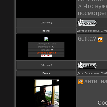
> Что нуж
посмотрет
( Латвия )
Indefix_
Дата: Воскресенье, 03.0
6utka?
Сообщений: 285
Репутация:
47
Награды:
9
Добавить в друзья
( Латвия )
Dombr
Дата: Воскресенье, 03.0
анти ,на
Со