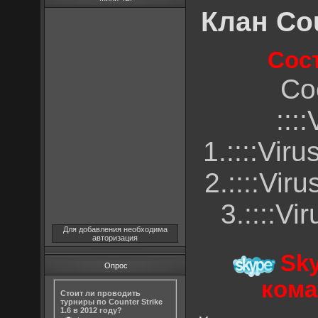
Клан Cou
Сос
Со
:::
1.::::Vir
2.::::Viru
3.::::Vi
Для добавления необходима
авторизация
Sk
Опрос
кома
Стоит ли проводить
турниры по Counter Strike
1.6 в 2012 году?