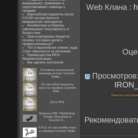
выращивают, прививают и
Web Клана :
h
подготавливают саженцы к
продаже
Европейские пациенты после
COVID начали бояться
медицинских препаратов
Антибиотики из Европы
завоевывают популярность в
Казахстане
Транспортировка лекарств:
почему это важно делать
профессионально?
Топ-3 европейских клиник, куда
Оце
стоит обратиться за лечением
Преимущества REVI
биоревитализации
Как сделать коптильню
Основные консольные
команды в игре Counter-
Просмотров
Strike:...
IRON
19 способов понизить
лаги на сервере Counter
Strik...
CS:S FPS
Гранаты [HE, Flashbang,
Smoke Grendade в
Рекомендоват
Counter S...
F.A.Q. по настройке игры
и сервера Counter Strike
...