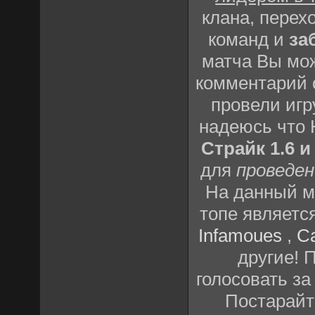
клана, перех
команд и
за
матча Вы мож
комментарий о
провели игр
надеюсь что
Страйк 1.6 и
для
проведен
На данный м
топе являетс
Infamoues
,
C
другие! 
голосовать за
Постарай