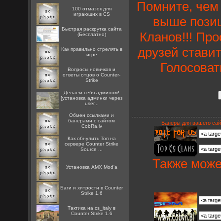
Помните, чем 
100 отмазок для
играющих в CS
выше позиц
Быстрая раскрутка сайта
Кланов!!! Пр
(Бесплатно)
друзей ставит
Как правильно стрелять в
игре
Голосоват
Вопросы новичков и
ответы отцов о Counter-
Strike
Делаем себя админом!
[установка админки через
user...
Oбмен ссылками и
банерами с сайтом
Банеры для вашего сай
CobRa.lv
Как обнулить Топ на
сервере Counter Strike
Source ...
Также може
Установка AMX Mod'a
Баги и хитрости в Counter
Strike 1.6
Тактика на cs_italy в
Counter Strike 1.6