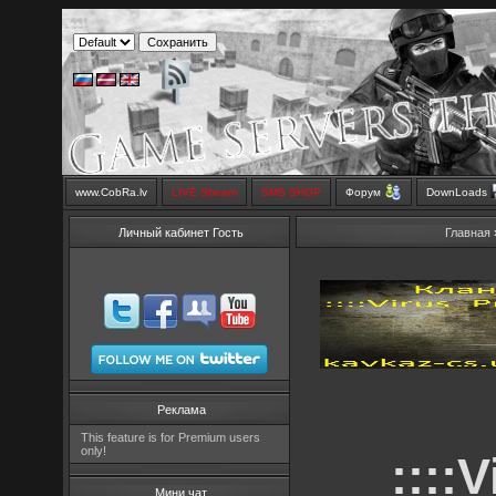
www.CobRa.lv
LIVE Stream
SMS SHOP
Форум
DownLoads
Личный кабинет Гость
Главная
Реклама
This feature is for Premium users
only!
::::
Мини чат