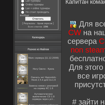
Капитан кома
Lan турниры
Online турниры
Lan + online турниры
Не стоит проводить
вообще
Для все
[
·
]
Результаты
Архив опросов
Всего ответов:
1596
CW
на на
Календарь
сервера
C
non stea
Разное из Файлов
бесплатно
Мапс сервера (11.12.2008)
Для этого
Ногу Свело - Кукла
все игр
Скачать чит Hypnotick-
Hook 2.5.4 для Cs-1.6
присутс
Замена ников с рекламой
на сервер КС 1.6
Аутоматическое
выключение CS 1.6
сервера через уст...
# зайти 
Карты с тачками (сборник