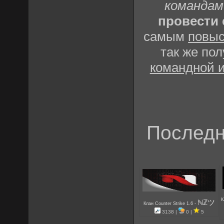
командам
провести 
самым
повыс
так же по
командной 
Последн
К
ℕℤツ
-
Клан Counter Strike 1.6
3138 |
0 |
5