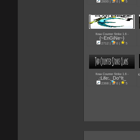
2600 |
0 |
5
-
Клан Counter Strike 1.6
{~EnGiNe~}
2712 |
0 |
5
-
Клан Counter Strike 1.6
К
.:Life:._Do^It_
2368 |
0 |
5