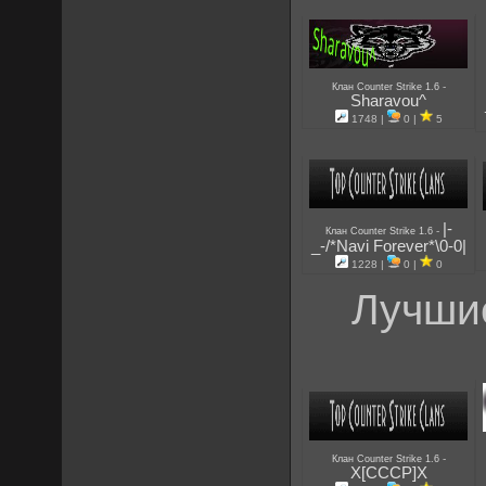
-
Клан Counter Strike 1.6
Sharavou^
1748 |
0 |
5
|-
-
Клан Counter Strike 1.6
_-/*Navi Forever*\0-0|
1228 |
0 |
0
Лучшие
-
Клан Counter Strike 1.6
X[CCCP]X