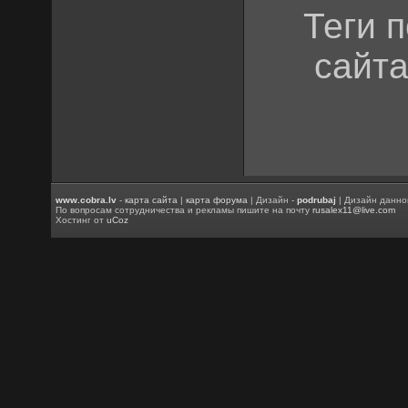
Теги 
сайта
www.cobra.lv
-
карта сайта
|
карта форума
| Дизайн -
podrubaj
| Дизайн данно
По вопросам сотрудничества и рекламы пишите на почту
rusalex11@live.com
Хостинг от
uCoz