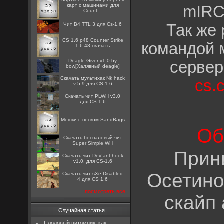
карт с машинами для
mIRC
Count...
Чит B4 TTL 3 для Cs-1.6
Так же 
CS 1.6 p48 Counter Strike
командой 
1.6 48 скачать
Deagle Giver v1.0 by
сервер
bow[Халявный deagle]
Скачать мультихак Nk hack
cs.
v 5.9 для CS-1.6
Скачать чит PLWH v3.0
для CS-1.6
Мешки с песком SandBags
Об
Скачать беспалевый чит
Super Simple WH
Прин
Скачать чит Dev!ant hook
v1.0. для CS-1.6
Осетино
Скачать чит sXe Disabled
4 для CS 1.6
посмотреть все
скайп
Случайная статья
Плодовый питомник: как