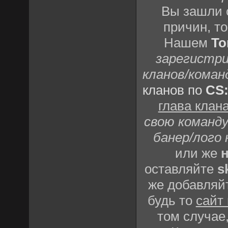
Вы зашли 
причин, т
Нашем
То
зарегистри
кланов/коман
кланов по
CS
глава клан
свою команду
банер/лого 
или же
н
оставляйте
s
же добавляй
будь то
сайт
том случае,