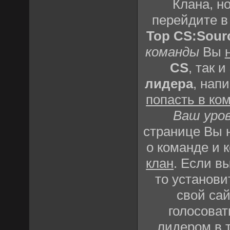
Клана, но
перейдите 
Top CS:Sour
команды
Вы
CS
, так и
лидера
, нап
попасть в ко
Ваш уро
странице Вы
о команде и 
клан
. Если в
то установи
свой сай
голосоват
лидером в 