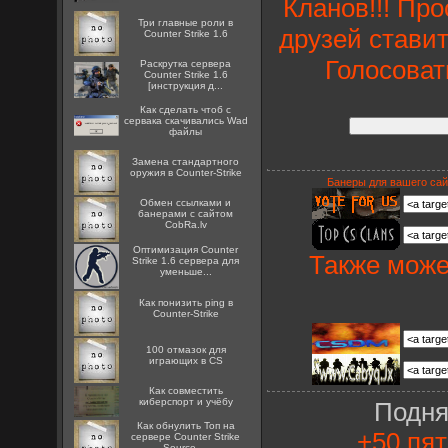
Кланов!!! Пр
Три главные роли в
друзей ставит
Counter Strike 1.6
Голосоват
Раскрутка сервера
Counter Strike 1.6
[инструкция д...
Как сделать чтоб с
сервака скачивались Wad
файлы
Замена стандартного
оружия в Counter-Strike
Банеры для вашего сай
Oбмен ссылками и
банерами с сайтом
CobRa.lv
Оптимизация Counter
Также може
Strike 1.6 сервера для
уменьше...
Как понизить ping в
Counter-Strike
100 отмазок для
играющих в CS
Как совместить
киберспорт и учёбу
Подня
Как обнулить Топ на
+50 пят
сервере Counter Strike
Source ...