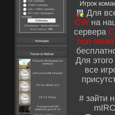
Lan турниры
Игрок ком
Online турниры
Lan + online турниры
Для все
Не стоит проводить
вообще
CW
на на
[
·
]
Результаты
Архив опросов
сервера
C
Всего ответов:
1596
non stea
Календарь
бесплатно
Разное из Файлов
Для этого
Fireworks [Фейерверк на
сервере]
все игр
cs16 protocol48 full patch
присутс
CS Чит MASK v0.3
# зайти 
CS 1.6 Cd-key
mIRC
Стандартный WH
(wallhack) для CS 1.6