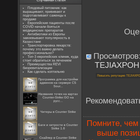
Случайная статья
Плодовый питомник: как
выращивают, прививают и
подготавливают саженцы к
продаже
Европейские пациенты после
COVID начали бояться
Оце
медицинских препаратов
Антибиотики из Европы
завоевывают популярность в
Казахстане
Транспортировка лекарств:
почему это важно делать
профессионально?
Просмотров
Топ-3 европейских клиник, куда
стоит обратиться за лечением
TEJIAXPOH
Преимущества REVI
биоревитализации
Как сделать коптильню
Программа для настройки
админов на сервере CS
Sour...
Название точек на картах
Counter-Strike:GO на
Рекомендоват
русс...
Читеры в Counter Strike
Помните, чем 
Баги и хитрости в Counter
Strike 1.6
выше позиц
Снайпер в Counter Strike