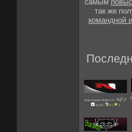
самым
повыс
так же по
командной 
Последн
К
ℕℤツ
-
Клан Counter Strike 1.6
3139 |
0 |
5