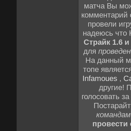
матча Вы мож
комментарий о
провели игр
надеюсь что
Страйк 1.6 и
для
проведен
На данный м
топе являетс
Infamoues
,
C
другие! 
голосовать за
Постарай
командам
провести 