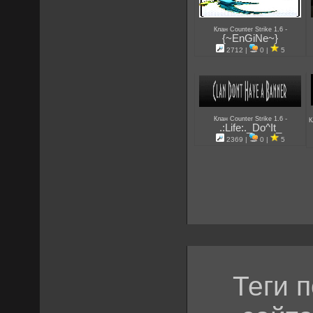
-
Клан Counter Strike 1.6
{~EnGiNe~}
2712 |
0 |
5
-
Клан Counter Strike 1.6
К
.:Life:._Do^It_
2369 |
0 |
5
Теги 