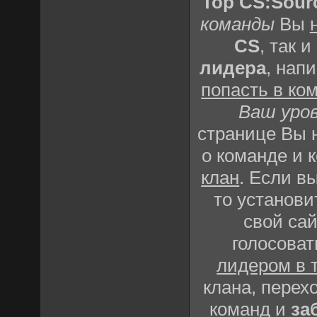
Top CS:Sour
команды
Вы
CS
, так и
лидера
, нап
попасть в ко
Ваш уро
странице Вы
о команде и 
клан
. Если в
то установи
свой сай
голосоват
лидером в 
клана, перех
команд и
за