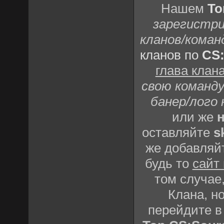
Нашем
То
зарегистри
кланов/коман
кланов по
CS
глава клан
свою команду
банер/лого 
или же
н
оставляйте
s
же добавляй
будь то
сайт
том случае,
Клана, но
перейдите 