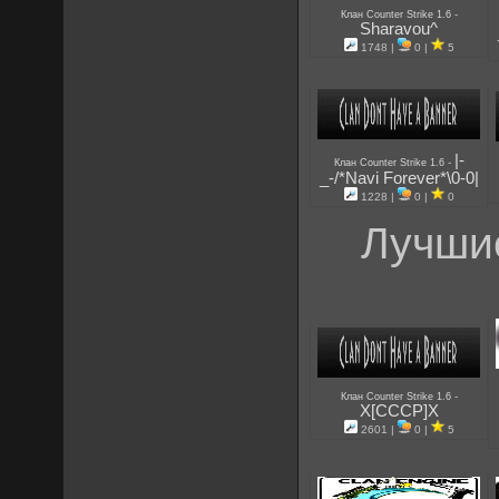
-
Клан Counter Strike 1.6
Sharavou^
1748 |
0 |
5
|-
-
Клан Counter Strike 1.6
_-/*Navi Forever*\0-0|
1228 |
0 |
0
Лучшие
-
Клан Counter Strike 1.6
X[CCCP]X
2601 |
0 |
5