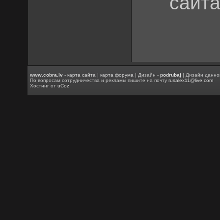
сайта
www.cobra.lv
-
карта сайта
|
карта форума
| Дизайн -
podrubaj
| Дизайн данно
По вопросам сотрудничества и рекламы пишите на почту
rusalex11@live.com
Хостинг от
uCoz