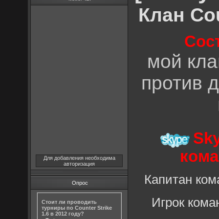
Клан Cou
Сос
мой кла
против д
Sk
кома
Для добавления необходима
авторизация
Капитан ко
Опрос
Игрок ком
Стоит ли проводить
турниры по Counter Strike
1.6 в 2012 году?