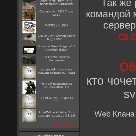
Так же 
МЕЧТА ЧИТЕРА =) не
палится античитами!!!
командой 
Скачать чит AZN Cheat
v2.12
сервер
FNATIC.cfg 2011
cs.
Скачать чит Owned Xtrem
6 для CS-1.6
Shamusi Music Plugin v0.5
AmxModx Editon
Cs Go Wh скачать
бесплатно
Об
advanced_bans.amxx
[Advanced Bans 0.7 RUS]
кто чоче
Полный русификатор
Counter-Strike 1.6
sv
Чит PLWH v1.3.1 для CS
1.6
Web Клана
Anti-Wallhack Helper Tool
Lucia для сервера CS 1.6
посмотреть все