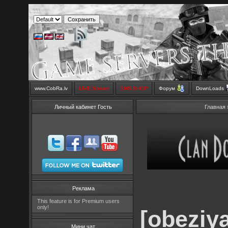
www.CobRa.lv
LIVE Stream
SMS SHOP
Форум
DownLoads
Личный кабинет Гость
Главная
Реклама
This feature is for Premium users
only!
[obeziy
Мини чат