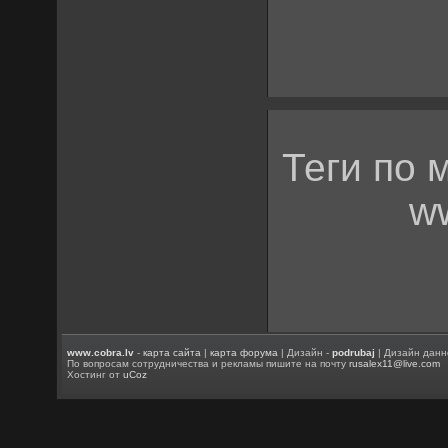
Теги по 
ww
www.cobra.lv
-
карта сайта
|
карта форума
| Дизайн -
podrubaj
| Дизайн данн
По вопросам сотрудничества и рекламы пишите на почту
rusalex11@live.com
Хостинг от
uCoz