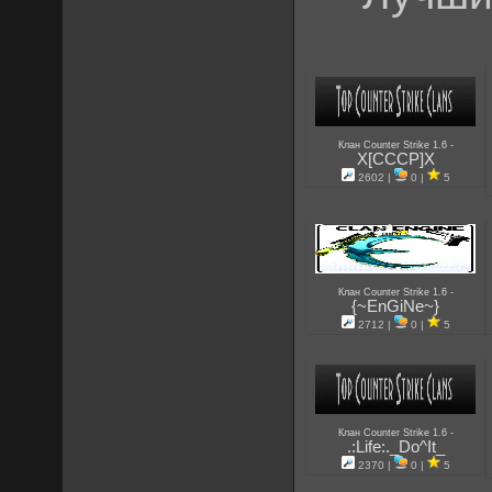
-
Клан Counter Strike 1.6
X[CCCP]X
2602 |
0 |
5
-
Клан Counter Strike 1.6
{~EnGiNe~}
2712 |
0 |
5
-
Клан Counter Strike 1.6
.:Life:._Do^It_
2370 |
0 |
5