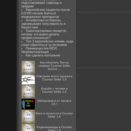
подготавливают саженцы к
продаже
Европейские пациенты после
COVID начали бояться
медицинских препаратов
Антибиотики из Европы
завоевывают популярность в
Казахстане
Транспортировка лекарств:
почему это важно делать
профессионально?
Топ-3 европейских клиник, куда
стоит обратиться за лечением
Преимущества REVI
биоревитализации
Как сделать коптильню
Как обнулить Топ на
сервере Counter Strike
Source ...
Описание всего оружия в
Counter Strike 1.6
Борьба с читами в
Counter Strike 1.6
Избавляемся от лагов в
CS !
Баги и хитрости в Counter
Strike 1.6
Радиокоманды в Counter
Strike 1.6