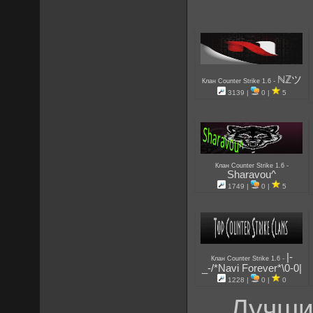
ℕℤツ
-
Клан Counter Strike 1.6
3139 |
0 |
5
-
Клан Counter Strike 1.6
Sharavou^
1749 |
0 |
5
|-
-
Клан Counter Strike 1.6
_-/*Navi Forever*\0-0|
1228 |
0 |
0
Лучши