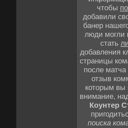
чтобы
по
добавили сво
банер нашего
люди могли 
стать
л
добавления кл
страницы ком
после матча
отзыв комм
которым вы 
внимание, на
Коунтер С
пригодить
поиска ком