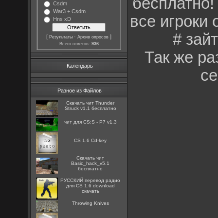
бесплатно!
Csdm
War3 + Csdm
все игроки
Hns xD
# зай
[
·
]
Результаты
Архив опросов
Всего ответов:
936
Так же ра
Календарь
се
Разное из Файлов
Скачать чит Thunder
Struck v1.1 бесплатно
чит для CS:S - P7 v1.3
CS 1.6 Cd-key
Скачать чит
Basic_hack_v5.1
бесплатно
РУССКИЙ перевод радио
для CS 1.6 download
скачать
Throwing Knives