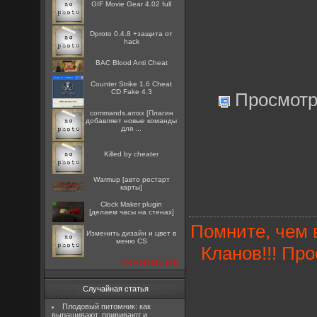
GIF Movie Gear 4.02 full
Dproto 0.4.8 +защита от
hack
BAC Blood Anti Cheat
Counter Strike 1.6 Cheat
CD Fake 4.3
Просмотр
commands.amxx [Плагин
добавляет новые команды
для ...
Killed by cheater
Warmup [авто рестарт
карты]
Clock Maker plugin
[делаем часы на стенах]
Помните, чем 
Изменить дизайн и цвет в
меню CS
Кланов!!! Пр
посмотреть все
Случайная статья
Плодовый питомник: как
выращивают, прививают и