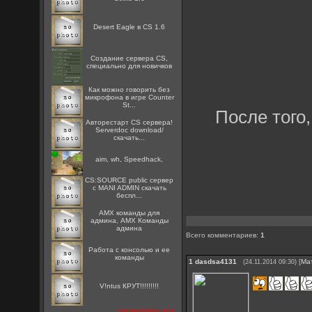
Desert Eagle в CS 1.6
Создание сервера CS,
специально для новичков
Как можно говорить без
микрофона в игре Counter
St...
После того
Авторестарт CS сервера!
Serverdoc download/
скачать...
aim, wh, Speedhack,
CS:SOURCE public сервер
с MANI ADMIN скачать
беспл...
AMX команды для
админа, AMX Команды
админа
Всего комментариев
:
1
Работа с консолью и ее
команды
1
dasdsa4131
[
Ма
(24.11.2014 09:30)
V!ntus КРУТ!!!!!!!!!
посмотреть все