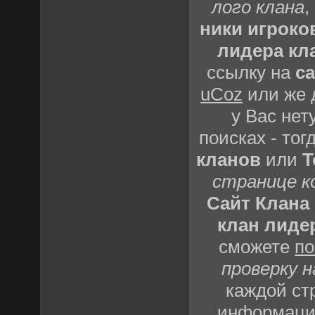
лого клана
,
ники игроко
лидера кл
ссылку на
са
uCoz
или же д
у Вас нет
поисках - то
кланов
или
T
странице к
Сайт Клана
клан лиде
сможете
по
проверку н
каждой ст
информацию