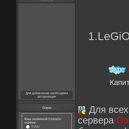
1.LeGi
Капи
Для добавления необходима
авторизация
Для всех,
Опрос
сервера
Co
Ваш любимый Cobra.lv
сервер
Public