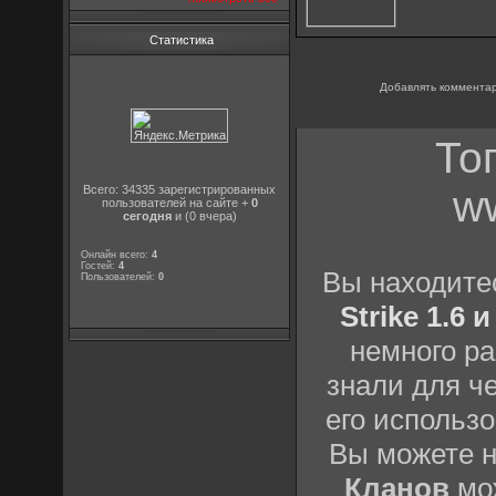
Статистика
Добавлять комментар
То
ww
Всего: 34335 зарегистрированных
пользователей на сайте +
0
сегодня
и (0 вчера)
Онлайн всего:
4
Гостей:
4
Вы находит
Пользователей:
0
Strike 1.6 
немного ра
знали для ч
его использо
Вы можете 
Кланов
мож