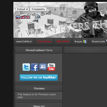
www.CobRa.lv
LIVE Stream
SMS SHOP
Форум
DownLoads
Личный кабинет Гость
Реклама
This feature is for Premium users
only!
Мини чат