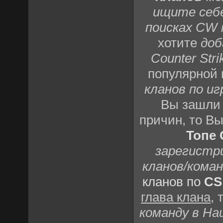
ищите себе
поисках CW 
хотите
доб
Counter Stri
популярной
кланов по игр
Вы зашли 
причин, то В
Топе 
зарегистр
кланов/кома
кланов по
CS
глава клана
,
команду в На