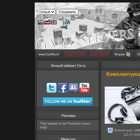
www.CobRa.lv
LIVE Stream
SMS SHOP
Форум
D
Личный кабинет Гость
Комплектующ
Реклама
This feature is for Premium users
only!
Просмотров:
148
[15.07.202
Мини чат