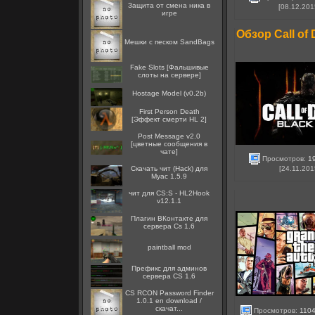
Защита от смена ника в
[08.12.201
игре
Обзор Call of
Мешки с песком SandBags
Fake Slots [Фальшивые
слоты на сервере]
Hostage Model (v0.2b)
First Person Death
[Эффект смерти HL 2]
Post Message v2.0
[цветные сообщения в
чате]
Просмотров:
1
[24.11.201
Скачать чит (Hack) для
Myac 1.5.9
чит для CS:S - HL2Hook
v12.1.1
Плагин ВКонтакте для
сервера Cs 1.6
paintball mod
Префикс для админов
сервера CS 1.6
CS RCON Password Finder
1.0.1 en download /
скачат...
Просмотров:
110