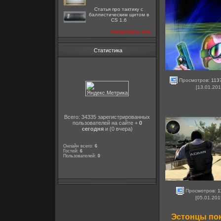
Статья про тактику с
баллистическим щитом в
CS 1.6
посмотреть все
Статистика
Просмотров:
113
[13.01.201
Всего: 34335 зарегистрированных
пользователей на сайте +
0
сегодня
и (0 вчера)
Онлайн всего:
6
Гостей:
6
Пользователей:
0
Просмотров:
1
[05.01.201
Эстонцы пок