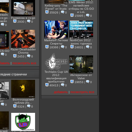
EMS Winter 2012:
Кибер-шоу "The
латвийские
Panel" от fnatic
отборы по CS:GO
и LoL
35926
|
0
евайс
15995
|
0
cs:go -
Разминка в cs:go
 вейп
2930
|
0
|
0
Markeloff Летние
NorthCon 2012 :
Секреты
анонс турнира
18366
|
0
24831
|
0
Razer Deathadder
 CS:GO
Chroma
|
0
2453
|
0
бавить
|
посмотреть все
Techlabs Cup UA
ледние странички
2012:
Интересное от
квалификация
Valve
прибалтики
19653
|
0
40413
|
0
добавить
|
посмотреть все
Волгоградский
ool
паблик (Ак...
|
0
6324
|
0
дский