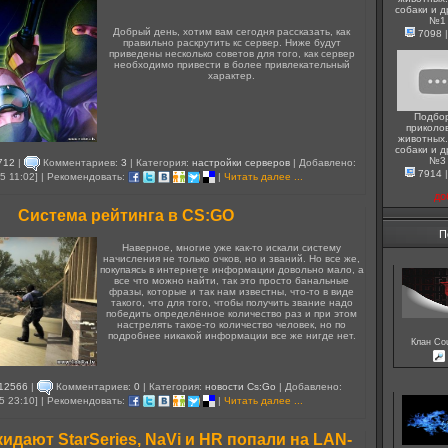
собаки и д
№1
Добрый день, хотим вам сегодня рассказать, как
7098
правильно раскрутить кс сервер. Ниже будут
приведены несколько советов для того, как сервер
необходимо привести в более привлекательный
характер.
Подбо
приколо
животных.
собаки и д
№3
712
|
Комментариев:
3
| Категория:
настройки серверов
| Добавлено:
7914
5 11:02] | Рекомендовать:
|
Читать далее ...
до
Система рейтинга в СS:GO
П
Наверное, многие уже как-то искали систему
начисления не только очков, но и званий. Но все же,
покупаясь в интернете информации довольно мало, а
все что можно найти, так это просто банальные
фразы, которые и так нам известны, что-то в виде
такого, что для того, чтобы получить звание надо
победить определённое количество раз и при этом
настрелять такое-то количество человек, но по
подробнее никакой информации все же нигде нет.
Клан Cou
12566
|
Комментариев:
0
| Категория:
новости Cs:Go
| Добавлено:
5 23:10] | Рекомендовать:
|
Читать далее ...
идают StarSeries, NaVi и HR попали на LAN-