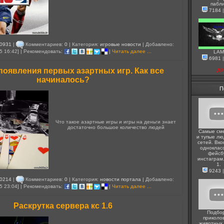
пабл
7184
0931
|
Комментариев:
0
| Категория:
игровые новости
| Добавлено:
5 16:42] | Рекомендовать:
|
Читать далее ...
LAM
6981
появления первых азартных игр. Как все
до
начиналось?
П
Что такое азартные игры и игры на деньги знает
достаточно большое количество людей
Самые см
и тупые лю
сетей. Вко
одноклас
фейсб
инстаграм
1.
9243
0214
|
Комментариев:
0
| Категория:
новости портала
| Добавлено:
5 23:04] | Рекомендовать:
|
Читать далее ...
Раскрутка сервера кс 1.6
Подбо
приколо
животных.