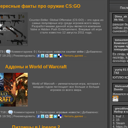
ересные факты про оружие CS:GO
Посл
Dima_ak
Ak-VaL
Counter-Strike: Global Offensive (CS:GO) – это одна из
самых популярных игр среди игроков всего мира.
раньше бы
Разработчиками данной игры являются компании
сейчас от
Valve и Hidden Path Entertainment. Впервые об игре
сыновей))
стало известно 12 августа 2011 года.
tomasto
Комплект
лучшие п
площадке 
73
|
Комментариев:
0
| Категория:
новости counter strike
| Добавлено:
Es zināju, 
7 19:20] | Рекомендовать:
|
Читать далее ...
nezināju, 
dzesētājs ir
Аддоны и World of Warcraft
yuriq
01:
742
КУПЛЮ К
World of Warcraft – увлекательная игра, которая с
Aleksand
каждым годом поглощает все больше и больше
Dombr
игроков со всего мира.
Женился н
gnezdilo
Набор в к
7718
|
Комментариев:
1
| Категория:
игровые новости
| Добавлено:
6 19:56] | Рекомендовать:
|
Читать далее ...
1. fnaf .!.
2. 15
3. Steam
Питомцы в Lineage 2
4. https://