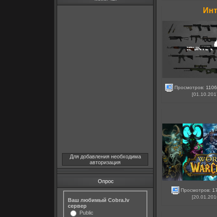
Инт
Просмотров:
1106
[01.10.201
Для добавления необходима
авторизация
Опрос
Просмотров:
1
[20.01.201
Ваш любимый Cobra.lv
сервер
Public