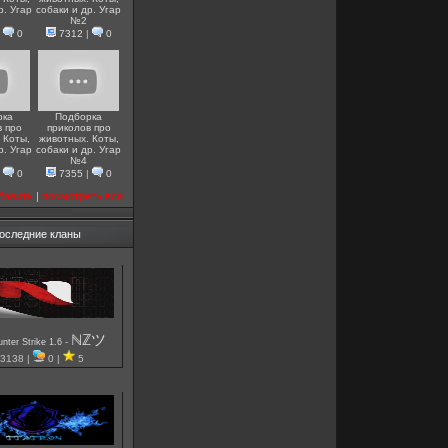
р. Угар
собаки и др. Угар
№2
|
0
7312
|
0
рка
Подборка
в про
приколов про
 Коты,
животных. Коты,
р. Угар
собаки и др. Угар
№4
|
0
7355
|
0
бавить
|
посмотреть все
оследние кланы
ℕℤツ
-
nter Strike 1.6
3138 |
0 |
5