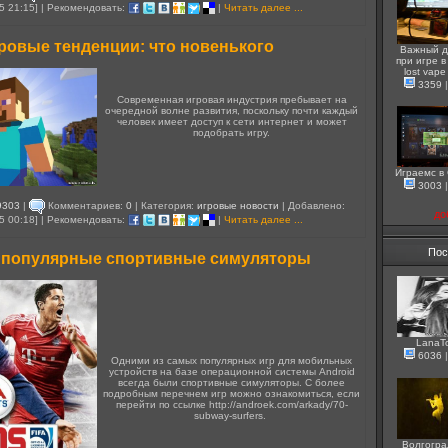
5 21:15] | Рекомендовать:
|
Читать далее ...
ровые тенденции: что новенького
Важный д
при игре в 
lost vape
3359
Современная игровая индустрия пребывает на
очередной волне развития, поскольку почти каждый
человек имеет доступ к сети интернет и может
подобрать игру.
Играемс в
3003
9303
|
Комментариев:
0
| Категория:
игровые новости
| Добавлено:
до
5 00:18] | Рекомендовать:
|
Читать далее ...
Пос
популярные спортивные симуляторы
LanaT
6036
Одними из самых популярных игр для мобильных
устройств на базе операционной системы Android
всегда были спортивные симуляторы. С более
подробным перечнем игр можно ознакомиться, если
перейти по ссылке http://androek.com/arkady/70-
subway-surfers.
Волгогра