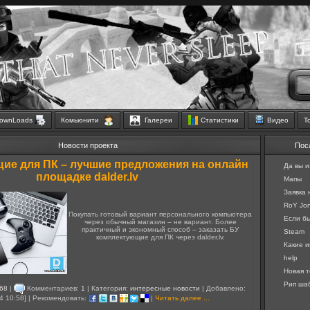
ownLoads
Комьюнити
Галереи
Статистики
Видео
Т
Новости проекта
Пос
ие для ПК – лучшие предложения на онлайн
Да вы и
площадке dalder.lv
Мапы
Заявка
RoY Jon
Покупать готовый вариант персонального компьютера
Если бы 
через обычный магазин – не вариант. Более
практичный и экономный способ – заказать БУ
Steam
комплектующие для ПК через dalder.lv.
Какие и
help
Новая т
Рип шаб
68
|
Комментариев:
1
| Категория:
интересные новости
| Добавлено:
4 10:58] | Рекомендовать:
|
Читать далее ...