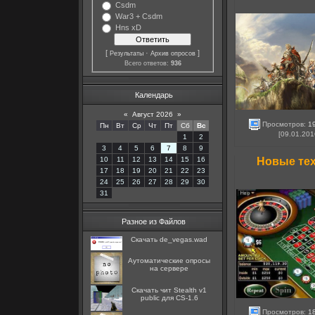
Csdm
War3 + Csdm
Hns xD
[
·
]
Результаты
Архив опросов
Всего ответов:
936
Календарь
«
Август 2026
»
Просмотров:
1
Пн
Вт
Ср
Чт
Пт
Сб
Вс
[09.01.201
1
2
3
4
5
6
7
8
9
10
11
12
13
14
15
16
Новые тех
17
18
19
20
21
22
23
24
25
26
27
28
29
30
31
Разное из Файлов
Скачать de_vegas.wad
Аутоматические опросы
на сервере
Скачать чит Stealth v1
public для CS-1.6
Просмотров:
1