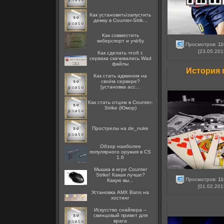
Как установить\запустить
демку в Counter-Strik...
Как совместить
киберспорт и учёбу
Просмотров:
11
[23.05.201
Как сделать чтоб с
сервака скачивались Wad
файлы
История 
Как стать админом на
своём сервере?
[установка acc...
Как стать отцом в Counter-
Strike (Юмор)
Прострелы на de_nuke
Обзор наиболее
популярного оружия в CS
1.6
Мышка в игре Counter
Strike! Какая лучше?
Просмотров:
11
Какую вы...
[01.02.201
Установка AMX Bans на
хостинг
Искусство снайпера –
свинцовый привет для
врага