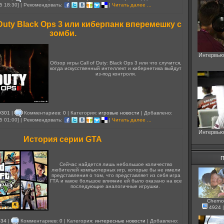
5 18:30] | Рекомендовать:
|
Читать далее ...
 Duty Black Ops 3 или киберпанк вперемешку с
зомби.
Интервью
Обзор игры Call of Duty: Black Ops 3 или что случится,
когда искусственный интеллект и кибернетика выйдут
из-под контроля.
9301
|
Комментариев:
0
| Категория:
игровые новости
| Добавлено:
5 01:00] | Рекомендовать:
|
Читать далее ...
Интервью
История серии GTA
П
Сейчас найдется лишь небольшое количество
любителей компьютерных игр, которые бы не имели
представления о том, что представляет из себя игра
ГТА и какое большое влияние ей было оказано на все
последующие аналогичные игрушки.
Cherno
4924
434
|
Комментариев:
0
| Категория:
интересные новости
| Добавлено: