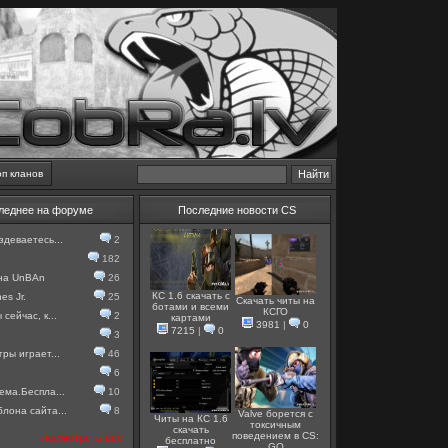
оп кланов
леднее на форуме
Последние новости CS
здеваетесь...
2
182
 на UnBAn
26
КС 1.6 скачать с
es Jr.
25
Скачать читы на
ботами и всеми
КСГО
сейчас, к...
2
картами
3981
|
0
7215
|
0
3
гры играет...
46
6
ема.Беспла...
10
лона сайта...
8
Valve борется с
Читы на КС 1.6
токсичным
скачать
поведением в CS:
посмотреть все
бесплатно
GO