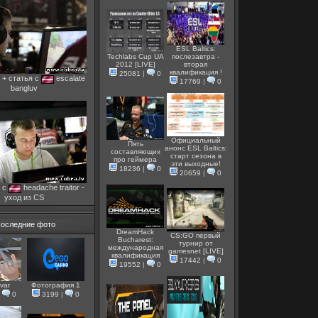
ESL Baltics:
Techlabs Cup UA
послезавтра -
2012 [LIVE]
вторая
квалификация !
25081
|
0
 + статья с
escalate
17769
|
0
bangluv
Официальный
Пять
анонс ESL Baltics:
составляющих
старт сезона в
про геймера
эти выходные!
18236
|
0
20659
|
0
 с
headache traitor -
уход из CS
оследние фото
DreamHack
CS:GO первый
Bucharest:
турнир от
международная
gamesnet [LIVE]
квалификация
17442
|
0
19552
|
0
var
Фотография 1
|
0
3199
|
0