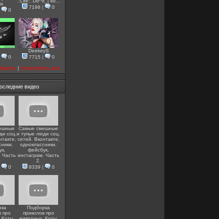
.:Life:. Do^It_| ko...
ик
7198
|
0
|
0
DeekeyS
|
0
7715
|
0
бавить
|
посмотреть все
оследние видео
ешные
Самые смешные
ди соц.
и тупые люди соц.
нтакте,
сетей. Вконтакте,
сники,
одноклассники,
ук,
фейсбук,
. Часть
инстаграм. Часть
2.
|
0
8339
|
0
рка
Подборка
в про
приколов про
 Коты,
животных. Коты,