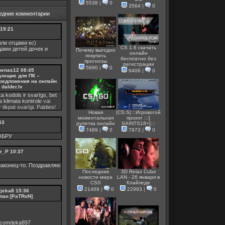
5538
|
0
3564
|
0
едние комментарии
19:21
ли отцами кс)
CS 1.6 скачать
цами детей дочек и
Почему выгодно
онлайн
покупать
бесплатно без
прогнозы
регистрации
5890
|
0
menas12
08:45
9406
|
0
ующие для ПК –
редложения на онлайн
dalder.lv
ka kodols ir svarīgs, bet
ka
klimata kontrole
vai
 tikpat svarīgi. Paldies!
Новая
|CS:S|:::Игровогой
моментальная
проект :::[
53
рулетка онлайн
SAINTS18+]:::
7489
|
0
7973
|
0
ОБРУ
r_P
10:37
аконец-то. Поздравляю
Последние
3D Relax Cube
новости мира
LAN - 26 января в
CSS
Клайпеде
21469
|
0
22993
|
0
vjeka8
15:36
лан [PaTRoN]
v.com/jeka897