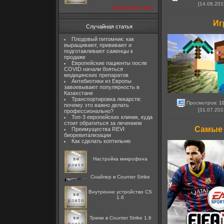
[14.08.201
посмотреть все
Иг
Случайная статья
Плодовый питомник: как
выращивают, прививают и
подготавливают саженцы к
продаже
Европейские пациенты после
COVID начали бояться
медицинских препаратов
Антибиотики из Европы
завоевывают популярность в
Казахстане
Транспортировка лекарств:
Просмотров:
1
почему это важно делать
[31.07.201
профессионально?
Топ-3 европейских клиник, куда
стоит обратиться за лечением
Самые 
Преимущества REVI
биоревитализации
Как сделать коптильню
Настройка микрофона
Снайпер в Counter Strike
Внутренне устройство CS
1.6
Трюки в Counter Strike 1.6