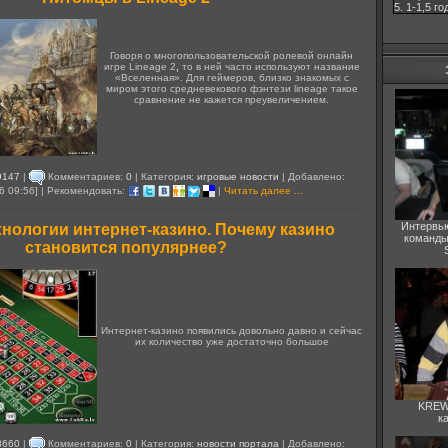
5. 1-1,5 го
Говоря о многопользовательской ролевой онлайн
игре Lineage 2
,
то в ней часто используют название
«Вселенная». Для геймеров, близко знакомых с
миром этого средневекового фэнтези lineage такое
сравнение не кажется преувеличением.
9147
|
Комментариев:
0
| Категория:
игровые новости
| Добавлено:
6 09:56] | Рекомендовать:
|
Читать далее ...
Интервь
нологии интернет-казино. Почему казино
команды
становится популярнее?
Интернет-казино появились довольно давно и сейчас
их количество уже достаточно большое
KREWI
к
8660
|
Комментариев:
0
| Категория:
новости портала
| Добавлено: