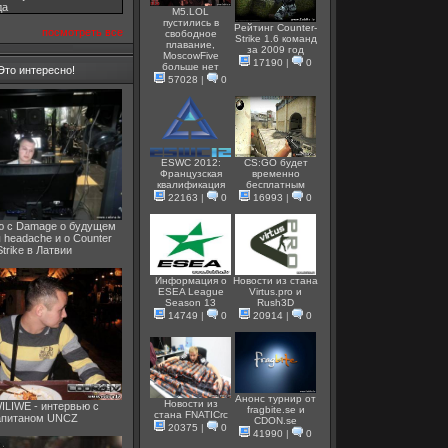
дa
M5.LOL
пустились в
Рейтинг Counter-
посмотреть все
свободное
Strike 1.6 команд
плавание,
за 2009 год
MoscowFive
17190
|
0
больше нет
Это интересно!
57028
|
0
ESWC 2012:
CS:GO будет
Французская
временно
квалификация
бесплатным
22163
|
0
16993
|
0
ю с Damage о будущем
 headache и о Counter
Strike в Латвии
Информация о
Новости из стана
ESEA League
Virtus.pro и
Season 13
Rush3D
14749
|
0
20914
|
0
Анонс турнир от
Новости из
LIWE - интервью с
fragbite.se и
стана FNATICrc
апитаном UNCZ
СDON.se
20375
|
0
41990
|
0