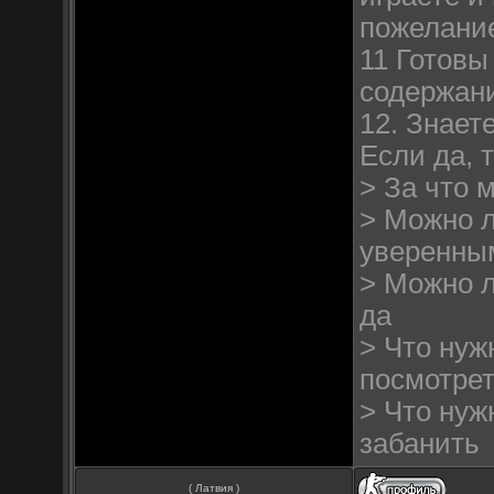
пожелание
11 Готовы
содержани
12. Знает
Если да, 
> За что 
> Можно л
уверенны
> Можно 
да
> Что нуж
посмотрет
> Что нуж
забанить
( Латвия )