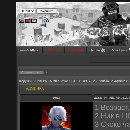
www.CobRa.lv
LIVE Stream
SMS SHOP
Форум
DownLoads
1
Страница
1
из
1
Форум
»
СЕРВЕРА Counter Strike 1.6 CS.COBRA.LV
»
Заявка на Aдмина (C
АДМИНКА
stead
Дата: Пятница, 05.02.20
1 Возраст,
2 Ник в Ц
3 Скоко ч