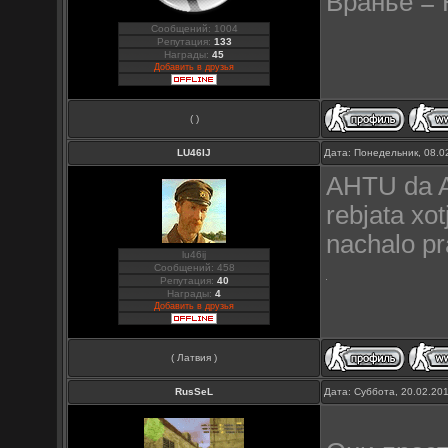
Враньё = 
Сообщений: 1004
Репутация:
133
Награды:
45
Добавить в друзья
( )
LU46IJ
Дата: Понедельник, 08.0
AHTU da AH
rebjata xo
nachalo pr
lu46ij
Сообщений: 458
Репутация:
40
Награды:
4
Добавить в друзья
( Латвия )
RusSeL
Дата: Суббота, 20.02.20