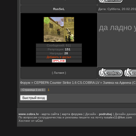
RusSeL
Дата: Суббота, 20.02.20
да ладно
Сообщений: 611
Репутация:
151
Награды:
28
Добавить в друзья
( Латвия )
Форум
»
СЕРВЕРА Counter Strike 1.6 CS.COBRA.LV
»
Заявка на Aдмина (C
1
Страница
1
из
1
www.cobra.lv
-
карта сайта
|
карта форума
| Дизайн -
podrubaj
| Дизайн данно
По вопросам сотрудничества и рекламы пишите на почту
rusalex11@live.com
Хостинг от
uCoz