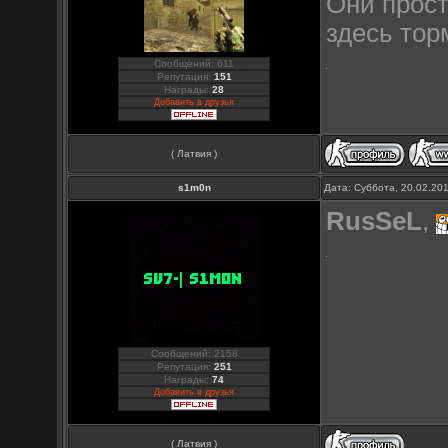
Они прост
здесь тор
Сообщений: 611
Репутация:
151
Награды:
28
Добавить в друзья
( Латвия )
s1m0n
Дата: Суббота, 20.02.20
RusSeL
,
Сообщений: 2158
Репутация:
251
Награды:
74
Добавить в друзья
( Латвия )