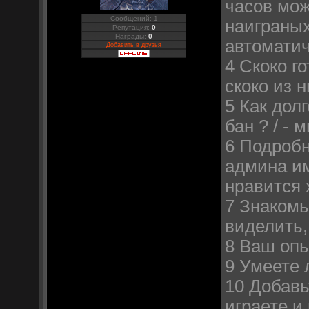
часов мож
Сообщений: 1
наиграных
Репутация:
0
Награды:
0
автоматич
Добавить в друзья
4 Скоко г
скоко из н
5 Как дол
бан ? / -
6 Подробн
админа им
нравится 
7 Знакомы
виделить,
8 Ваш опы
9 Умеете 
10 Добавь
играете и