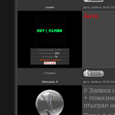
s1m0n
Дата: Суббота, 06.02.20
Анти
Сообщений: 2158
Репутация:
251
Награды:
74
Добавить в друзья
( Латвия )
Aleksandr_P
Дата: Суббота, 06.02.20
# Заявка 
+ пожизне
отыграл на