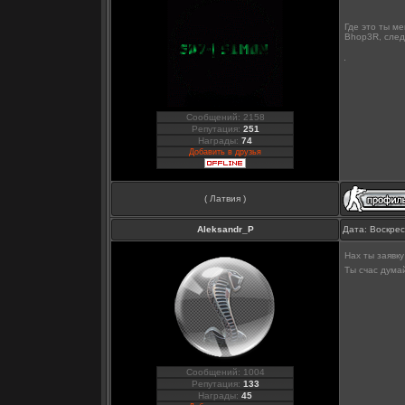
Где это ты м
Bhop3R, след
Сообщений: 2158
Репутация:
251
Награды:
74
Добавить в друзья
( Латвия )
Aleksandr_P
Дата: Воскрес
Нах ты заявк
Ты счас дума
Сообщений: 1004
Репутация:
133
Награды:
45