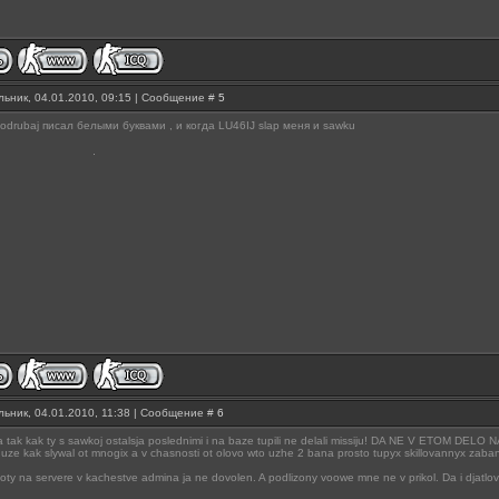
ьник, 04.01.2010, 09:15 | Сообщение #
5
odrubaj писал белыми буквами , и когда LU46IJ slap меня и sawku
ьник, 04.01.2010, 11:38 | Сообщение #
6
ja tak kak ty s sawkoj ostalsja poslednimi i na baze tupili ne delali missiju! DA NE V ETOM DELO 
 uze kak slywal ot mnogix a v chasnosti ot olovo wto uzhe 2 bana prosto tupyx skillovannyx zabani
boty na servere v kachestve admina ja ne dovolen. A podlizony voowe mne ne v prikol. Da i djatlov 