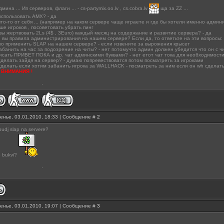
ина ... Ип серверов, флаги ... - cs-partymix.oo.lv , cs.cobra.lv
ща за ZZ ...
использовать АМХ? - да
то-то от себя ... (например на каком сервере чаще играете и где бы хотели именно админит
ше игроков , посоветовать убрать пинг
 вы жертвовать 2Ls (4$ , 3Euro) каждый месяц на содержание и развитие сервера? - да
и вы правила администрирования на нашем сервере? Если да, то ответьте на эти вопросы:
но применить SLAP на нашем сервере? - если извените за вырожения крысет
абанить на час за подозрение на читы? - нет потомучто админ должен убедится что он с ч
исать ПРИВЕТ ПОКА и др. чат админскими буквами? - нет етот чат тока для необходимост
сделать зайдя на сервер? - думаю попревествоватся потом посматреть за игроками
сделать если хотим забанить игрока за WALLHACK - посматреть за ним если он wh сделать
 ВНИМАНИЯ !
енье, 03.01.2010, 18:33 | Сообщение #
2
budj slap na servere?
e bukvi?
енье, 03.01.2010, 19:07 | Сообщение #
3