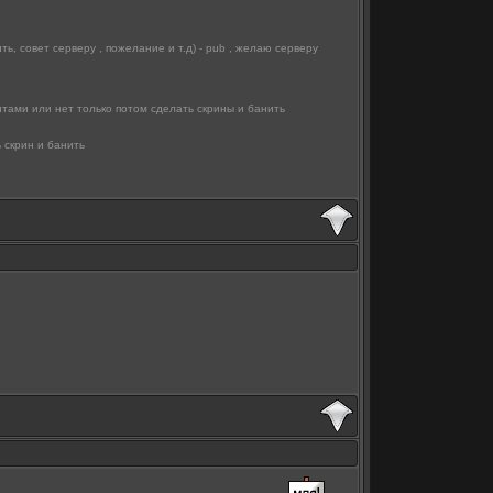
ь, совет серверу , пожелание и т.д) - pub , желаю серверу
итами или нет только потом сделать скрины и банить
и
 скрин и банить