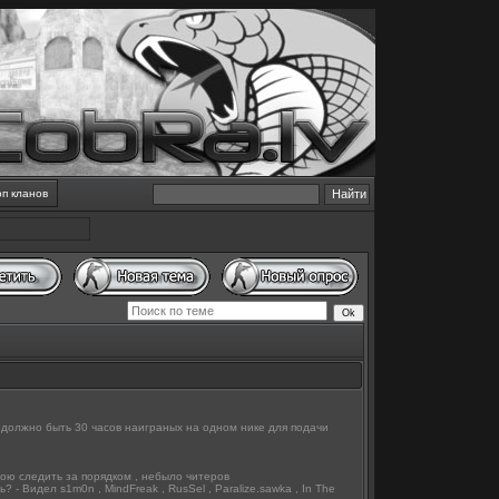
оп кланов
ум должно быть 30 часов наиграных на одном нике для подачи
тою следить за порядком , небыло читеров
- Видел s1m0n , MindFreak , RusSel , Paralize.sawka , In The