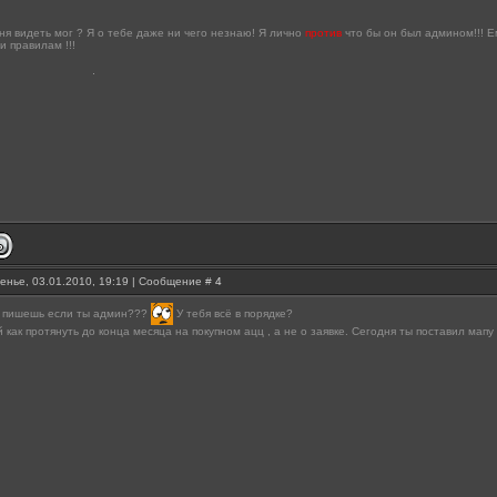
еня видеть мог ? Я о тебе даже ни чего незнаю! Я лично
против
что бы он был админом!!! Ем
и правилам !!!
енье, 03.01.2010, 19:19 | Сообщение #
4
у пишешь если ты админ???
У тебя всё в порядке?
й как протянуть до конца месяца на покупном ацц , а не о заявке. Сегодня ты поставил ма