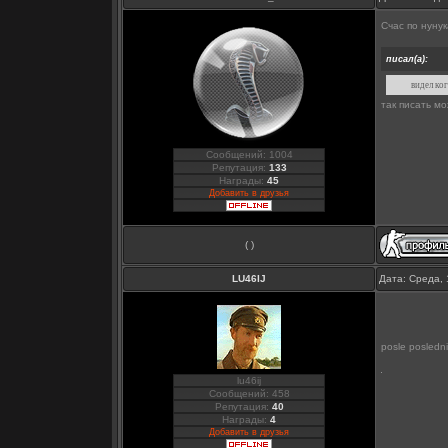
Счас по нунук
писал(а):
видел ко
так писать м
Сообщений: 1004
Репутация:
133
Награды:
45
Добавить в друзья
( )
LU46IJ
Дата: Среда, 
posle posledni
lu46ij
Сообщений: 458
Репутация:
40
Награды:
4
Добавить в друзья