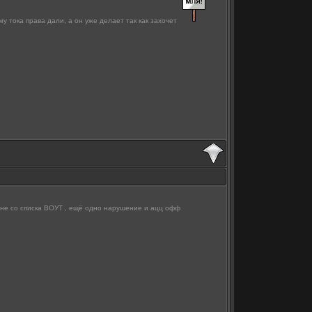
у тока права дали, а он уже делает так как захочет
пу не со списка ВОУТ , ещё одно нарушение и ацц офф