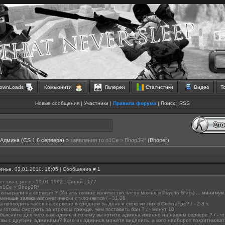
ownLoads
Комьюнити
Галереи
Статистики
Видео
Т
Новые сообщения
|
Участники
|
Правила форума
|
Поиск
|
RSS
 Aдмина (CS 1.6 сервера)
»
заявления то n1Ce > Bhop3R*
(Bhoper)
енье, 03.01.2010, 16:05 | Сообщение #
1
ет глаз, рост - 10.01.1992 , Синий , 172
- n1Ce > Bhop3R*
в отыграли на сервере ? (Узнать точное количество часов можно в Psycho Stats) ... миним
 меньше заявка автоматически отклоняется / - 31.08
ы проводить часов на сервере в среднем за день и скоко из них в Спектатре? / - 2-3 ч
ы готовы смотреть за игроком прежде, чем поставить бан ? / - минут 10
бьясните для чего вам админ и почему вы хотите админа именно на нашем сервере ? / - ч
вы с другими админами? Кого из админов можете виделить, а кого наоборот покритиковать? 