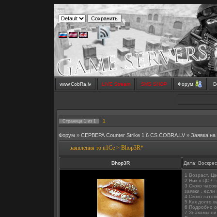
www.CobRa.lv
LIVE Stream
SMS SHOP
Форум
D
1
Страница
1
из
1
Форум
»
СЕРВЕРА Counter Strike 1.6 CS.COBRA.LV
»
Заявка на
заявления то n1Ce > Bhop3R*
Bhop3R
Дата: Воскрес
1 Возраст, Цв
2 Ник в ЦС / 
3 Скоко часо
заявки , если
4 Скоко готов
5 Как долго в
6 Подробно о
7 Знакомы ли 