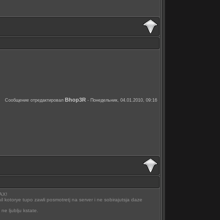
Bhop3R
Сообщение отредактировал
-
Понедельник, 04.01.2010, 09:16
NAX!
l kotorye tupo zawli posmotretj na server i ne sobirajutsja daze
ne ljublju kstate.