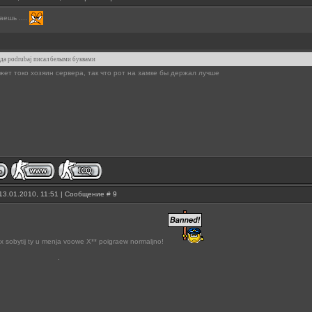
аешь ....
гда podrubaj писал белыми буквами
ожет токо хозяин сервера, так что рот на замке бы держал лучше
13.01.2010, 11:51 | Сообщение #
9
x sobytij ty u menja voowe X** poigraew normaljno!