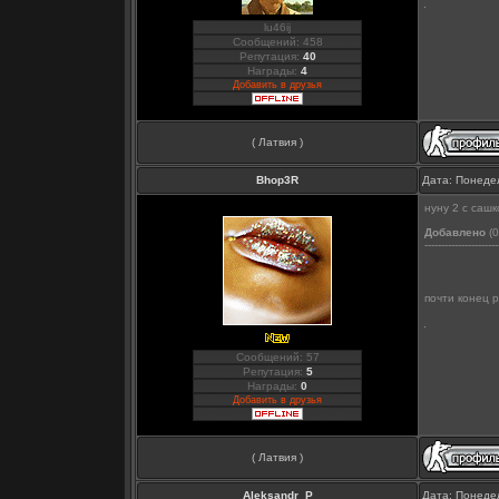
lu46ij
Сообщений: 458
Репутация:
40
Награды:
4
Добавить в друзья
( Латвия )
Bhop3R
Дата: Понедел
нуну 2 с сашк
Добавлено
(0
----------------------
почти конец 
Сообщений: 57
Репутация:
5
Награды:
0
Добавить в друзья
( Латвия )
Aleksandr_P
Дата: Понедел