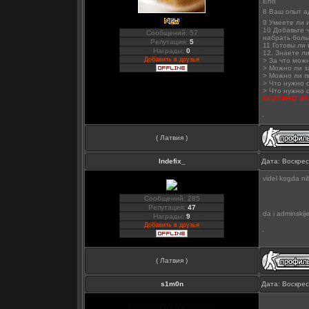
End
8 Ваш опыт адм
9 Умеете ли 
10 Добавьте ч
Сообщений: 57
набрать боль
Репутация:
5
11 Готовы ли
Награды:
0
12. Знаете л
Добавить в друзья
> За что мож
> Можно ли з
> Можно ли п
> Что нужно 
> Что нужно 
СПАСИБО ЗА
( Латвия )
Indefix_
Дата: Воскрес
videl kogda ni
Сообщений: 285
Репутация:
47
da i adminskij
Награды:
9
Добавить в друзья
( Латвия )
s1m0n
Дата: Воскрес