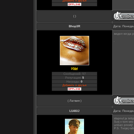
Добавить в друзья
( )
Bhop3R
Дата: Понедел
видел когда p
Сообщений: 57
Репутация:
5
Награды:
0
Добавить в друзья
( Латвия )
LU46IJ
Дата: Понедел
slapnul ja teb
Sutj v tom wto
unban prositj!
P.S. Tvojej ra