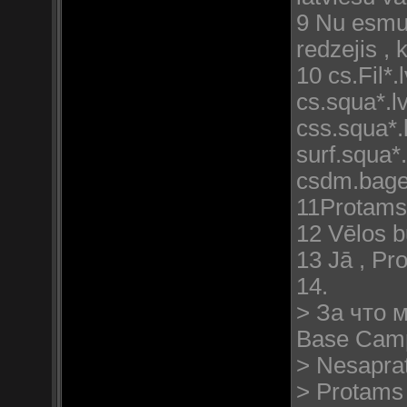
9 Nu esmu 
redzejis ,
10 cs.Fil*.
cs.squa*.l
css.squa*.
surf.squa*.
csdm.bage
11Protams
12 Vēlos b
13 Jā , Pr
14.
> За что 
Base Camp 
> Nesapratu
> Protams 