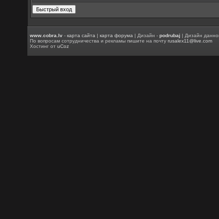
www.cobra.lv
-
карта сайта
|
карта форума
| Дизайн -
podrubaj
| Дизайн данно
По вопросам сотрудничества и рекламы пишите на почту
rusalex11@live.com
Хостинг от
uCoz