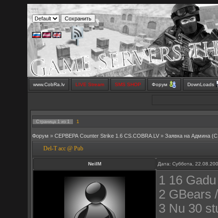
www.CobRa.lv
LIVE Stream
SMS SHOP
Форум
DownLoads
1
Страница
1
из
1
Форум
»
СЕРВЕРА Counter Strike 1.6 CS.COBRA.LV
»
Заявка на Aдмина (C
Del-T acc @ Pub
NeilM
Дата: Суббота, 22.08.20
1 16 Gadu ,
2 GBears /
3 Nu 30 stu