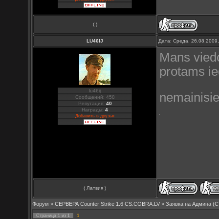
( )
LU46IJ
Дата: Среда, 26.08.2009
Mans viedo
protams ie
lu46ij
nemainisie
Сообщений: 458
Репутация:
40
Награды:
4
Добавить в друзья
( Латвия )
Форум
»
СЕРВЕРА Counter Strike 1.6 CS.COBRA.LV
»
Заявка на Aдмина (C
1
Страница
1
из
1