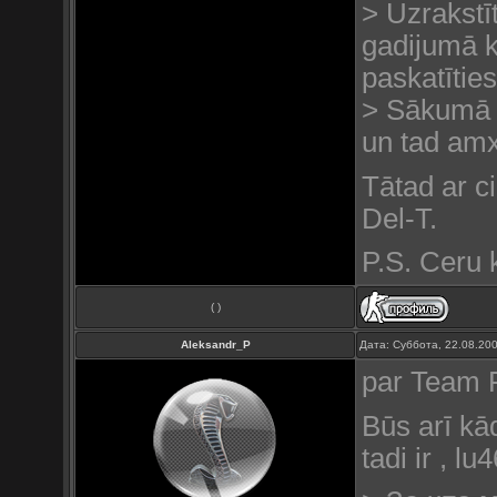
> Uzrakstī
gadijumā k
paskatīties
> Sākumā u
un tad amx
Tātad ar ci
Del-T.
P.S. Ceru k
( )
Aleksandr_P
Дата: Суббота, 22.08.20
par Team Fl
Būs arī kā
tadi ir , lu