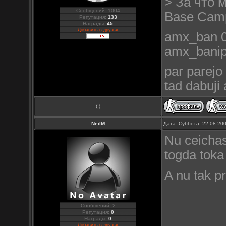
> За что 
Сообщений: 1004
Base Camp 
Репутация:
133
Награды:
45
Добавить в друзья
amx_ban 0
amx_bani
par parejo 
tad dabuji
( )
NeilM
Дата: Суббота, 22.08.20
Nu ceichas
togda toka 
A nu tak pr
Сообщений: 2
Репутация:
0
Награды:
0
Добавить в друзья