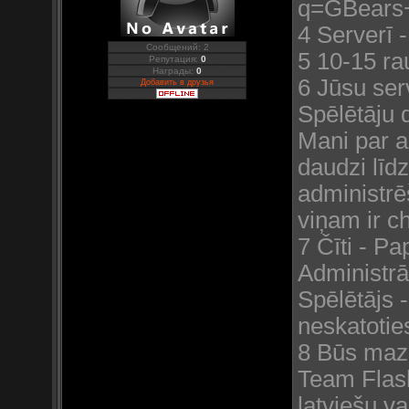
q=GBears
4 Serverī 
Сообщений: 2
5 10-15 r
Репутация:
0
Награды:
0
6 Jūsu ser
Добавить в друзья
Spēlētāju d
Mani par ad
daudzi līdz
administrē
viņam ir chi
7 Čīti - Pa
Administrāt
Spēlētājs 
neskatoties 
8 Būs mazā
Team Flash 
latviešu va