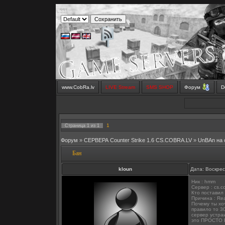
www.CobRa.lv
LIVE Stream
SMS SHOP
Форум
D
1
Страница
1
из
1
Форум
»
СЕРВЕРА Counter Strike 1.6 CS.COBRA.LV
»
UnBAn на
Бан
kloun
Дата: Воскрес
Ник : hmm
Сервер : cs.co
Кто поставил 
Причина : Reas
Почему ты хо
правило то 3
сервер устраи
это ПРОСТО PU