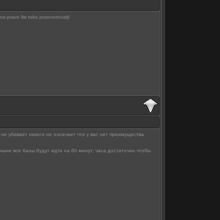
ew pravo liw toka posovetovatj!
 не убивает никого не означает что у вас нет преимущества
ныне все баны будут идти на 60 минут, часа достаточно чтобы