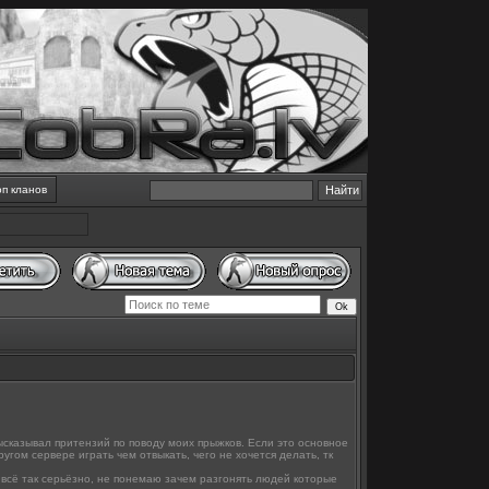
оп кланов
высказывал притензий по поводу моих прыжков. Если это основное
гом сервере играть чем отвыкать, чего не хочется делать, тк
и всё так серьёзно, не понемаю зачем разгонять людей которые