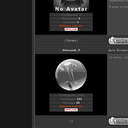
нармально иг
Я ваще то пла
Сообщений: 2
Репутация:
0
Награды:
0
Добавить в друзья
( Латвия )
Aleksandr_P
Дата: Воскрес
Ты читер , та
Сообщений: 1004
Репутация:
133
Награды:
45
Добавить в друзья
( )