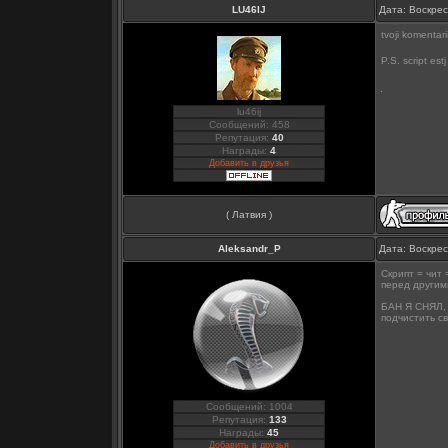
LU46IJ
Дата: Воскрес
tvoji komentar
P.S. script estj
lu46ij
Сообщений: 458
Репутация:
40
Награды:
4
Добавить в друзья
( Латвия )
Aleksandr_P
Дата: Воскрес
Скрипт = чит 
перед другим
БАН Я СНЯЛ, 
подчистить с
Сообщений: 1004
Репутация:
133
Награды:
45
Добавить в друзья