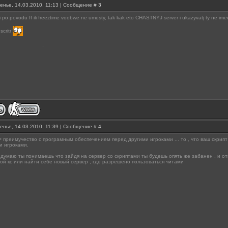
енье, 14.03.2010, 11:13 | Сообщение #
3
ii po povodu ff ili freeztime voobwe ne umesty, tak kak eto CHASTNYJ server i ukazyvatj ty ne ime
 scritr
енье, 14.03.2010, 11:39 | Сообщение #
4
= преимучество с програмным обеспечением перед другими игроками ... то , что ваш скрипт
и игроками.
думаю ты понимаешь что зайдя на сервер со скриптами ты будешь опять же забанен . и от
вой кс или найти себе новый сервер , где разрешено пользоваться читами