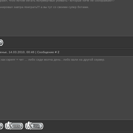
рают, чтоб потом бегать полумёртвых убивать? которые ничё не соображают?
нировал завтра поиграть!!! а вы тут со своими супер ботами.
енье, 14.03.2010, 00:46 | Сообщение #
2
к как скрипт = чит ... либо сиди молча день , либо вали на другой сервер.