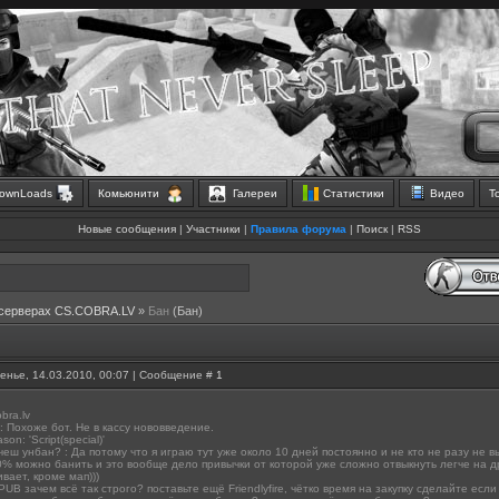
ownLoads
Комьюнити
Галереи
Статистики
Видео
Т
Новые сообщения
|
Участники
|
Правила форума
|
Поиск
|
RSS
 серверах CS.COBRA.LV
»
Бан
(Бан)
енье, 14.03.2010, 00:07 | Сообщение #
1
bra.lv
: Похоже бот. Не в кассу нововведение.
on: 'Script(special)'
чеш унбан? : Да потому что я играю тут уже около 10 дней постоянно и не кто не разу не 
0% можно банить и это вообще дело привычки от которой уже сложно отвыкнуть легче на дру
вает, кроме мап)))
B зачем всё так строго? поставьте ещё Friendlyfire, чётко время на закупку сделайте есл