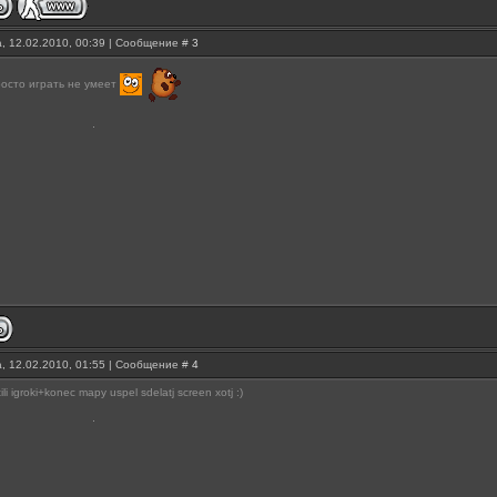
, 12.02.2010, 00:39 | Сообщение #
3
росто играть не умеет
, 12.02.2010, 01:55 | Сообщение #
4
li igroki+konec mapy uspel sdelatj screen xotj :)