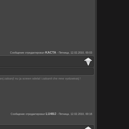
KACTA
Сообщение отредактировал
-
Пятница, 12.02.2010, 00:03
nj zabanj! nu ja screen sdelal i zabanil che mne vysluwivatj !
LU46IJ
Сообщение отредактировал
-
Пятница, 12.02.2010, 00:16