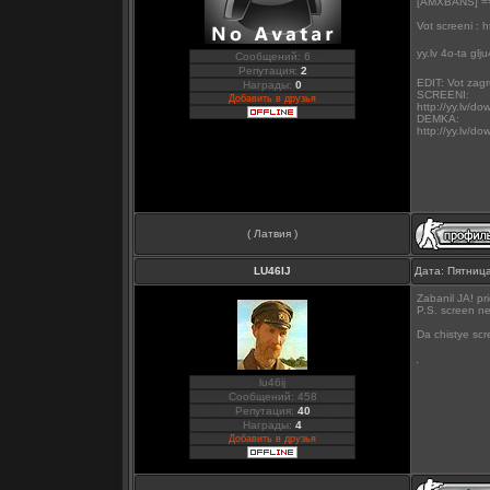
[AMXBANS] =
Vot screeni : 
yy.lv 4o-ta glju
Сообщений: 6
Репутация:
2
EDIT: Vot zagru
Награды:
0
SCREENI:
Добавить в друзья
http://yy.lv/
DEMKA:
http://yy.lv/
( Латвия )
LU46IJ
Дата: Пятница
Zabanil JA! pr
P.S. screen ne
Da chistye scr
lu46ij
Сообщений: 458
Репутация:
40
Награды:
4
Добавить в друзья