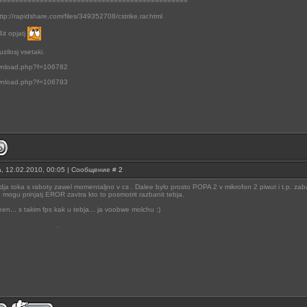
==============================================
http://rapidshare.com/files/349352708/cstrike.rar.html
4it opjatj
zilosj vsetaki.
download.php?f=106782
download.php?f=106783
, 12.02.2010, 00:05 | Сообщение #
2
idja toka s raboty zawel momentaljno v cs . Dalee bylo prosto POPA 2 v mikrofon 2 piwut i t.p. zaba
 mogu prinjatj EROR zavtra kto to posmotrit razbanit tebja.
een... s takim fps kak u tebja... ja voobwe molchu :)