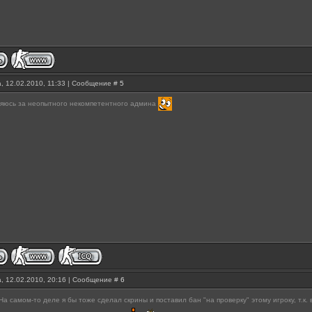
, 12.02.2010, 11:33 | Сообщение #
5
няюсь за неопытного некомпетентного админа
, 12.02.2010, 20:16 | Сообщение #
6
На самом-то деле я бы тоже сделал скрины и поставил бан "на проверку" этому игроку, т.к