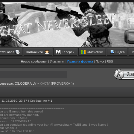
ownLoads
Комьюнити
Галереи
Статистики
Видео
Т
Новые сообщения
|
Участники
|
Правила форума
|
Поиск
|
RSS
 серверах CS.COBRA.LV
»
KACTA
(PROVERKA :))
, 11.02.2010, 23:37 | Сообщение #
1
====================================
 are Banned from this server!
u are permanently banned.
nned nick : KACTA
ason : ' PROVERKA '
u can complain regarding your ban @ www.cobra.lv ( WEB and Skype Name )
r SteamID : ' '
r IP : ' 89.254.130.90 '