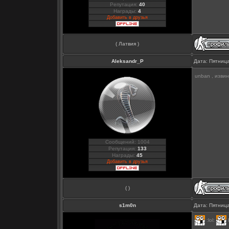
Репутация:
40
Награды:
4
Добавить в друзья
( Латвия )
Aleksandr_P
Дата: Пятница
unban , изви
Сообщений: 1004
Репутация:
133
Награды:
45
Добавить в друзья
( )
s1m0n
Дата: Пятница
:lol: