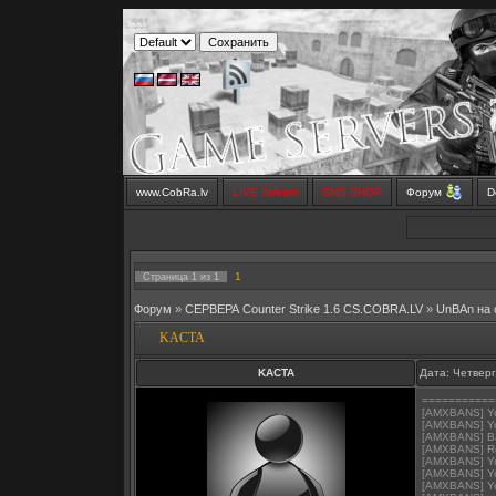
www.CobRa.lv
LIVE Stream
SMS SHOP
Форум
D
1
Страница
1
из
1
Форум
»
СЕРВЕРА Counter Strike 1.6 CS.COBRA.LV
»
UnBAn на
KACTA
KACTA
Дата: Четверг
===========
[AMXBANS] You
[AMXBANS] Yo
[AMXBANS] Ba
[AMXBANS] Re
[AMXBANS] Yo
[AMXBANS] You
[AMXBANS] You