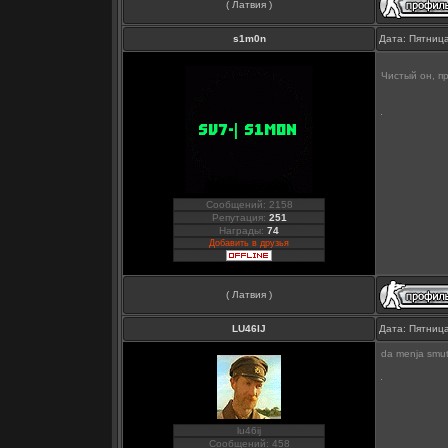
( Латвия )
s1m0n
Дата: Пятница
Чистый он, п
Сообщений: 2158
Репутация:
251
Награды:
74
Добавить в друзья
( Латвия )
LU46IJ
Дата: Пятница
da menja smuti
lu46ij
Сообщений: 458