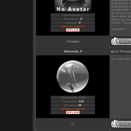
[AMXBANS] Len
[AMXBANS] Yo
[AMXBANS] You
[AMXBANS] =
4K @ bonecru5
Сообщений: 2
Monti killed 
Репутация:
0
Kicked by Con
Kicked : You 
Награды:
0
Добавить в друзья
Спосибо!!!
( Латвия )
Aleksandr_P
Дата: Пятница
спс, ацц снят
Сообщений: 1004
Репутация:
133
Награды:
45
Добавить в друзья
( )