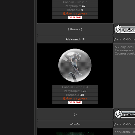
Сообщений: 285
Репутация:
47
Награды:
9
Добавить в друзья
( Латвия )
Aleksandr_P
Дата: Суббота
А и ещё если
Ты неадекват
Своими сообщ
Сообщений: 1004
Репутация:
133
Награды:
45
Добавить в друзья
( )
s1m0n
Дата: Суббота
serxiorms
, Э