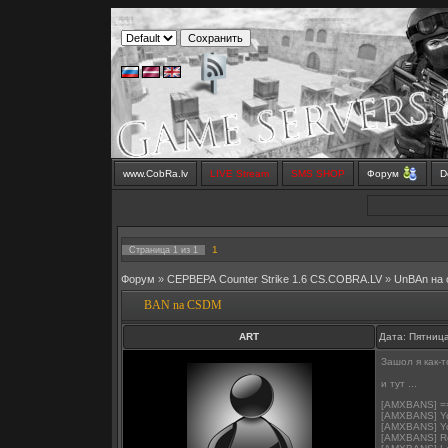
www.CobRa.lv
LIVE Stream
SMS SHOP
Форум
D
1
Страница
1
из
1
Форум
»
СЕРВЕРА Counter Strike 1.6 CS.COBRA.LV
»
UnBAn на
BAN na CSDM
ART
Дата: Пятница
Зашол я как-
и тут ...
[AMXBANS] =
[AMXBANS] You
[AMXBANS] Yo
[AMXBANS] Re