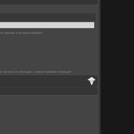
те сколько я читеров поймал!
е на часа 3 и больше, с ником такаяже ситуация