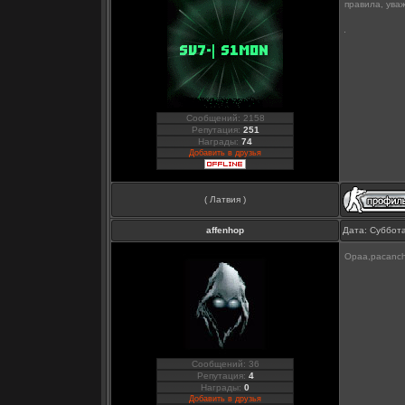
правила, ува
Сообщений: 2158
Репутация:
251
Награды:
74
Добавить в друзья
( Латвия )
affenhop
Дата: Суббота
Opaa,pacanchik
Сообщений: 36
Репутация:
4
Награды:
0
Добавить в друзья