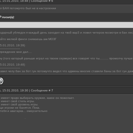
, 15.01.2010, 18:48 | Сообщение #
6
ил БАН потомучто был не в настроении
P
писал(а):
одарный ублюдок я каждый день заходил на твой вар3 и ловил читеров посмотри в бан лис
който мелкой финги снимаешь акк МОЗГ
5.01.2010, 19:39)
-----------------------
преждение мне дал....
чу (того каторый раньше играл на твоем сервере) все говорят что ты.......... промолчу лучше
5.01.2010, 19:48)
-----------------------
тавил челу бан за бот гун потомучто видел что админы многие ставили баны за бот гун даж
, 15.01.2010, 19:30 | Сообщение #
7
 имеет право выбирать оружие, какое он пожелает.
 имеет свой стиль игры.
 имеет свой уровень игры.
щи игроки не банятся. Пока.
у тебя и аватарка... омерзительно