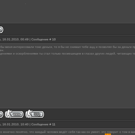
, 16.01.2010, 00:49 | Сообщение #
10
 бы меня интересовали токо деньги, то я бы не снимал тебе ацц и позволял бы за деньги 
ен.
ениями и оскорблениями ты стал только посмешищем в глазах других людей, читающих тв
, 16.01.2010, 10:40 | Сообщение #
11
то конечно понятно, что каждый человек ведёт себя так как он умеет, это говорит о том в к