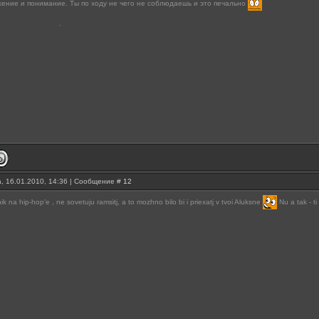
жение и понимание. Ты по ходу не чего не соблюдаешь и это печально
, 16.01.2010, 14:36 | Сообщение #
12
 na hip-hop'e , ne sovetuju ramsitj, a to mozhno bilo bi i priexatj v tvoi Aluksne
Nu a tak - ti