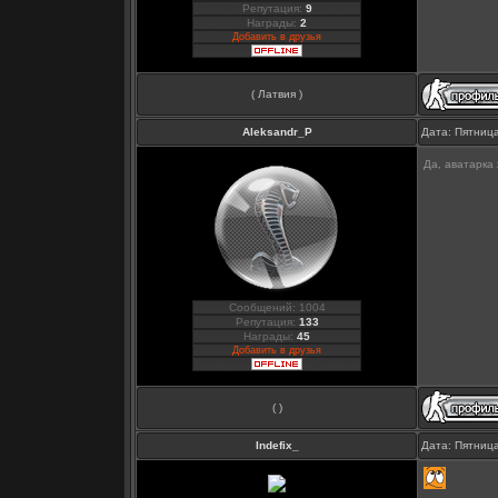
Репутация:
9
Награды:
2
Добавить в друзья
( Латвия )
Aleksandr_P
Дата: Пятница
Да, аватарка
Сообщений: 1004
Репутация:
133
Награды:
45
Добавить в друзья
( )
Indefix_
Дата: Пятница