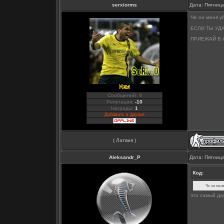
serxiorms
Дата: Пятница
Че он меня у
ЕСЛИ ТЫ УД
ПРИЕЖАЙ В 
Сообщений: 9
Репутация:
-10
Награды:
1
Добавить в друзья
( Латвия )
Aleksandr_P
Дата: Пятница
Код:
Че он мен
это самый да