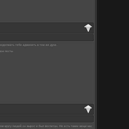
продолжать тебе админить в том же духе.
ои посты.
аком кругу людей он вырос и был воспитан. Но есть такие вещи как