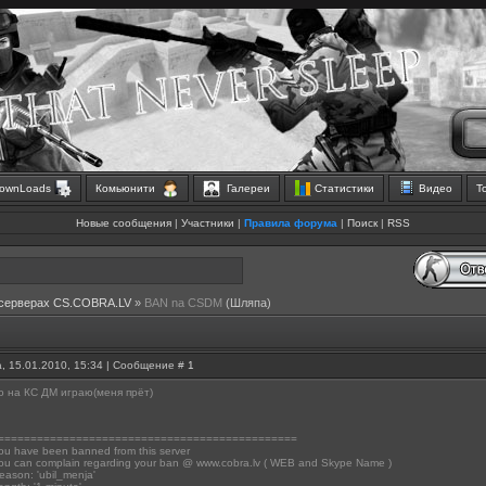
ownLoads
Комьюнити
Галереи
Статистики
Видео
Т
Новые сообщения
|
Участники
|
Правила форума
|
Поиск
|
RSS
 серверах CS.COBRA.LV
»
BAN na CSDM
(Шляпа)
, 15.01.2010, 15:34 | Сообщение #
1
то на КС ДМ играю(меня прёт)
==============================================
 have been banned from this server
u can complain regarding your ban @ www.cobra.lv ( WEB and Skype Name )
ason: 'ubil_menja'