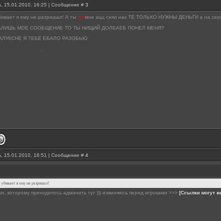
, 15.01.2010, 16:25 | Сообщение #
3
бивает я ему не разришал! А ты
***
мне ацц снял нах ТЕ ТОЛЬКО НУЖНЫ ДЕНЬГИ а на серве
АЛИШЬ МОЕ СООБЩЕНИЕ ТО ТЫ НИЩИЙ ДОЛБАЕБ ПОНЕЛ МЕНЯ?
АЛУКСНЕ Я ТЕБЕ ЕБАЛО РАЗОБЬЮ
, 15.01.2010, 16:51 | Сообщение #
4
я убивает я ему не разришал!
ун, которому приходилось админить тут ))) извиняюсь перед игроками >>>
[Ссылки могут в