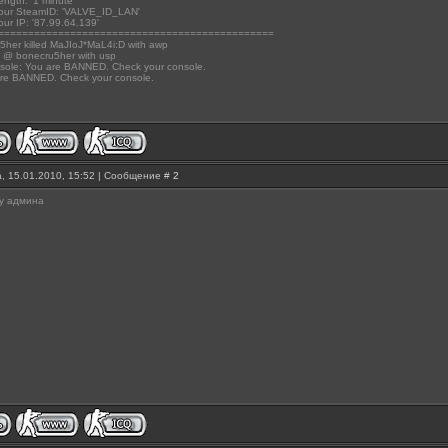
gth: '1 minute'
ur SteamID: 'VALVE_ID_LAN'
r IP: '87.99.64.139'
==============================================
her killed MaJIoJ*MaL4i:D with awp
4K @ bonecru5her with usp
sole: You are BANNED. Check your console.
are BANNED. Check your console.
, 15.01.2010, 15:52 | Сообщение #
2
 у админа