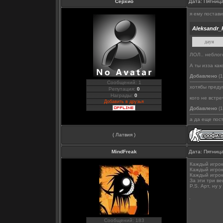
Серхио
Дата: Пятница
я ему постав
Aleksandr_
даун
ЛОЛ.. неблог
А ты изза ка
Добавлено
(1
----------------------
Сообщений: 1
хотябы преду
Репутация:
0
Награды:
0
кого не встре
Добавить в друзья
Добавлено
(1
----------------------
а да еще пос
( Латвия )
MindFreak
Дата: Пятница
Каждый игрок
Каждый игрок
Каждый игрок
За эти три ве
P.S. Арт, ну 
Сообщений: 183