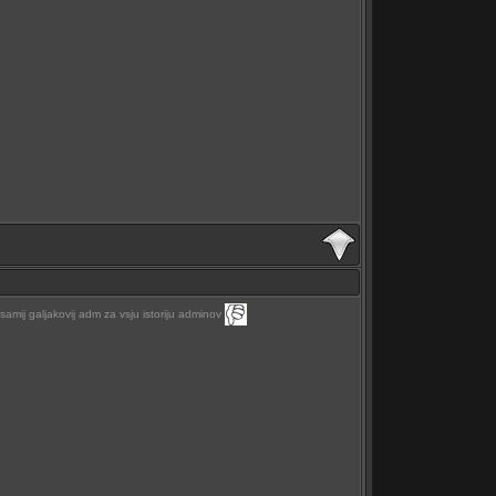
 samij galjakovij adm za vsju istoriju adminov