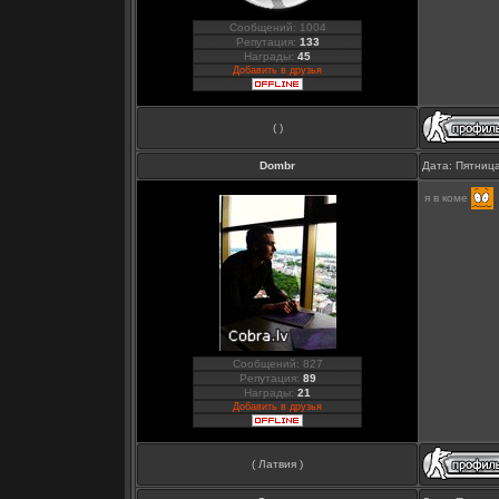
Сообщений: 1004
Репутация:
133
Награды:
45
Добавить в друзья
( )
Dombr
Дата: Пятница
я в коме
Сообщений: 827
Репутация:
89
Награды:
21
Добавить в друзья
( Латвия )