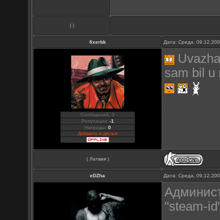
( )
fixerbk
Дата: Среда, 09.12.20
Uvazhae
sam bil u
Сообщений: 3
Репутация:
-1
Награды:
0
Добавить в друзья
( Латвия )
eDZha
Дата: Среда, 09.12.20
Админист
"steam-id