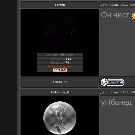
s1m0n
Дата: Среда, 09.12.20
Он чист
Сообщений: 2158
Репутация:
251
Награды:
74
Добавить в друзья
( Латвия )
Aleksandr_P
Дата: Среда, 09.12.20
уНбанед