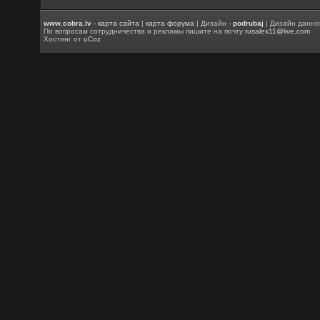
www.cobra.lv
-
карта сайта
|
карта форума
| Дизайн -
podrubaj
| Дизайн данно
По вопросам сотрудничества и рекламы пишите на почту
rusalex11@live.com
Хостинг от
uCoz