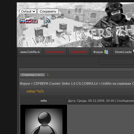
www.CobRa.lv
LIVE Stream
SMS SHOP
Форум
DownLoads
1
Страница
1
из
1
Форум
»
СЕРВЕРА Counter Strike 1.6 CS.COBRA.LV
»
UnBAn на серверах 
unban *m5s
m5s
Дата: Среда, 09.12.2009, 20:46 | Сообщени