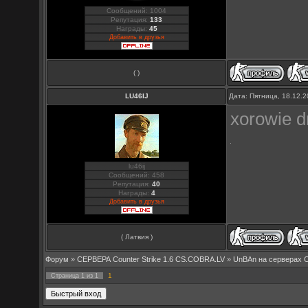
Сообщений: 1004
Репутация:
133
Награды:
45
Добавить в друзья
( )
LU46IJ
Дата: Пятница, 18.12.
xorowie d
lu46ij
Сообщений: 458
Репутация:
40
Награды:
4
Добавить в друзья
( Латвия )
Форум
»
СЕРВЕРА Counter Strike 1.6 CS.COBRA.LV
»
UnBAn на серверах 
1
Страница
1
из
1