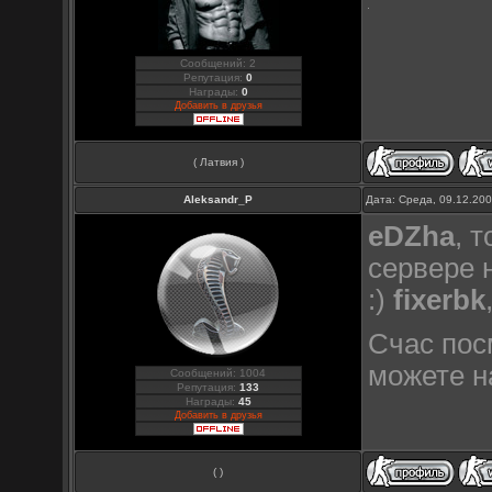
Сообщений: 2
Репутация:
0
Награды:
0
Добавить в друзья
( Латвия )
Aleksandr_P
Дата: Среда, 09.12.20
eDZha
, 
сервере 
:)
fixerbk
Счас посм
можете н
Сообщений: 1004
Репутация:
133
Награды:
45
Добавить в друзья
( )