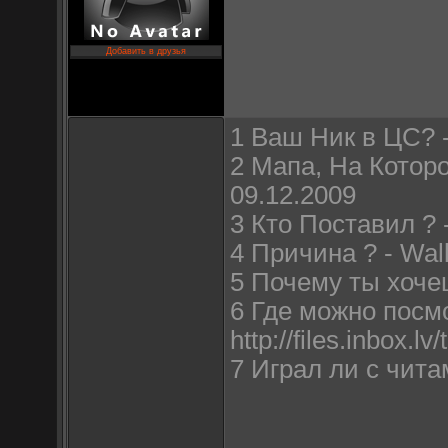
Добавить в друзья
1 Ваш Ник в ЦС? 
2 Мапа, На Которо
09.12.2009
3 Кто Поставил ? 
4 Причина ? - Wal
5 Почему ты хочеш 
6 Где можно посм
http://files.inbox
7 Играл ли с читами