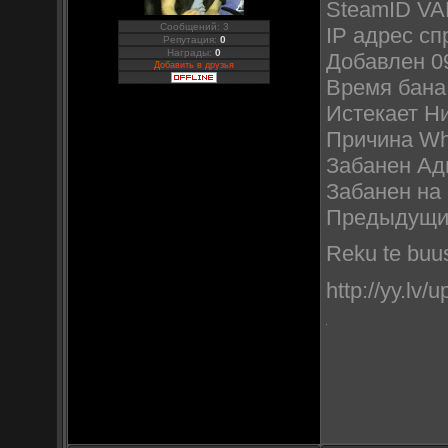
SteamID V
Сообщений: 3
IP адрес сп
Репутация:
0
Награды:
0
Добавлен 09
Добавить в друзья
Время бана
Истекает Ни
Причина Wh,
Забанен Адм
Забанен на
Предыдущи
Reku te buus
http://yy.l