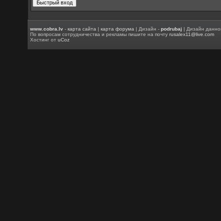
www.cobra.lv
-
карта сайта
|
карта форума
| Дизайн -
podrubaj
| Дизайн данно
По вопросам сотрудничества и рекламы пишите на почту
rusalex11@live.com
Хостинг от
uCoz