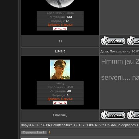
Сообщений: 1004
Репутация:
133
Награды:
45
Добавить в друзья
( )
LU46IJ
Дата: Понедельник, 20.0
Hmmm jau 2ro
serverii....
lu46ij
Сообщений: 458
Репутация:
40
Награды:
4
Добавить в друзья
( Латвия )
Форум
»
СЕРВЕРА Counter Strike 1.6 CS.COBRA.LV
»
UnBAn на серверах 
1
Страница
1
из
1