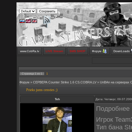
www.CobRa.lv
LIVE Stream
SMS SHOP
Форум
DownLoads
1
Страница
1
из
1
Форум
»
СЕРВЕРА Counter Strike 1.6 CS.COBRA.LV
»
UnBAn на серверах 
Prieks jums censties ;)
Teh
Дата: Четверг, 09.07.20
Подробнее
Игрок Team3
Тип бана St