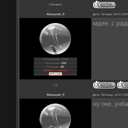
( Латвия )
Aleksandr_P
Дата: Четверг, 09.07.20
мдее. с ра
Сообщений: 1004
Репутация:
133
Награды:
45
Добавить в друзья
( )
Aleksandr_P
Дата: Пятница, 10.07.20
ну оке, унба