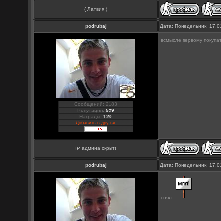
( Латвия )
podrubaj
Дата: Понедельник, 17.0
всмысле первому покупат
Сообщений: 2183
Репутация:
539
Награды:
120
Добавить в друзья
IP админа скрыт!
podrubaj
Дата: Понедельник, 17.0
снял