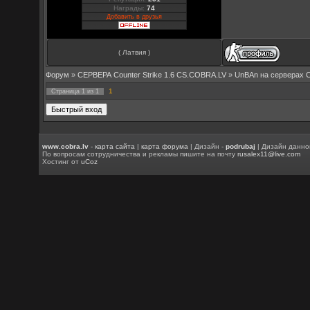
Награды:
74
Добавить в друзья
( Латвия )
Форум
»
СЕРВЕРА Counter Strike 1.6 CS.COBRA.LV
»
UnBAn на серверах 
1
Страница
1
из
1
www.cobra.lv
-
карта сайта
|
карта форума
| Дизайн -
podrubaj
| Дизайн данно
По вопросам сотрудничества и рекламы пишите на почту
rusalex11@live.com
Хостинг от
uCoz