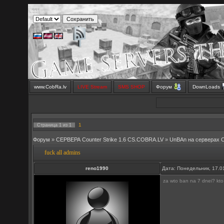
www.CobRa.lv
LIVE Stream
SMS SHOP
Форум
DownLoads
1
Страница
1
из
1
Форум
»
СЕРВЕРА Counter Strike 1.6 CS.COBRA.LV
»
UnBAn на серверах 
fuck all admins
reno1990
Дата: Понедельник, 17.0
za wto ban na 7 dnei? kto 