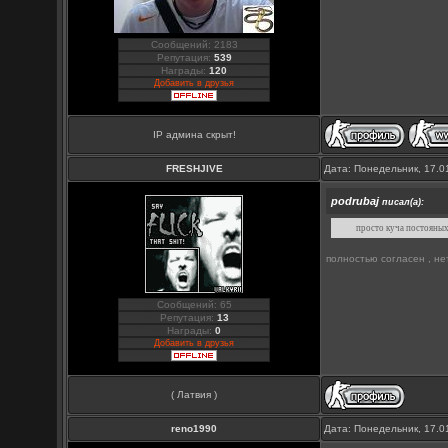
Сообщений: 2183
Репутация:
539
Награды:
120
Добавить в друзья
IP админа скрыт!
FRESHJIVE
Дата: Понедельник, 17.0
podrubaj
писал(а):
просто куча постояных
полностью согласен , не
Сообщений: 65
Репутация:
13
Награды:
0
Добавить в друзья
( Латвия )
reno1990
Дата: Понедельник, 17.0