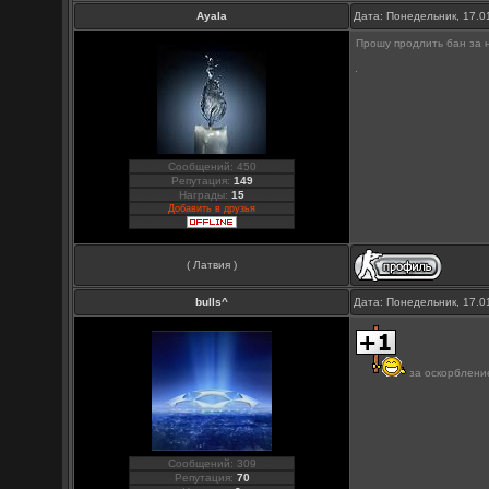
Ayala
Дата: Понедельник, 17.0
Прошу продлить бан за 
Сообщений: 450
Репутация:
149
Награды:
15
Добавить в друзья
( Латвия )
bulls^
Дата: Понедельник, 17.0
за оскорбление
Сообщений: 309
Репутация:
70