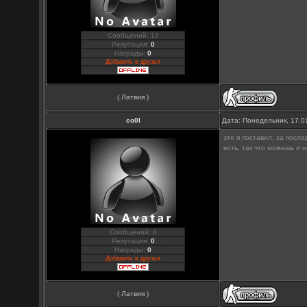
Сообщений: 17
Репутация:
0
Награды:
0
Добавить в друзья
( Латвия )
co0l
Дата: Понедельник, 17.0
это я поставил, за посл
есть, так что можешь и 
Сообщений: 8
Репутация:
0
Награды:
0
Добавить в друзья
( Латвия )