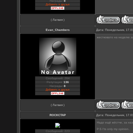
Награды:
8
Добавить в друзья
( Латвия )
Evan_Chambers
Дата: Понедельник, 17.0
жестковато на неделю за
Сообщений: 264
Репутация:
136
Награды:
8
Добавить в друзья
( Латвия )
ROCKCTAP
Дата: Понедельник, 17.0
Надо ещё жёстче, за наз
P.S I'ts only my opinion..
Сообщений: 223