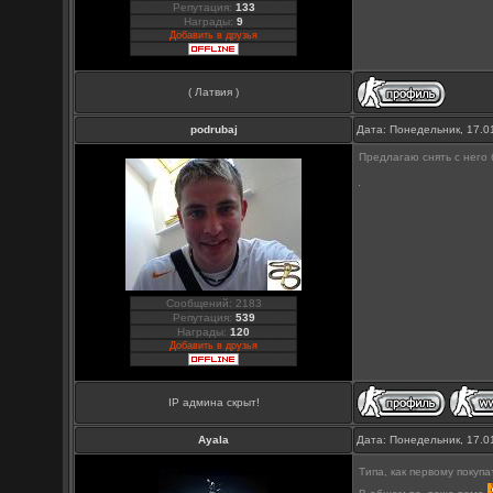
Репутация:
133
Награды:
9
Добавить в друзья
( Латвия )
podrubaj
Дата: Понедельник, 17.0
Предлагаю снять с него б
Сообщений: 2183
Репутация:
539
Награды:
120
Добавить в друзья
IP админа скрыт!
Ayala
Дата: Понедельник, 17.0
Типа, как первому поку