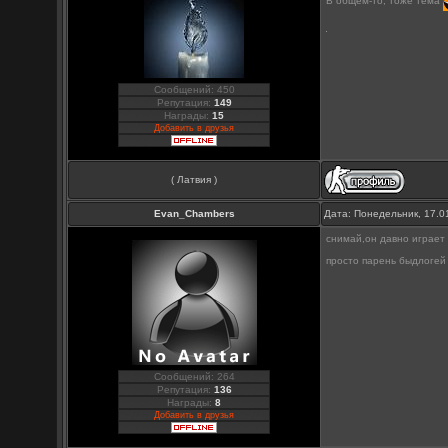
В общем-то, тоже тема
Сообщений: 450
Репутация:
149
Награды:
15
Добавить в друзья
( Латвия )
Evan_Chambers
Дата: Понедельник, 17.0
снимай,он давно играет 
просто парень быдлогей
Сообщений: 264
Репутация:
136
Награды:
8
Добавить в друзья