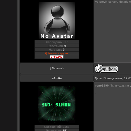
vo pervih serveru delatje
Сообщений: 17
Репутация:
0
Награды:
0
Добавить в друзья
( Латвия )
s1m0n
Дата: Понедельник, 17.0
reno1990
, Ты писать не
Сообщений: 2158
Репутация:
251