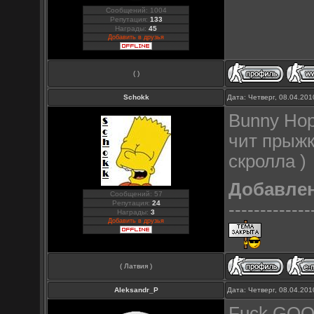
Сообщений: 1004
Репутация:
133
Награды:
45
Добавить в друзья
( )
Schokk
Дата: Четверг, 08.04.20
Bunny Hop
чит прыжк
скролла )
Добавле
Сообщений: 57
Репутация:
24
-------------
Награды:
3
Добавить в друзья
( Латвия )
Aleksandr_P
Дата: Четверг, 08.04.20
Fuck GO