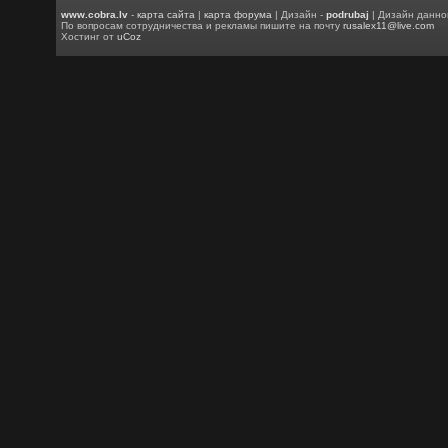
www.cobra.lv
-
карта сайта
|
карта форума
| Дизайн -
podrubaj
| Дизайн данно
По вопросам сотрудничества и рекламы пишите на почту
rusalex11@live.com
Хостинг от
uCoz