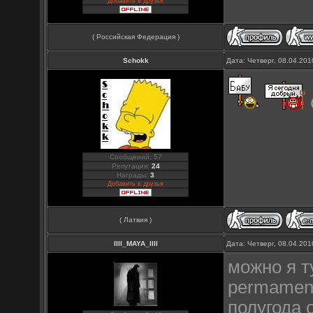
Добавить в друзья
( Российская Федерация )
Schokk
Дата: Четверг, 08.04.20
Сообщений: 57
Репутация:
24
Награды:
3
Добавить в друзья
( Латвия )
llll_MAYA_llll
Дата: Четверг, 08.04.20
можно я т
permament
полугода 