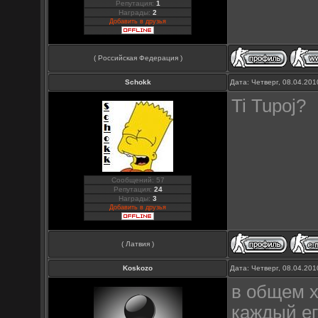
Репутация:
1
Награды:
2
Добавить в друзья
( Российская Федерация )
Schokk
Дата: Четверг, 08.04.20
Ti Tupoj?
Сообщений: 57
Репутация:
24
Награды:
3
Добавить в друзья
( Латвия )
Koskozo
Дата: Четверг, 08.04.20
в общем х
каждый ег