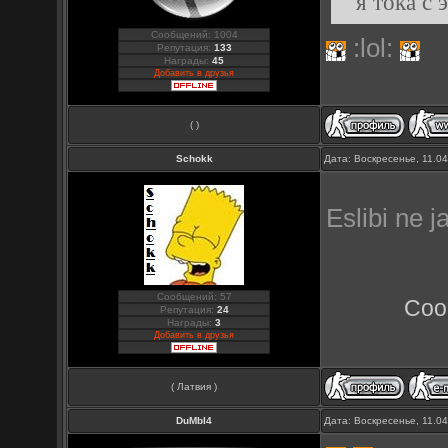
я тока с 
Сообщений: 1004
:lol:
Репутация:
133
Награды:
45
Добавить в друзья
( )
Schokk
Дата: Воскресенье, 11.0
Eslibi ne j
Сообщений: 57
Соо
Репутация:
24
Награды:
3
Добавить в друзья
( Латвия )
DuMbI4
Дата: Воскресенье, 11.0