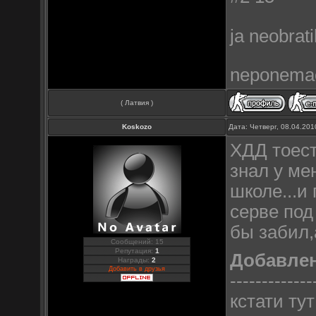
ja neobrati
neponem
( Латвия )
Koskozo
Дата: Четверг, 08.04.20
ХДД тоест
знал у ме
школе...и
серве под
бы забил,
Сообщений: 15
Репутация:
1
Добавле
Награды:
2
Добавить в друзья
-------------
кстати ту