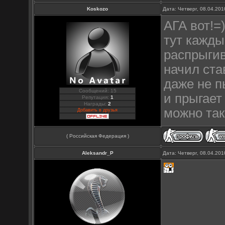
Koskozo
Дата: Четверг, 08.04.20
АГА вот!=
тут кажды
распрыгив
начил ста
даже не п
Сообщений: 15
и прыгает
Репутация:
1
Награды:
2
можно так
Добавить в друзья
( Российская Федерация )
Aleksandr_P
Дата: Четверг, 08.04.20