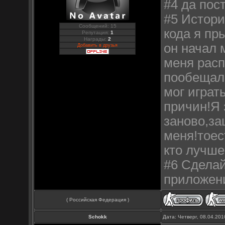
#4 да пос
#5 Истори
Сообщений: 15
кода я пр
Репутация:
1
Награды:
2
он начал 
Добавить в друзья
меня расп
пообещал 
мог играт
причин!Я 
заново,за
меня!тоес
кто лучше
#6 Сделай
приложен
( Российская Федерация )
Schokk
Дата: Четверг, 08.04.20