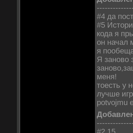
-------------
#4 да пос
#5 Истори
кода я пр
он начал 
я пообеща
Я заново 
заново,за
меня!
тоесть у 
лучше игр
potvojmu 
Добавле
-------------
#2 15