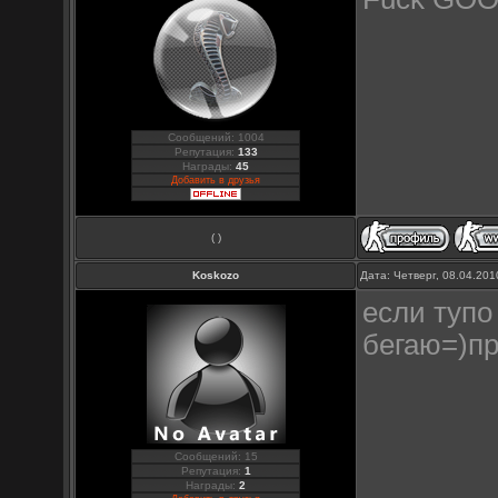
Сообщений: 1004
Репутация:
133
Награды:
45
Добавить в друзья
( )
Koskozo
Дата: Четверг, 08.04.20
если тупо
бегаю=)п
Сообщений: 15
Репутация:
1
Награды:
2