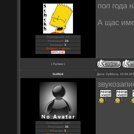
пол года н
А щас им
Сообщений: 57
Репутация:
24
Награды:
3
Добавить в друзья
( Латвия )
DuMbI4
Дата: Суббота, 10.04.20
звукозап
Сообщений: 640
Репутация:
36
Награды:
1