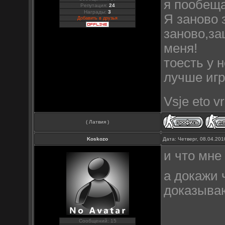
я пообеща
Репутация:
24
Награды:
3
Я заново 
Добавить в друзья
заново,за
меня!
тоесть у 
лучше игр
Vsje eto v
( Латвия )
Koskozo
Дата: Четверг, 08.04.20
и что мне
а докажи 
доказыва
Сообщений: 15