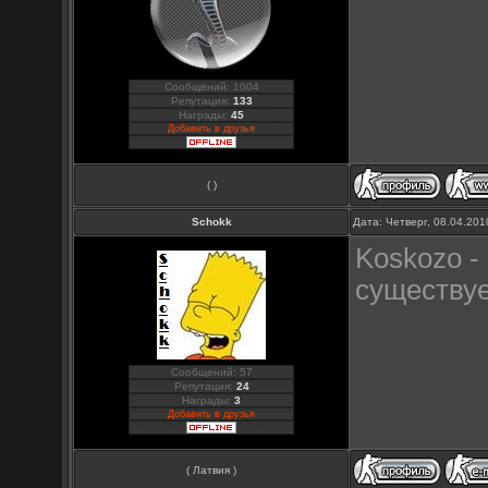
Сообщений: 1004
Репутация:
133
Награды:
45
Добавить в друзья
( )
Schokk
Дата: Четверг, 08.04.20
Koskozo -
существуе
Сообщений: 57
Репутация:
24
Награды:
3
Добавить в друзья
( Латвия )