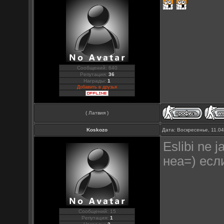
Сообщений: 640
Репутация:
36
Награды:
1
Добавить в друзья
( Латвия )
Koskozo
Дата: Воскресенье, 11.0
Eslibi ne j
неа=) есл
Сообщений: 15
Репутация:
1