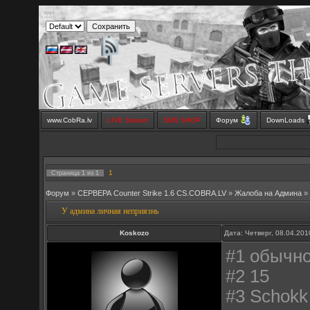
www.CobRa.lv
LIVE Stream
SMS SHOP
Форум
DownLoads
1
Страница
1
из
1
Форум
»
СЕРВЕРА Counter Strike 1.6 CS.COBRA.LV
»
Жалоба на Админа
»
У админа личная неприязнь
Koskozo
Дата: Четверг, 08.04.20
#1 обычно
#2 15
#3 Schokk