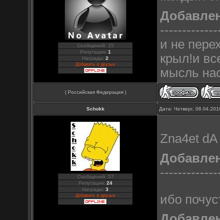
Добавле
-------------
и не пере
Сообщений: 15
Репутация:
1
крыл!и вс
Награды:
2
Добавить в друзья
мысль нас
( Российская Федерация )
Schokk
Дата: Четверг, 08.04.20
Zna4et d
Добавле
-------------
Сообщений: 57
Репутация:
24
Награды:
3
ибо почус
Добавить в друзья
Добавле