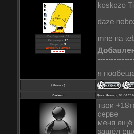
koskozo Ti
daze neboz
mne na tebj
Сообщений: 57
Репутация:
24
Награды:
3
Добавле
Добавить в друзья
-------------
я пообеща
( Латвия )
Koskozo
Дата: Четверг, 08.04.20
твои +18т
серве
меня ещё 
зашёл ещё