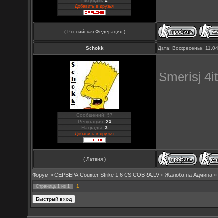
Награды:
2
Добавить в друзья
( Российская Федерация )
Schokk
Дата: Воскресенье, 11.0
Smerisj 4i
Сообщений: 57
Репутация:
24
Награды:
3
Добавить в друзья
( Латвия )
Форум
»
СЕРВЕРА Counter Strike 1.6 CS.COBRA.LV
»
Жалоба на Админа
»
1
Страница
1
из
1