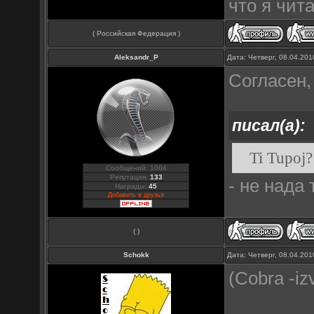
что я чит
( Российская Федерация )
Aleksandr_P
Дата: Четверг, 08.04.20
Согласен,
писал(а):
Ti Tupoj?
Сообщений: 1004
Репутация:
133
- не нада
Награды:
45
Добавить в друзья
( )
Schokk
Дата: Четверг, 08.04.20
(Cobra -iz