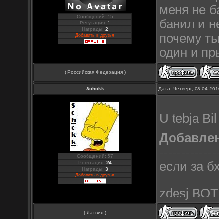
меня не б
Сообщений: 15
банил и н
Репутация:
1
Награды:
2
почему ты
Добавить в друзья
один и пр
( Российская Федерация )
Schokk
Дата: Четверг, 08.04.20
U tebja B
Добавле
-------------
Сообщений: 57
если за б
Репутация:
24
Награды:
3
Добавить в друзья
zdesj BO
( Латвия )