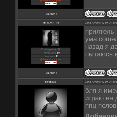
Добавить в друзья
( Латвия )
llll_MAYA_llll
Дата: Суббота, 10.04.20
приятель,
ума сошел
назад я да
Сообщений: 49
пытаюсь в
Репутация:
15
Награды:
2
Добавить в друзья
( Латвия )
Koskozo
Дата: Суббота, 10.04.20
бля я име
играю на 
ппц полов
Добавле