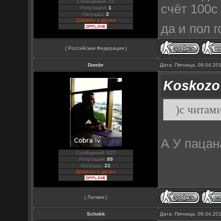
Сообщений: 15
счёт 100с
Репутация:
1
Награды:
2
Добавить в друзья
да и пол 
( Российская Федерация )
Dombr
Дата: Пятница, 09.04.20
Koskozo
)с читами
А У пацан
Сообщений: 827
Репутация:
89
Награды:
21
Добавить в друзья
( Латвия )
Schokk
Дата: Пятница, 09.04.20