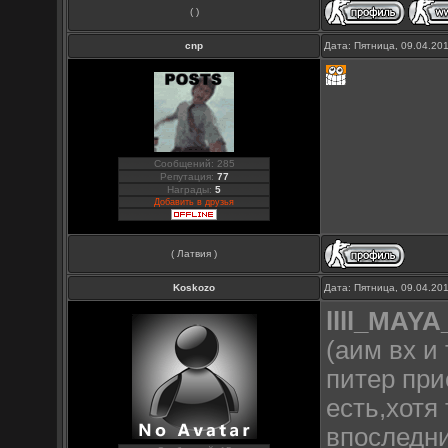
( )
cnp
Дата: Пятница, 09.04.20
Сообщений: 285
Репутация:
77
Награды:
5
Добавить в друзья
( Латвия )
Koskozo
Дата: Пятница, 09.04.20
llll_MAYA_
(аим вх и 
питер при
есть,хотя
впоследни