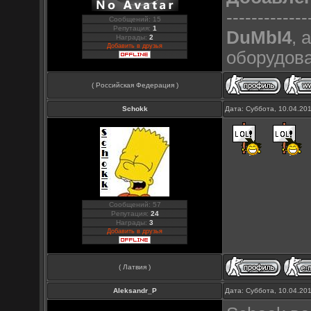
-------------
Сообщений: 15
Репутация:
1
DuMbI4
, 
Награды:
2
Добавить в друзья
оборудова
( Российская Федерация )
Schokk
Дата: Суббота, 10.04.20
Сообщений: 57
Репутация:
24
Награды:
3
Добавить в друзья
( Латвия )
Aleksandr_P
Дата: Суббота, 10.04.20