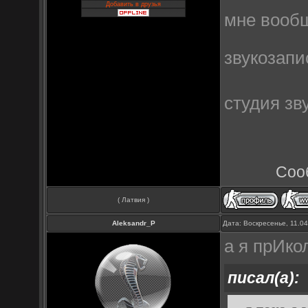
Добавить в друзья
мне вообщ
звукозап
студия зв
Соо
( Латвия )
Aleksandr_P
Дата: Воскресенье, 11.0
а я прИко
писал(а):