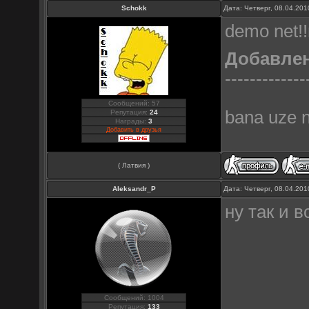
Schokk
Дата: Четверг, 08.04.20
demo net!
Добавле
-------------
Сообщений: 57
bana uze n
Репутация:
24
Награды:
3
Добавить в друзья
( Латвия )
Aleksandr_P
Дата: Четверг, 08.04.20
ну так и 
Сообщений: 1004
Репутация:
133