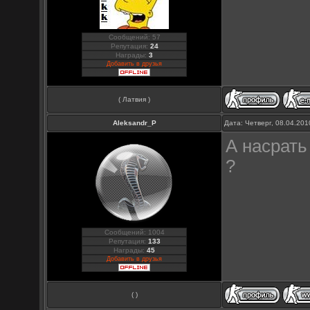
Сообщений: 57
Репутация:
24
Награды:
3
Добавить в друзья
( Латвия )
Aleksandr_P
Дата: Четверг, 08.04.20
А насрать
?
Сообщений: 1004
Репутация:
133
Награды:
45
Добавить в друзья
( )