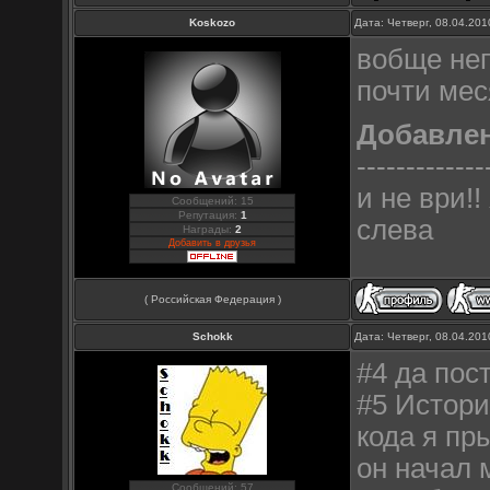
Koskozo
Дата: Четверг, 08.04.20
вобще неп
почти ме
Добавле
-------------
и не ври!
Сообщений: 15
Репутация:
1
слева
Награды:
2
Добавить в друзья
( Российская Федерация )
Schokk
Дата: Четверг, 08.04.20
#4 да пос
#5 Истори
кода я пр
он начал 
Сообщений: 57