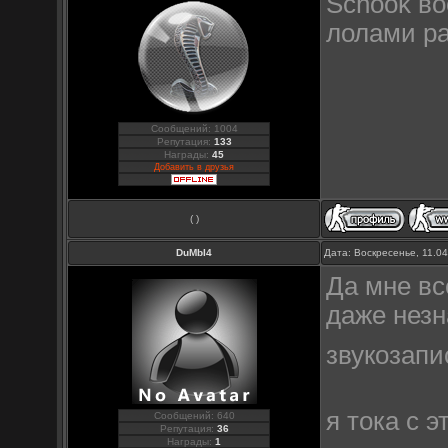
Schook во
лолами ра
Сообщений: 1004
Репутация:
133
Награды:
45
Добавить в друзья
( )
DuMbI4
Дата: Воскресенье, 11.0
Да мне вс
даже незн
звукозап
я тока с э
Сообщений: 640
Репутация:
36
Награды:
1