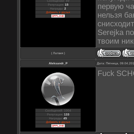
Сообщений: 49
первую ча
Репутация:
15
Награды:
2
Добавить в друзья
нельзя ба
снисходит
Serejka п
твоим ник
( Латвия )
Aleksandr_P
Дата: Пятница, 09.04.20
Fuck SCH
Сообщений: 1004
Репутация:
133
Награды:
45
Добавить в друзья