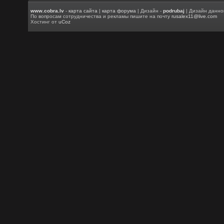
www.cobra.lv
-
карта сайта
|
карта форума
| Дизайн -
podrubaj
| Дизайн данно
По вопросам сотрудничества и рекламы пишите на почту
rusalex11@live.com
Хостинг от
uCoz