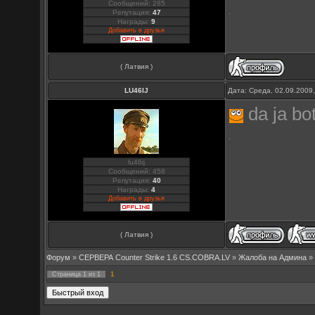
Сообщений: 285
Репутация:
47
Награды:
9
Добавить в друзья
( Латвия )
LU46IJ
Дата: Среда, 02.09.2009
da ja bo
lu46ij
Сообщений: 458
Репутация:
40
Награды:
4
Добавить в друзья
( Латвия )
Форум
»
СЕРВЕРА Counter Strike 1.6 CS.COBRA.LV
»
Жалоба на Админа
»
1
Страница
1
из
1