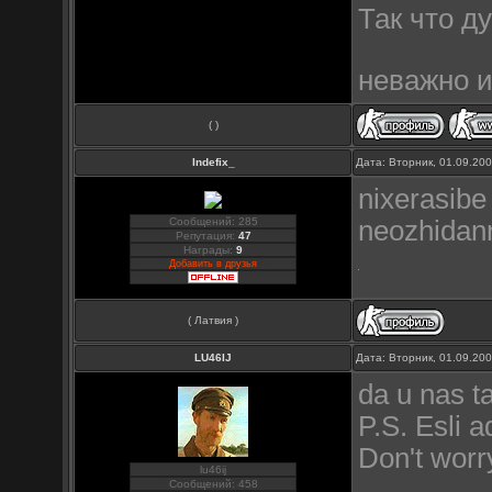
Так что д
неважно и
( )
Indefix_
Дата: Вторник, 01.09.20
nixerasibe 
Сообщений: 285
neozhidann
Репутация:
47
Награды:
9
Добавить в друзья
( Латвия )
LU46IJ
Дата: Вторник, 01.09.20
da u nas ta
P.S. Esli 
Don't worr
lu46ij
Сообщений: 458