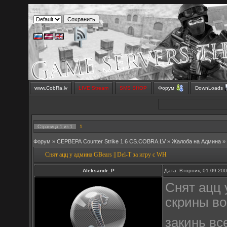
www.CobRa.lv
LIVE Stream
SMS SHOP
Форум
DownLoads
1
Страница
1
из
1
Форум
»
СЕРВЕРА Counter Strike 1.6 CS.COBRA.LV
»
Жалоба на Админа
»
Снят ацц у админа GBears || Del-T за игру с WH
Aleksandr_P
Дата: Вторник, 01.09.20
Снят ацц 
скрины во
закинь вс