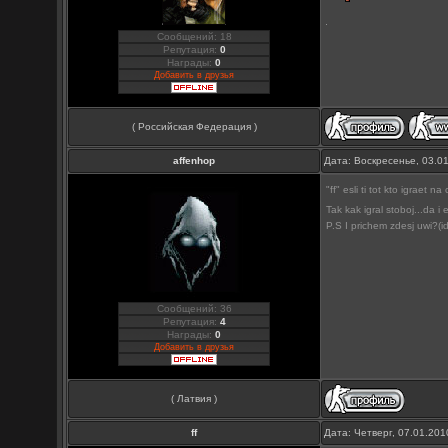
Сообщений: 18
Репутация:
0
Награды:
0
Добавить в друзья
( Российская Федерация )
affenhop
Дата: Воскресенье, 03.0
"ff" esli ti tot kto igraet 
Tak kak igral stoboj...da 
P.S I prichem zdesj uwi?(id
Сообщений: 36
Репутация:
4
Награды:
0
Добавить в друзья
( Латвия )
ff
Дата: Четверг, 07.01.20