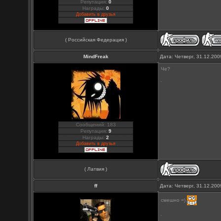
Репутация:
0
Награды:
0
Добавить в друзья
( Российская Федерация )
MindFreak
Дата: Четверг, 31.12.20
Че?
Сообщений: 183
Репутация:
9
Награды:
2
Добавить в друзья
( Латвия )
ff
Дата: Четверг, 31.12.20
смешно =)