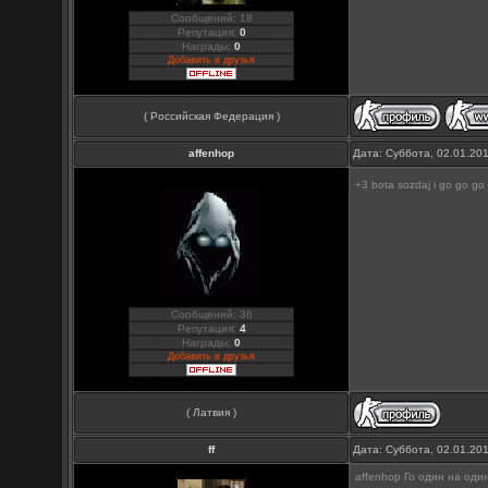
Сообщений: 18
Репутация:
0
Награды:
0
Добавить в друзья
( Российская Федерация )
affenhop
Дата: Суббота, 02.01.20
+3 bota sozdaj i go go go 
Сообщений: 36
Репутация:
4
Награды:
0
Добавить в друзья
( Латвия )
ff
Дата: Суббота, 02.01.20
affenhop Го один на оди