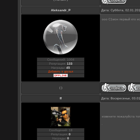
Aleksandr_P
Дата: Суббота, 02.01.20
ооо С1мон первый кто и
Сообщений: 1004
Репутация:
133
Награды:
45
Добавить в друзья
( )
ff
Дата: Воскресенье, 03.0
извените пожалуйста то
Сообщений: 18
Репутация:
0
Награды:
0