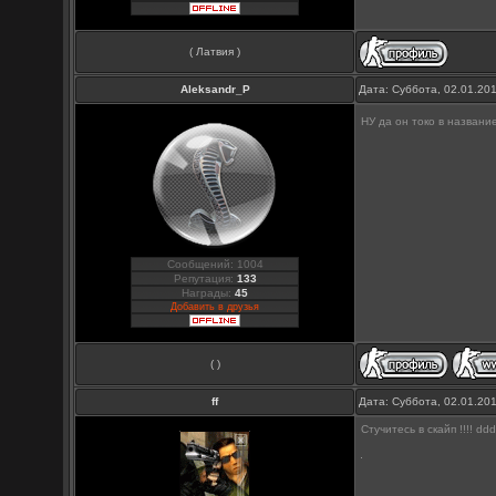
( Латвия )
Aleksandr_P
Дата: Суббота, 02.01.20
НУ да он токо в названи
Сообщений: 1004
Репутация:
133
Награды:
45
Добавить в друзья
( )
ff
Дата: Суббота, 02.01.20
Стучитесь в скайп !!!! d