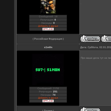
Сообщений: 18
Репутация:
0
Награды:
0
Добавить в друзья
( Российская Федерация )
s1m0n
Дата: Суббота, 02.01.20
Про ваши дела тут не п
Сообщений: 2158
Репутация:
251
Награды:
74
Добавить в друзья
( Латвия )