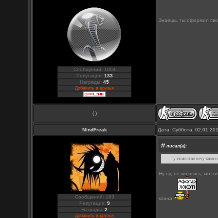
Знаешь, ты оформил свою
Сообщений: 1004
Репутация:
133
Награды:
45
Добавить в друзья
( )
MindFreak
Дата: Суббота, 02.01.20
ff
писал(а):
у тя мозгов нету клан
Ну ну, не кипятись, моз
Сообщений: 183
клана
Репутация:
9
Награды:
2
Добавить в друзья