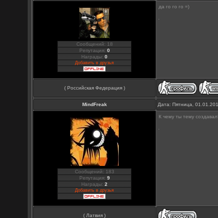
да го го го =)
Сообщений: 18
Репутация:
0
Награды:
0
Добавить в друзья
( Российская Федерация )
MindFreak
Дата: Пятница, 01.01.20
К чему ты тему создавал
Сообщений: 183
Репутация:
9
Награды:
2
Добавить в друзья
( Латвия )