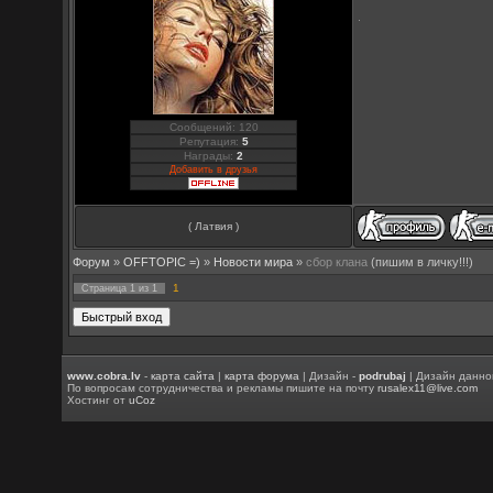
Сообщений: 120
Репутация:
5
Награды:
2
Добавить в друзья
( Латвия )
Форум
»
OFFTOPIC =)
»
Новости мира
»
сбор клана
(пишим в личку!!!)
1
Страница
1
из
1
www.cobra.lv
-
карта сайта
|
карта форума
| Дизайн -
podrubaj
| Дизайн данно
По вопросам сотрудничества и рекламы пишите на почту
rusalex11@live.com
Хостинг от
uCoz