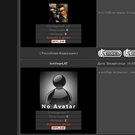
я га CDM не играю больш
Сообщений: 18
Репутация:
0
Награды:
0
Добавить в друзья
( Российская Федерация )
IceVieprLAT
Дата: Воскресенье, 16.0
а вообще не въехал...тв
Сообщений: 7
Репутация:
3
Награды:
2
Добавить в друзья