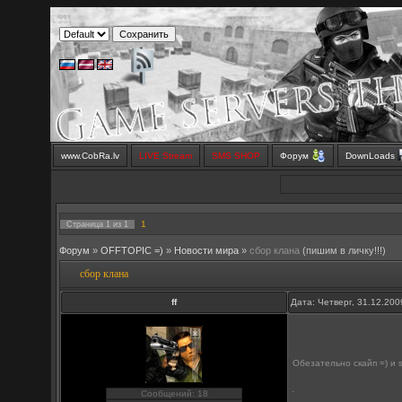
www.CobRa.lv
LIVE Stream
SMS SHOP
Форум
DownLoads
1
Страница
1
из
1
Форум
»
OFFTOPIC =)
»
Новости мира
»
сбор клана
(пишим в личку!!!)
сбор клана
ff
Дата: Четверг, 31.12.20
Обезательно скайп =) и
Сообщений: 18