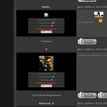
Indefix_
Дата: Суббота, 02.01.20
Сообщений: 285
on menja zval
Репутация:
47
Награды:
9
Добавить в друзья
( Латвия )
ff
Дата: Суббота, 02.01.20
к чему я это писал ? у 
Сообщений: 18
Репутация:
0
Награды:
0
Добавить в друзья
( Российская Федерация )
Aleksandr_P
Дата: Суббота, 02.01.20