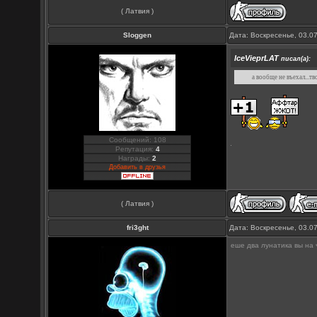
( Латвия )
Sloggen
Дата: Воскресенье, 03.0
IceVieprLAT
писал(а):
а вообще не въехал...
Сообщений: 108
Репутация:
4
Награды:
2
Добавить в друзья
( Латвия )
fri3ght
Дата: Воскресенье, 03.0
еше два лунатика вы на 