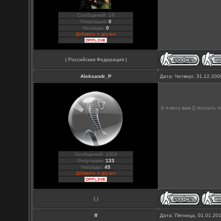
Сообщений: 18
Репутация:
0
Награды:
0
Добавить в друзья
( Российская Федерация )
Aleksandr_P
Дата: Четверг, 31.12.20
А я могу вам [] послать 
Сообщений: 1004
Репутация:
133
Награды:
45
Добавить в друзья
( )
ff
Дата: Пятница, 01.01.20