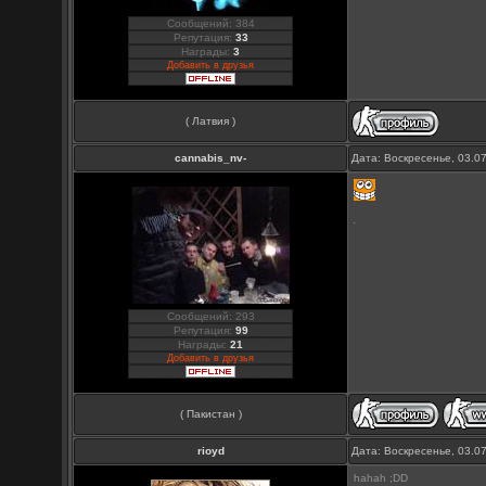
Сообщений: 384
Репутация:
33
Награды:
3
Добавить в друзья
( Латвия )
cannabis_nv-
Дата: Воскресенье, 03.0
Сообщений: 293
Репутация:
99
Награды:
21
Добавить в друзья
( Пакистан )
rioyd
Дата: Воскресенье, 03.0
hahah ;DD