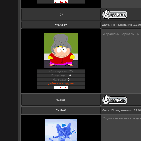
( )
=ranco=
Дата: Понедельник, 22.0
И прошлый нормальный,
Сообщений: 25
Репутация:
0
Награды:
0
Добавить в друзья
( Латвия )
YaHoO
Дата: Понедельник, 29.0
Слушайте вы меняли диз