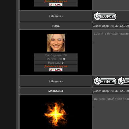
Добавить в друзья
( Латвия )
RasL
Дата: Вторник, 30.12.20
емм Мне больше нравилс
Сообщений: 28
Репутация:
9
Награды:
0
Добавить в друзья
( Латвия )
Ma3aXuCT
Дата: Вторник, 30.12.20
Да, мне новый тоже нра