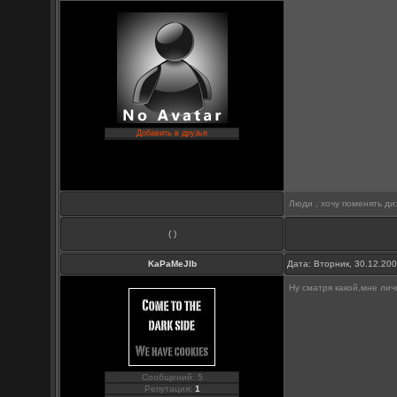
Добавить в друзья
Люди , хочу поменять диз
( )
KaPaMeJIb
Дата: Вторник, 30.12.20
Ну сматря какой,мне личн
Сообщений: 5
Репутация:
1