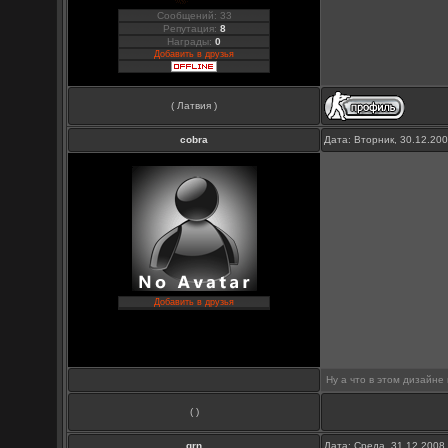
Сообщений: 33
Репутация:
8
Награды:
0
Добавить в друзья
( Латвия )
cobra
Дата: Вторник, 30.12.20
Добавить в друзья
Ну а что в этом дизайне
( )
grn
Дата: Среда, 31.12.2008