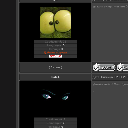
дизаин супер луче чем б
Сообщений: 22
Репутация:
5
Награды:
0
Добавить в друзья
( Латвия )
Pala4
Дата: Пятница, 02.01.20
Дизайн найсс! Этот Луч
Сообщений: 1
Репутация:
2
Награды:
0