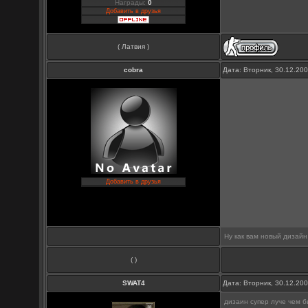
Награды:
0
Добавить в друзья
( Латвия )
cobra
Дата: Вторник, 30.12.20
Добавить в друзья
Ну как вам новый дизай
( )
SWAT4
Дата: Вторник, 30.12.20
дизаин супер луче чем 