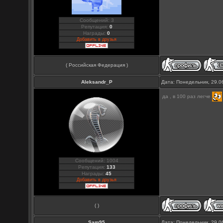
Сообщений: 3
Репутация:
0
Награды:
0
Добавить в друзья
( Российская Федерация )
Aleksandr_P
Дата: Понедельник, 29.0
да , в 100 раз легче
Сообщений: 1004
Репутация:
133
Награды:
45
Добавить в друзья
( )
Sam95
Дата: Понедельник, 29.0