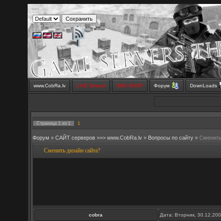
www.CobRa.lv
LIVE Stream
SMS SHOP
Форум
DownLoads
1
Страница
1
из
1
Форум
»
САЙТ серверов >>> www.CobRa.lv
»
Вопросы по сайту
»
Сменить
Сменить дизайн сайта?
cobra
Дата: Вторник, 30.12.20