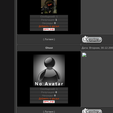
Сообщений: 1
Репутация:
1
Награды:
0
Добавить в друзья
( Латвия )
Ghost
Дата: Вторник, 30.12.20
Сообщений: 1
Репутация:
0
Награды:
0
Добавить в друзья
( Латвия )