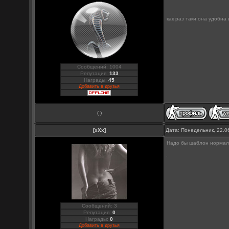
как раз таки она удобна
Сообщений: 1004
Репутация:
133
Награды:
45
Добавить в друзья
( )
[xXx]
Дата: Понедельник, 22.0
Надо бы шаблон нормальн
Сообщений: 3
Репутация:
0
Награды:
0
Добавить в друзья