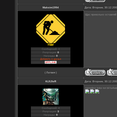
Maksim1994
Дата: Вторник, 30.12.20
Щас прикольно оставляй 
Сообщений: 3
Репутация:
0
Награды:
0
Добавить в друзья
( Латвия )
KiJIJIeR
Дата: Вторник, 30.12.20
namaljno toko tot bil lu4w
Сообщений: 4
Репутация:
3
Награды:
0