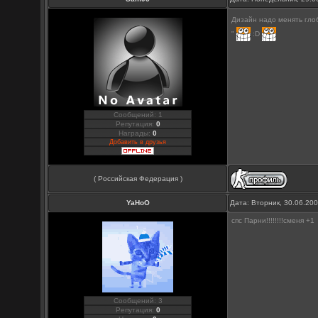
Дизайн надо менять глоб
"
:D
Сообщений: 1
Репутация:
0
Награды:
0
Добавить в друзья
( Российская Федерация )
YaHoO
Дата: Вторник, 30.06.20
спс Парни!!!!!!!!сменя +1
Сообщений: 3
Репутация:
0