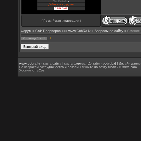
Награды:
0
Добавить в друзья
( Российская Федерация )
Форум
»
САЙТ серверов >>> www.CobRa.lv
»
Вопросы по сайту
»
Сменить
1
Страница
1
из
1
www.cobra.lv
-
карта сайта
|
карта форума
| Дизайн -
podrubaj
| Дизайн данно
По вопросам сотрудничества и рекламы пишите на почту
rusalex11@live.com
Хостинг от
uCoz