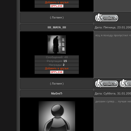
Добавить в друзья
( Латвия )
llll_MAYA_llll
Дата: Пятница, 23.01.20
псц я походу пропустил 
Сообщений: 49
Репутация:
15
Награды:
2
Добавить в друзья
( Латвия )
MaGniT-
Дата: Суббота, 31.01.20
дизаин супер... лучше не