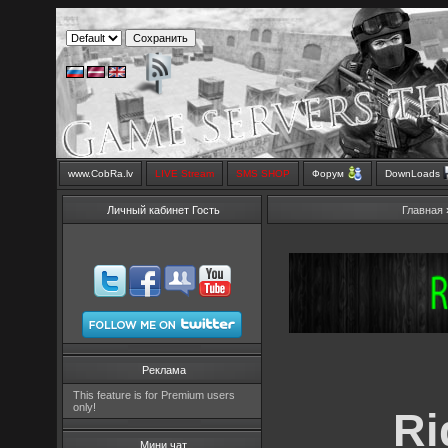
www.CobRa.lv
LIVE Stream
SMS SHOP
Форум
DownLoads
Личный кабинет Гость
Главная
Реклама
This feature is for Premium users
only!
Ri
Мини чат