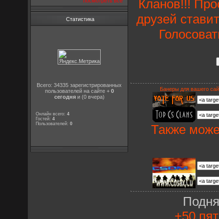
Кланов!!! Пр
посмотреть все
друзей ставит
Статистика
Голосоват
Всего: 34335 зарегистрированных
Банеры для вашего сай
пользователей на сайте +
0
сегодня
и (0 вчера)
Онлайн всего:
4
Гостей:
4
Пользователей:
0
Также може
Подня
+50 пят