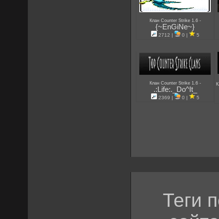
-
Клан Counter Strike 1.6
{~EnGiNe~}
2712 |
0 |
5
-
Клан Counter Strike 1.6
К
.:Life:._Do^It_
2369 |
0 |
5
Теги 