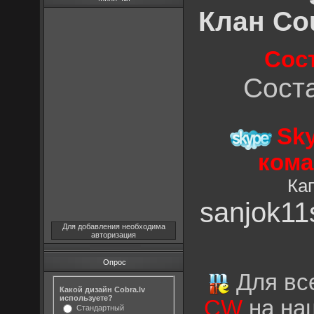
Клан Cou
Сос
Соста
Sk
кома
Ка
sanjok11
Для добавления необходима
авторизация
Опрос
Для все
Какой дизайн Cobra.lv
используете?
CW
на на
Стандартный