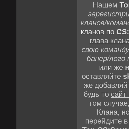
Нашем
То
зарегистри
кланов/коман
кланов по
CS
глава клан
свою команду
банер/лого 
или же
н
оставляйте
s
же добавляй
будь то
сайт
том случае,
Клана, но
перейдите 