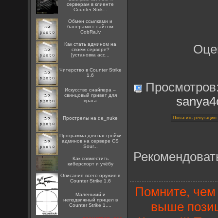
серверам в клиенте
Counter Strik...
Oбмен ссылками и
банерами с сайтом
CobRa.lv
Как стать админом на
Оце
своём сервере?
[установка acc...
Читерство в Counter Strike
1.6
Просмотров
Искусство снайпера –
свинцовый привет для
sanya4
врага
Прострелы на de_nuke
Программа для настройки
админов на сервере CS
Sour...
Рекомендоват
Как совместить
киберспорт и учёбу
Описание всего оружия в
Counter Strike 1.6
Помните, чем 
Маленький и
неподвижный прицел в
выше позиц
Counter Strike 1....