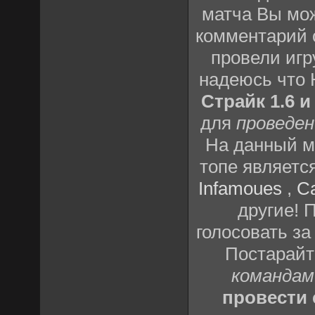
матча Вы мож
комментарий о
провели игр
надеюсь что
Страйк 1.6 и
для
проведен
На данный м
топе являетс
Infamoues
,
C
другие! 
голосовать за
Постарай
командам
провести 