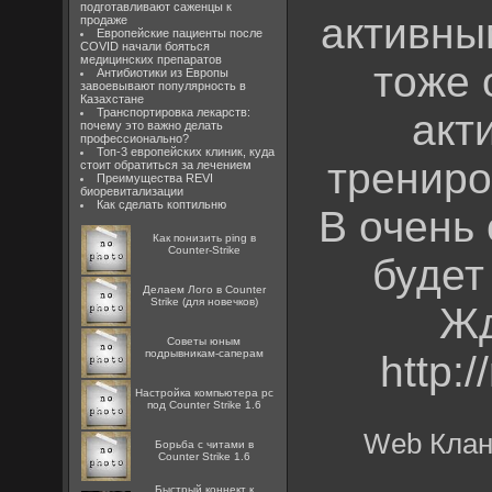
подготавливают саженцы к
активны
продаже
Европейские пациенты после
COVID начали бояться
медицинских препаратов
тоже 
Антибиотики из Европы
завоевывают популярность в
Казахстане
Транспортировка лекарств:
акт
почему это важно делать
профессионально?
Топ-3 европейских клиник, куда
трениро
стоит обратиться за лечением
Преимущества REVI
биоревитализации
Как сделать коптильню
В очень
Как понизить ping в
Counter-Strike
будет
Делаем Лого в Counter
Strike (для новечков)
Жд
Советы юным
подрывникам-саперам
http:
Настройка компьютера pc
под Counter Strike 1.6
Web Клан
Борьба с читами в
Counter Strike 1.6
Быстрый коннект к