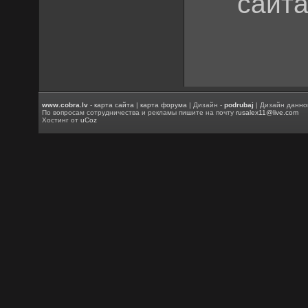
сайта
www.cobra.lv
-
карта сайта
|
карта форума
| Дизайн -
podrubaj
| Дизайн данно
По вопросам сотрудничества и рекламы пишите на почту
rusalex11@live.com
Хостинг от
uCoz