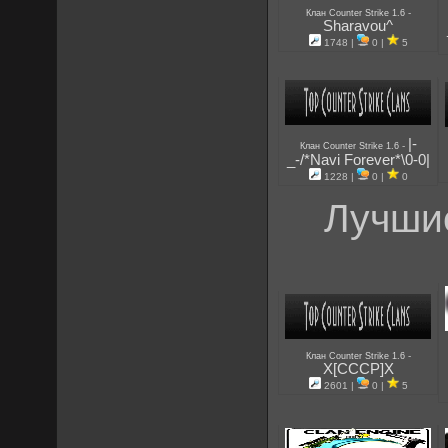
-
Клан Counter Strike 1.6
Sharavou^
1748 |
0 |
5
|-
-
Клан Counter Strike 1.6
_-/*Navi Forever*\0-0|
1228 |
0 |
0
Лучшие
-
Клан Counter Strike 1.6
X[CCCP]X
2601 |
0 |
5