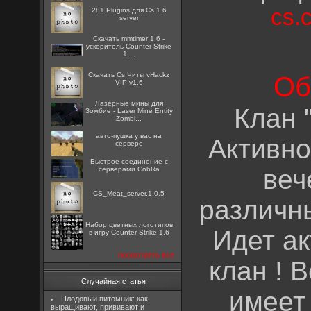
cs.
281 Plugins для Cs 1.6
server
Скачать mmtimer 1.6 -
ускоритель Counter Strike
1....
Скачать Cs Читы vHackz
Об
VIP v1.6
Лазерные мины для
Клан "
Зомбие - Laser Mine Entity
Zombi...
авто-пушка у вас на
Активно
сервере
Быстрое соединение с
веч
серверами CobRa
CS_Meat_server.1.0.5
различн
Набор цветных логотипов
Идет ак
в игру Counter Strike 1.6
посмотреть все
клан ! 
Случайная статья
имеет
Плодовый питомник: как
выращивают, прививают и