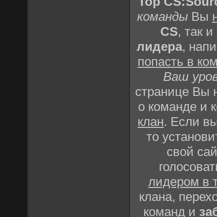
Top CS:Sour
команды
Вы
CS
, так и
лидера
, нап
попасть в ко
Ваш уро
странице Вы
о команде и 
клан
. Если в
то установи
свой сай
голосоват
лидером в 
клана, перех
команд и
за