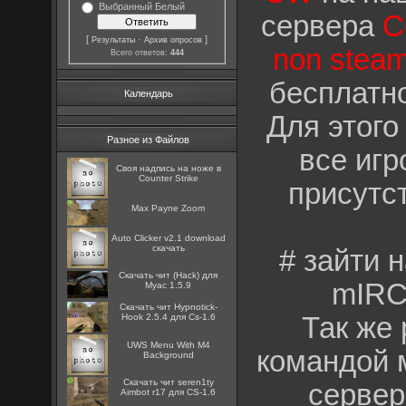
Выбранный Белый
сервера
C
[
·
]
Результаты
Архив опросов
non stea
Всего ответов:
444
бесплатно
Календарь
Для этого
Разное из Файлов
все игр
Cвоя надпись на ноже в
Counter Strike
присутс
Max Payne Zoom
Auto Clicker v2.1 download
скачать
# зайти 
Скачать чит (Hack) для
mIRC
Myac 1.5.9
Скачать чит Hypnotick-
Hook 2.5.4 для Cs-1.6
Так же 
UWS Menu With M4
командой 
Background
Скачать чит seren1ty
сервер
Aimbot r17 для CS-1.6