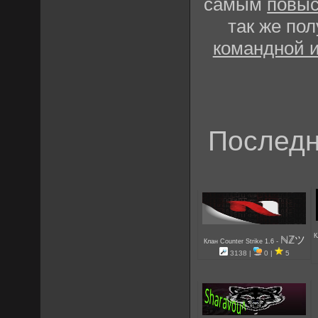
самым
повыс
так же по
командной 
Последн
К
ℕℤツ
-
Клан Counter Strike 1.6
3138 |
0 |
5