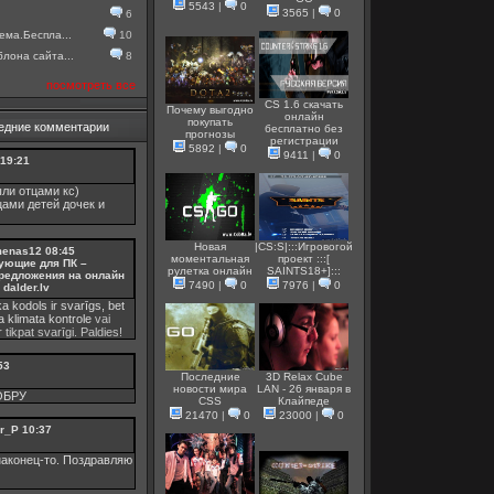
5543
|
0
3565
|
0
6
ема.Беспла...
10
лона сайта...
8
посмотреть все
CS 1.6 скачать
Почему выгодно
онлайн
покупать
едние комментарии
бесплатно без
прогнозы
регистрации
5892
|
0
9411
|
0
19:21
ли отцами кс)
цами детей дочек и
Новая
|CS:S|:::Игровогой
menas12
08:45
моментальная
проект :::[
ующие для ПК –
рулетка онлайн
SAINTS18+]:::
редложения на онлайн
7490
|
0
7976
|
0
dalder.lv
ka kodols ir svarīgs, bet
ka
klimata kontrole
vai
 tikpat svarīgi. Paldies!
53
Последние
3D Relax Cube
новости мира
LAN - 26 января в
ОБРУ
CSS
Клайпеде
21470
|
0
23000
|
0
r_P
10:37
аконец-то. Поздравляю