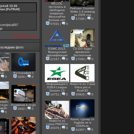
M5.LOL
vjeka8
15:36
пустились в
Рейтинг Counter-
лан [PaTRoN]
свободное
Strike 1.6 команд
плавание,
за 2009 год
MoscowFive
17194
|
0
больше нет
57031
|
0
v.com/jeka897
дa
посмотреть все
оследние фото
ESWC 2012:
CS:GO будет
Французская
временно
квалификация
бесплатным
22167
|
0
17000
|
0
var
Фотография 1
|
0
3200
|
0
Информация о
Новости из стана
ESEA League
Virtus.pro и
Season 13
Rush3D
14751
|
0
20920
|
0
евайс
cs:go -
Разминка в cs:go
 вейп
2932
|
0
|
0
Анонс турнир от
Новости из
fragbite.se и
стана FNATICrc
СDON.se
20376
|
0
41997
|
0