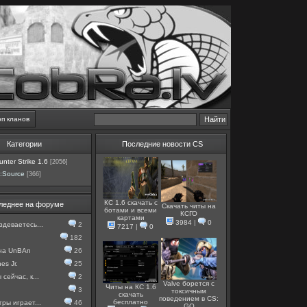
оп кланов
Категории
Последние новости CS
nter Strike 1.6
[2056]
:Source
[366]
КС 1.6 скачать с
леднее на форуме
Скачать читы на
ботами и всеми
КСГО
картами
3984
|
0
здеваетесь...
2
7217
|
0
182
 на UnBAn
26
es Jr.
25
сейчас, к...
2
Valve борется с
Читы на КС 1.6
3
токсичным
скачать
поведением в CS:
бесплатно
гры играет...
46
GO