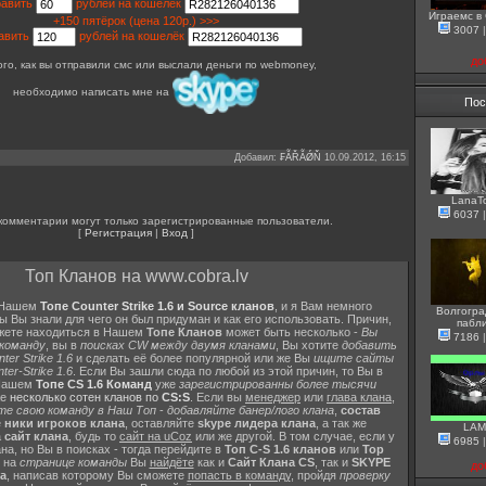
равить
рублей на кошелёк
Играемс в
+150 пятёрок (цена 120р.) >>>
3007
авить
рублей на кошелёк
до
ого, как вы отправили смс или выслали деньги по webmoney,
необходимо написать мне на
Пос
Добавил
:
₣ẪŘẪǾŇ
10.09.2012, 16:15
LanaT
6037
комментарии могут только зарегистрированные пользователи.
[
Регистрация
|
Вход
]
Топ Кланов на www.cobra.lv
в Нашем
Топе Counter Strike 1.6 и Source кланов
, и я Вам немного
Волгогра
ы Вы знали для чего он был придуман и как его использовать. Причин,
пабл
жете находиться в Нашем
Топе Кланов
может быть несколько -
Вы
7186
 команду
, вы в
поисках CW между двумя кланами
, Вы хотите
добавить
er Strike 1.6
и сделать её более популярной или же Вы
ищите сайты
ter-Strike 1.6
. Если Вы зашли сюда по любой из этой причин, то Вы в
 Нашем
Топе CS 1.6 Команд
уже
зарегистрированны более тысячи
же
несколько сотен кланов по
CS:S
. Если вы
менеджер
или
глава клана
,
те свою команду в Наш Топ
-
добавляйте банер/лого клана
,
состав
е
ники игроков клана
, оставляйте
skype лидера клана
, а так же
LAM
а
сайт клана
, будь то
сайт на uCoz
или же другой. В том случае, если у
6985
на, но Вы в поисках - тогда перейдите в
Топ C-S 1.6 кланов
или
Top
 на
странице команды
Вы
найдёте
как и
Сайт Клана CS
, так и
SKYPE
до
а
, написав которому Вы сможете
попасть в команду
, пройдя
проверку