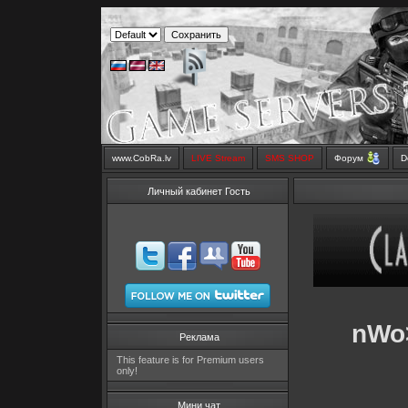
www.CobRa.lv
LIVE Stream
SMS SHOP
Форум
D
Личный кабинет Гость
nWo
Реклама
This feature is for Premium users
only!
Мини чат