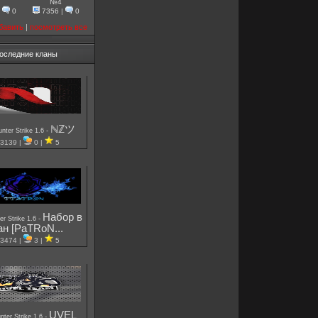
№4
|
0
7356
|
0
бавить
|
посмотреть все
оследние кланы
ℕℤツ
-
nter Strike 1.6
3139 |
0 |
5
Набор в
-
er Strike 1.6
ан [PaTRoN...
3474 |
3 |
5
UVEL
-
nter Strike 1.6