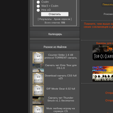
Csdm
War3 + Csdm
Hns xD
Рекоме
[
·
]
Результаты
Архив опросов
Всего ответов:
936
Помните, чем выше оц
своих соклановцев и 
Календарь
Банеры для 
Разное из Файлов
Counter Strike 1.6 48
protocol TORRENT скачать
Скачать чит Emo Tear для
CS-1.6
Download скачать CSS full
v25
GIF Movie Gear 4.02 full
Отпра
Скачать чит Thunder
Отпра
Struck v1.1 бесплатно
Mute любому игроку на
сервере CS