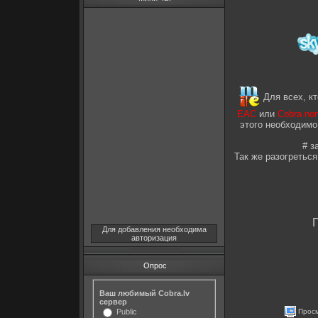
Для всех, кт
EAC
или
Cobra no
этого необходимо
# з
Так же разогретьс
П
Для добавления необходима
авторизация
Опрос
Ваш любимый Cobra.lv
сервер
Public
Просм