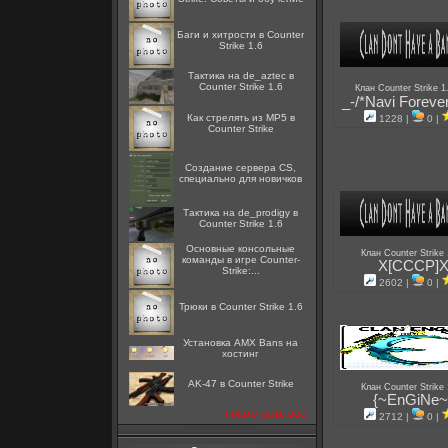
Баги и хитрости в Counter
Strike 1.6
Тактика на de_aztec в
Counter Strike 1.6
Клан Counter Strike 1
_-/*Navi Forever
Как стрелять из MP5 в
1228 |
0 |
Counter Strike
Создание сервера CS,
специально для новичков
Тактика на de_prodigy в
Counter Strike 1.6
Основные консольные
Клан Counter Strike
команды в игре Counter-
X[CCCP]
Strike:...
2602 |
0 |
Трюки в Counter Strike 1.6
Установка AMX Bans на
хостинг
AK-47 в Counter Strike
Клан Counter Strike
{~EnGiNe~
посмотреть все
2712 |
0 |