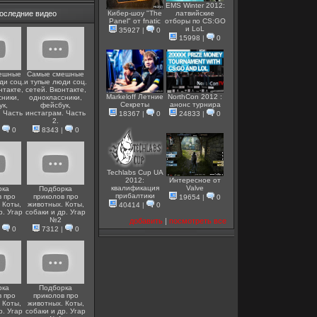
EMS Winter 2012:
оследние видео
Кибер-шоу "The
латвийские
Panel" от fnatic
отборы по CS:GO
и LoL
35927
|
0
15998
|
0
ешные
Самые смешные
ди соц.
и тупые люди соц.
нтакте,
сетей. Вконтакте,
Markeloff Летние
NorthCon 2012 :
сники,
одноклассники,
Секреты
анонс турнира
ук,
фейсбук,
. Часть
инстаграм. Часть
18367
|
0
24833
|
0
2.
|
0
8343
|
0
Techlabs Cup UA
2012:
Интересное от
квалификация
Valve
рка
Подборка
прибалтики
в про
приколов про
19654
|
0
 Коты,
животных. Коты,
40414
|
0
р. Угар
собаки и др. Угар
№2
добавить
|
посмотреть все
|
0
7312
|
0
рка
Подборка
в про
приколов про
 Коты,
животных. Коты,
р. Угар
собаки и др. Угар