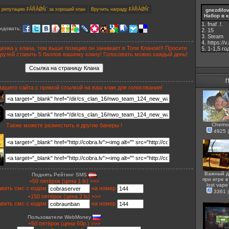
gnezdilo
Набор в к
1. fnaf .!.
ндовать:
2. 15
3. Steam
4. https://
енка у клана, тем выше позицию он занимает в Топе Кланов!!! Просите
5. 1-1,5 го
друзей ставить 5 баллов вашему клану! Голосовать можно каждый день!
П
вашего сайта с прямой ссылкой на ваш клан для голосования!
Cherno
Также можете разместить и другие банеры !
4925
Важный д
Поднять Рейтинг SMS
при игре в 
+50 пятёрок (цена 1 ls) >>>
lost vape
вить смс с кодом
на номер
3361
+150 пятёрок (цена 2 ls) >>>
вить смс с кодом
на номер
Пользователи WebMoney
+50 пятёрок (цена 60р.) >>>