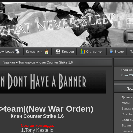
ownLoads
Комьюнити
Галереи
Статистики
Видео
Т
Главная
»
Топ кланов
»
Клан Counter Strike 1.6
Клан Cou
Клан CS
Пос
Да вы и
Мапы
>team|(New War Orden)
Заявка
RoY Jon
Клан Counter Strike 1.6
Если бы 
Состав команды:
Steam
1.Tony Kastello
Какие и