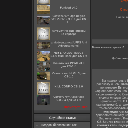
Отп
FunMod v4.0
Отпр
Скачать чит Ogc Begins
После т
v11 Public 2.9 FIX для CS
1...
Аутоматические опросы
на сервере
antiadvert.amxx [UFPS Anti
Advertisements]
Всего комментариев
:
0
Чит LPD LEGITMECY
1.4.0 Multi-Hack для CS-1.6
Добавлять 
Скачать чит PLWH v3.0
для CS-1.6
Скачать чит HLGL 3 для
CS-1.6
Вы находитесь 
расскажу о нём, чтоб
KILL CONFIG CS 1.6
по которым Вы мо
ищите себе клан или
свою команду по Count
Скачать чит AbsoHack
кланов по игре Coun
9.0.0.4 для Cs-1.6
нужном месте. В
кланов/команд
, а так
посмотреть все
то смело
добавляй
команды
или ж
добавляйте ссылку н
Случайная статья
Вас нету своего Кла
CS:Source кланов
и
Плодовый питомник: как
контакт клан лидер