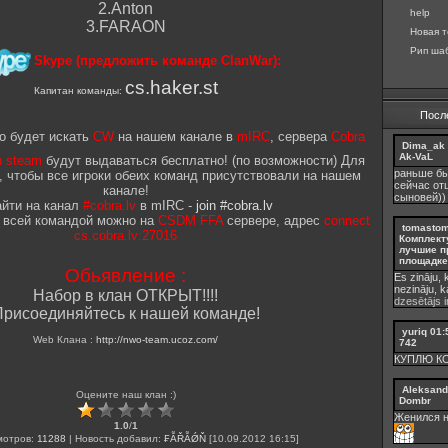
2.Anton
help
3.FARAON
Новая т
Рип шаб
Skype (предложить команде ClanWar):
cs.haker.st
Капитан команды:
Посл
о будет искать
CW
на нашем канале в
mIRC
, сервера
Cobra
Dima_ak
Ak-VaL
n steam
будут выдаваться бесплатно! (по возможности) Для
раньше бы
, чтобы все игроки обеих команд присутствовали на нашем
сейчас от
канале!
сыновей))
айти на канал
#cobra.lv
в mIRC -
join #cobra.lv
я всей командой можно на
CSDM FFA
сервере, адрес
connect
tomasto
cs.cobra.lv:27016
Комплект
лучшие п
площадке 
Обьявление :
Es zināju, 
nezināju, 
Набор в клан ОТКРЫТ!!!!
dzesētājs ir
рисоединяйтесь к нашей команде!
yuriq
01:
Web Клана :
http://nwo-team.ucoz.com/
742
КУПЛЮ К
Aleksand
Оцените наш клан :)
Dombr
Женился н
1.0
/
1
отров:
11288
|
Новость добавил
:
₣ẪŘẪǾŇ
[10.09.2012 16:15]