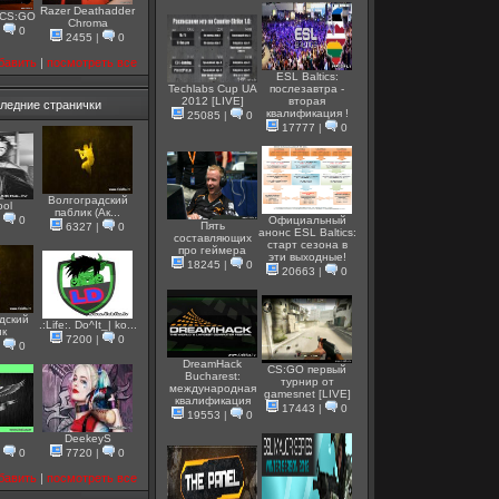
Razer Deathadder
 CS:GO
Chroma
|
0
2455
|
0
бавить
|
посмотреть все
ESL Baltics:
Techlabs Cup UA
послезавтра -
2012 [LIVE]
вторая
ледние странички
квалификация !
25085
|
0
17777
|
0
Волгоградский
ool
паблик (Ак...
|
0
Официальный
Пять
6327
|
0
анонс ESL Baltics:
составляющих
старт сезона в
про геймера
эти выходные!
18245
|
0
20663
|
0
дский
.:Life:. Do^It_| ko...
ик
7200
|
0
|
0
DreamHack
CS:GO первый
Bucharest:
турнир от
международная
gamesnet [LIVE]
квалификация
17443
|
0
19553
|
0
DeekeyS
|
0
7720
|
0
бавить
|
посмотреть все