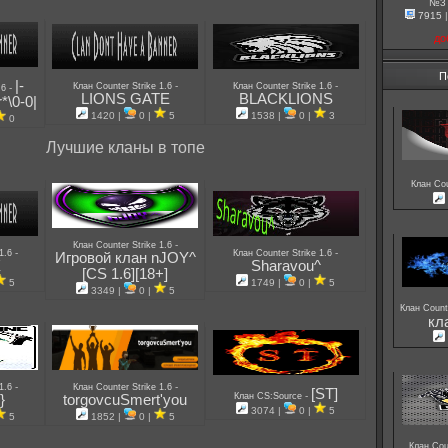
№3
7915
до
П
|-
-
-
Клан Counter Strike 1.6
Клан Counter Strike 1.6
-
.6
LIONS GATE
BLACKLIONS
*\0-0|
1420 |
0 |
5
1538 |
0 |
3
0
Лучшие кланы в топе
Клан Cou
-
Клан Counter Strike 1.6
-
-
 1.6
Клан Counter Strike 1.6
Игровой клан nJOY^
X
Sharavou^
[CS 1.6][18+]
5
1749 |
0 |
5
3349 |
0 |
5
Клан Count
кл
-
-
 1.6
Клан Counter Strike 1.6
[ST]
-
Клан CS:Source
}
torgovcuSmert'you
3074 |
0 |
5
5
1852 |
0 |
5
Клан Cou