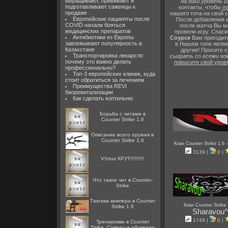
выращивают, прививают и
на Ваш уровень и
подготавливают саженцы к
контакты, чтобы
по
продаже
нашего топа на свой 
Европейские пациенты после
После добавления к
COVID начали бояться
после матча Вы мо
медицинских препаратов
провели игру. Спас
Антибиотики из Европы
Соурсе
Вам пригодит
завоевывают популярность в
в Нашем топе являе
Казахстане
другие! Просите с
Транспортировка лекарств:
сыграть со всеми ко
почему это важно делать
повысите свой уров
профессионально?
Топ-3 европейских клиник, куда
стоит обратиться за лечением
Преимущества REVI
биоревитализации
Как сделать коптильню
Борьба с читами в
Counter Strike 1.6
Описание всего оружия в
Counter Strike 1.6
Клан Counter Strike 1.6
3139 |
0 |
V!ntus КРУТ!!!!!!!!!
Что такое чит в Counter-
Strike
Тактика кемпера в Counter
Клан Counter Strike
Strike 1.6
Sharavou^
1749 |
0 |
Тренировки в Counter
Strike. Советы и обучение