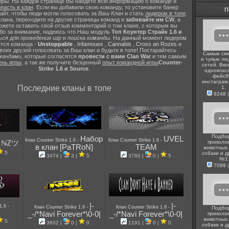
гры
. На каждой странице Вы найдёте всю информацию о команде и
пасть в клан
. Если вы добавили свою команду, то установите банер
П
сайт, чтобы люди могли голосовать за
Ваш Клан
и стать
лидером в топе
.
лана, переходите на другие страницы команд и
забивайте им CW
, а
жете оставить свой отзыв комментарий о том клане, с которым вы
ибо за внимание, надеюсь что Наш модуль
Топ Коунтер Страйк 1.6 и
ься для
проведения игр
и
поиска команды
. На данный момент лидером
тся команда -
Unstoppable
,
Infamoues
,
Cannabis
,
Cross an Rozes
и
воих друзей голосовать за Ваш клан и будьте в топе! Постарайтесь
Самые см
мандами
, которые согласятся
провести с вами Clan War
и тем самым
и тупые лю
ень игры
, а так же получите безценный
опыт командной игры
Counter-
сетей. Вко
Strike 1.6 и Source
.
одноклас
фейсб
инстаграм
Последние кланы в топе
1.
9248
Подбо
Набор
UVEL
-
-
Клан Counter Strike 1.6
Клан Counter Strike 1.6
ℕℤツ
приколо
-
в клан [PaTRoN]
TEAM
животных.
5
собаки и д
3474 |
3 |
5
3760 |
0 |
5
№1
7099
|-
|-
-
 1.6
-
-
Клан Counter Strike 1.6
Клан Counter Strike 1.6
Подбо
_-/*Navi Forever*\0-0|
_-/*Navi Forever*\0-0|
приколо
животных.
5
3602 |
0 |
0
1191 |
0 |
0
собаки и д