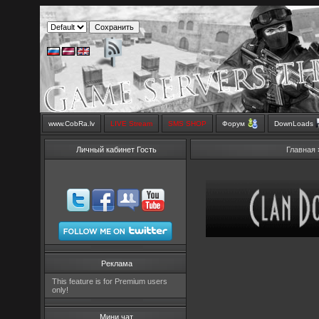
www.CobRa.lv
LIVE Stream
SMS SHOP
Форум
DownLoads
Личный кабинет Гость
Главная
Реклама
This feature is for Premium users
only!
Мини чат