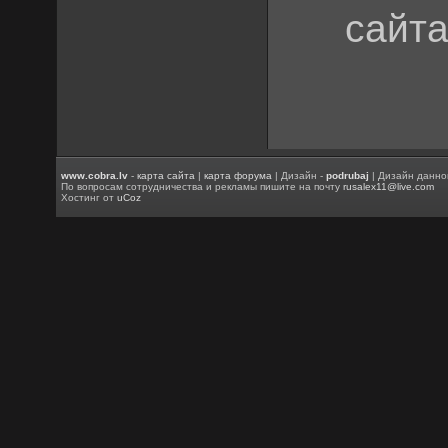
сайта
www.cobra.lv
-
карта сайта
|
карта форума
| Дизайн -
podrubaj
| Дизайн данно
По вопросам сотрудничества и рекламы пишите на почту
rusalex11@live.com
Хостинг от
uCoz