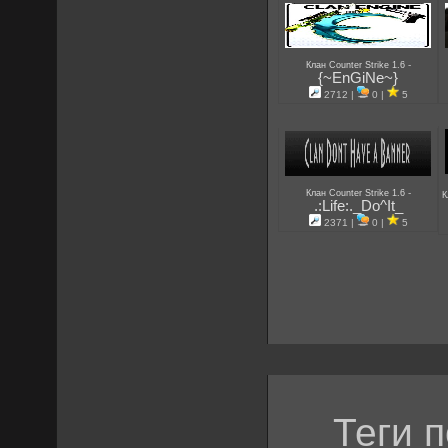
-
Клан Counter Strike 1.6
{~EnGiNe~}
2712 |
0 |
5
-
Клан Counter Strike 1.6
К
.:Life:._Do^It_
2371 |
0 |
5
Теги 