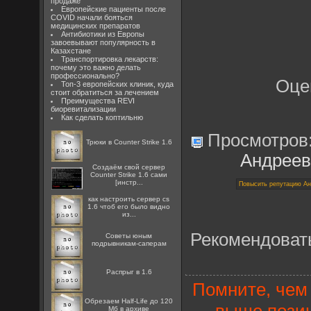
продаже
Европейские пациенты после
COVID начали бояться
медицинских препаратов
Антибиотики из Европы
завоевывают популярность в
Казахстане
Транспортировка лекарств:
почему это важно делать
профессионально?
Оце
Топ-3 европейских клиник, куда
стоит обратиться за лечением
Преимущества REVI
биоревитализации
Как сделать коптильню
Просмотров
Трюки в Counter Strike 1.6
Андреев
Создаём свой сервер
Counter Strike 1.6 сами
[инстр...
как настроить сервер cs
1.6 чтоб его было видно
из...
Рекомендоват
Советы юным
подрывникам-саперам
Распрыг в 1.6
Помните, чем 
Обрезаем Half-Life до 120
выше позиц
Мб в архиве