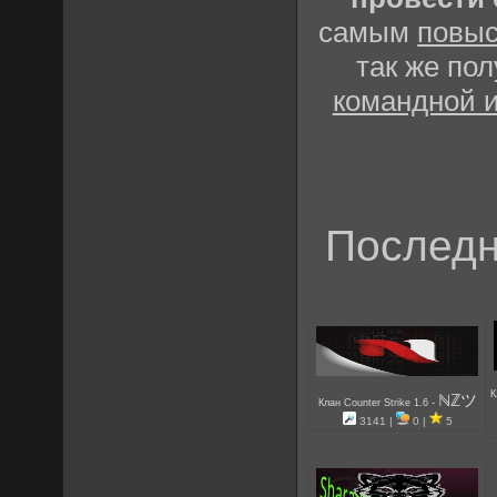
самым
повыс
так же по
командной 
Последн
К
ℕℤツ
-
Клан Counter Strike 1.6
3141 |
0 |
5