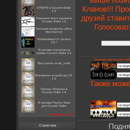
Кланов!!! Пр
STRAFE в Counter-Strike
1.6
друзей ставит
Описание всего оружия в
Counter Strike 1.6
Голосоват
Быстрая раскрутка сайта
(Бесплатно)
Избавляемся от лагов в
CS !
Установка плагинов на
сервер Counter Strike 1.6
Банеры для вашего сай
Прострелы на de_nuke
Внутренне устройство CS
1.6
Также може
Тактика Обороны в
Counter Strike 1.6
Установка Psycho Stats
для Counter Strike
посмотреть все
Подня
Статистика