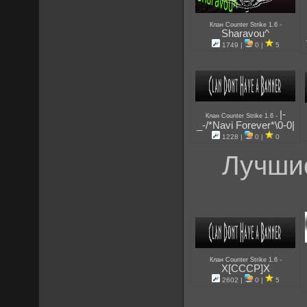
-
Клан Counter Strike 1.6
Sharavou^
1749 |
0 |
5
|-
-
Клан Counter Strike 1.6
_-/*Navi Forever*\0-0|
1228 |
0 |
0
Лучшие
-
Клан Counter Strike 1.6
X[CCCP]X
2602 |
0 |
5