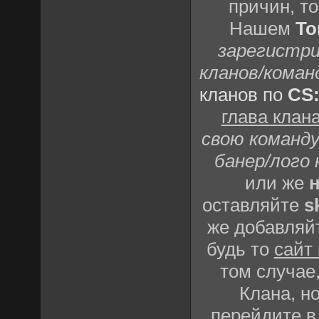
причин, т
Нашем
То
зарегистри
кланов/коман
кланов по
CS
глава клан
свою команду
банер/лого 
или же
н
оставляйте
s
же добавляй
будь то
сайт
том случае,
Клана, но
перейдите 