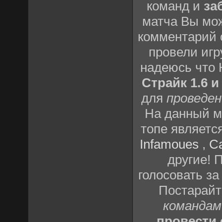
команд и
за
матча Вы мож
комментарий о
провели игр
надеюсь что
Страйк 1.6 и
для
проведен
На данный м
топе являетс
Infamoues
,
C
другие! 
голосовать за
Постарай
командам
провести 