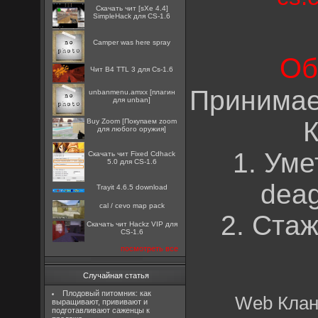
Скачать чит [sXe 4.4]
SimpleHack для CS-1.6
Camper was here spray
Об
Чит B4 TTL 3 для Cs-1.6
Принимае
unbanmenu.amxx [плагин
для unban]
К
Buy Zoom [Покупаем zoom
для любого оружия]
1. Уме
Скачать чит Fixed Cdhack
5.0 для CS-1.6
deag
Trayit 4.6.5 download
cal / cevo map pack
2. Ста
Скачать чит Hackz VIP для
CS-1.6
посмотреть все
Случайная статья
Плодовый питомник: как
Web Клан
выращивают, прививают и
подготавливают саженцы к