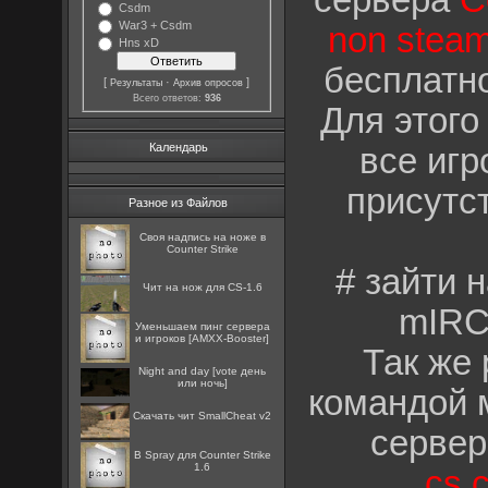
сервера
C
Csdm
War3 + Csdm
non stea
Hns xD
бесплатно
[
·
]
Результаты
Архив опросов
Всего ответов:
936
Для этого
Календарь
все игр
присутс
Разное из Файлов
Cвоя надпись на ноже в
Counter Strike
# зайти 
Чит на нож для CS-1.6
mIRC
Уменьшаем пинг сервера
и игроков [AMXX-Booster]
Так же 
Night and day [vote день
или ночь]
командой 
Скачать чит SmallCheat v2
сервер
B Spray для Counter Strike
1.6
cs.