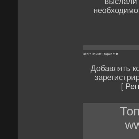
выслали 
необходимо
Всего комментариев
:
0
Добавлять к
зарегистри
[
Рег
Топ
ww