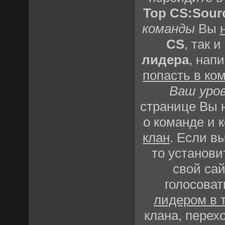
Top CS:Sour
команды
Вы
CS
, так и
лидера
, нап
попасть в ко
Ваш уро
странице Вы
о команде и 
клан
. Если в
то установи
свой сай
голосоват
лидером в 
клана, перех