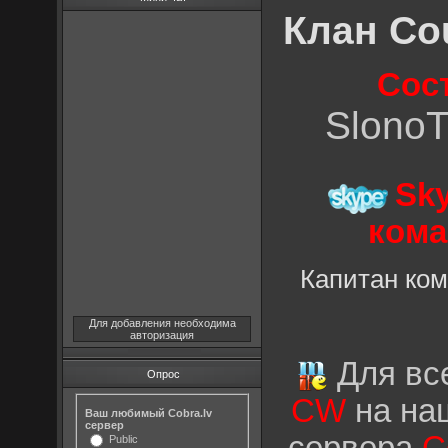
Клан Cou
Сос
Slono
Sk
кома
Капитан ко
Для добавления необходима
авторизация
Для все
Опрос
CW
на на
Ваш любимый Cobra.lv
сервер
Public