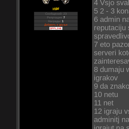
4 Vsjo sva
5 2 - 3 ko
Сообщений: 23
6 admin na
Репутация:
7
Награды:
1
Добавить в друзья
reputaciju
spravedlivo
7 eto pazo
serveri kot
zainteresav
8 dumaju w
igrakov
9 da znako
10 netu
11 net
12 igraju v
adminitj n
igrajut na 