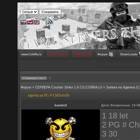
www.CobRa.lv
LIVE Stream
SMS SHOP
Форум
DownLoads
1
Страница
1
из
1
Форум
»
СЕРВЕРА Counter Strike 1.6 CS.COBRA.LV
»
Заявка на Aдмина (C
zajavka na PG # ChEhAnTe
kasta14
Дата: Воскресенье, 16.0
1 18 let
2 PG # C
3 30