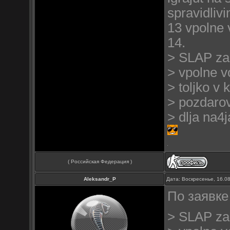
spravidliv
13 vpolne
14.
> SLAP za t
> vpolne 
> toljko v
> pozdarov
> dlja na4j
( Российская Федерация )
Aleksandr_P
Дата: Воскресенье, 16.0
По заявке 
> SLAP za t