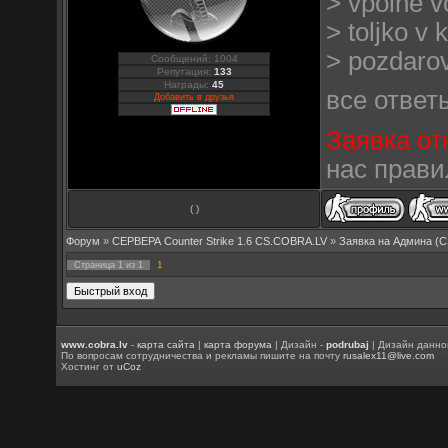
> vpolne 
> toljko v
> pozdarov
Сообщений: 1004
Репутация:
133
Награды:
45
все ответ
Добавить в друзья
Заявка от
нас прави
( )
Форум
»
СЕРВЕРА Counter Strike 1.6 CS.COBRA.LV
»
Заявка на Aдмина (C
1
Страница
1
из
1
www.cobra.lv
-
карта сайта
|
карта форума
| Дизайн -
podrubaj
| Дизайн данно
По вопросам сотрудничества и рекламы пишите на почту
rusalex11@live.com
Хостинг от
uCoz