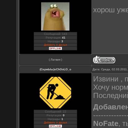
хорош уж
Сообщений: 143
Репутация:
41
Награды:
3
Добавить в друзья
( Латвия )
(СержЫы)sChOoLO_o
Дата: Среда, 02.03.2011
Извини , 
Хочу норм 
Последний
Добавле
Сообщений: 22
-------------
Репутация:
0
Награды:
1
NoFate
, 
Добавить в друзья