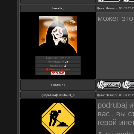
bassik_
Дата: Четверг, 03.03.20
может это
Сообщений: 125
Репутация:
35
Награды:
2
Добавить в друзья
( Латвия )
(СержЫы)sChOoLO_o
Дата: Четверг, 03.03.20
podrubaj 
вас , вы 
герой инет