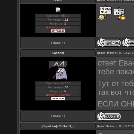
Сообщений: 97
Репутация:
13
Награды:
1
Добавить в друзья
( Латвия )
Lasonik
Дата: Четверг, 03.03.20
ответ Ева
тебе покаж
Тут от те
Сообщений: 236
Репутация:
34
так вот чт
Награды:
5
Добавить в друзья
ЕСЛИ ОН
( Латвия )
(СержЫы)sChOoLO_o
Дата: Четверг, 03.03.20