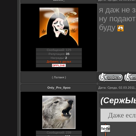
я даж не
ну подают
буду
Сообщений: 125
Репутация:
35
Награды:
2
Добавить в друзья
( Латвия )
Only_Pro_IIpoo
Дата: Среда, 02.03.2011
(СержЫ
Даже есл
Сообщений: 239