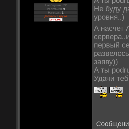
А ты podru
Сообщений: 22
Не буду д
Репутация:
0
Награды:
1
уровня..)
Добавить в друзья
А насчет 
сервера..
первый се
развелось
заяву))
А ты podr
Удачи тебе
Сообщени