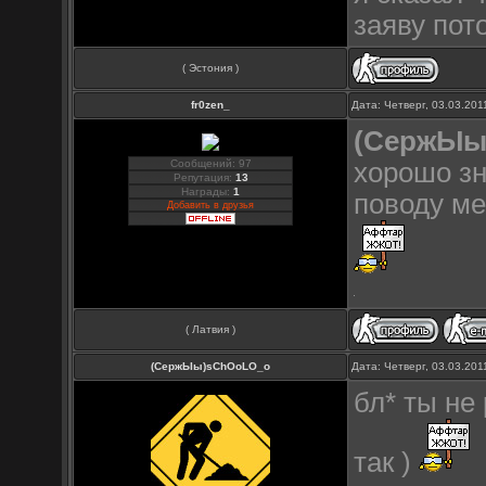
заяву по
( Эстония )
fr0zen_
Дата: Четверг, 03.03.20
(СержЫы
Сообщений: 97
хорошо зн
Репутация:
13
Награды:
1
поводу ме
Добавить в друзья
( Латвия )
(СержЫы)sChOoLO_o
Дата: Четверг, 03.03.20
бл* ты не
так )