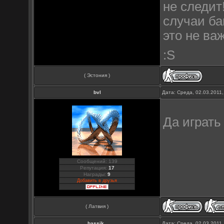
не следит!
случаи ба
это не важ
:S
( Эстония )
bvl
Дата: Среда, 02.03.2011
Да играть
Сообщений: 139
Репутация:
17
Награды:
9
Добавить в друзья
( Латвия )
bassik_
Дата: Среда, 02.03.2011