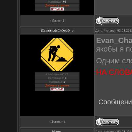
Награды:
74
Добавить в друзья
( Латвия )
(СержЫы)sChOoLO_o
Дата: Четверг, 03.03.20
Evan_Ch
якобы я п
Одним сло
НА СЛОВАХ
Сообщений: 22
Репутация:
0
Награды:
1
Добавить в друзья
Сообщени
( Эстония )
fr0zen_
Дата: Четверг, 03.03.20