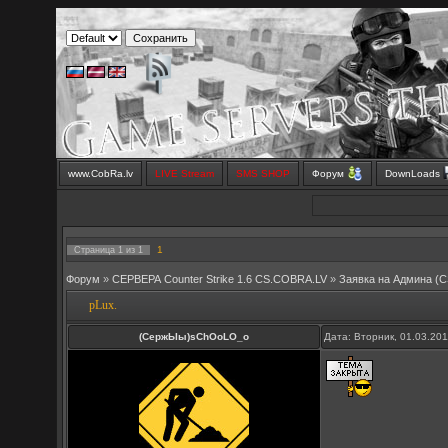
www.CobRa.lv
LIVE Stream
SMS SHOP
Форум
DownLoads
1
Страница
1
из
1
Форум
»
СЕРВЕРА Counter Strike 1.6 CS.COBRA.LV
»
Заявка на Aдмина (C
pLux.
(СержЫы)sChOoLO_o
Дата: Вторник, 01.03.20