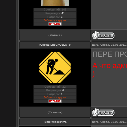
Сообщений: 143
Репутация:
41
Награды:
3
Добавить в друзья
( Латвия )
(СержЫы)sChOoLO_o
Дата: Среда, 02.03.2011
ПЕРЕ ПРО
А что адм
)
Сообщений: 22
Репутация:
0
Награды:
1
Добавить в друзья
( Эстония )
[Spielwiese]niva
Дата: Среда, 02.03.2011