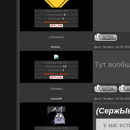
Сообщений: 22
Репутация:
0
Награды:
1
Добавить в друзья
( Эстония )
fr0zen_
Дата: Четверг, 03.03.20
Тут вообщ
Сообщений: 97
Репутация:
13
Награды:
1
Добавить в друзья
( Латвия )
Lasonik
Дата: Четверг, 03.03.201
(СержЫ
у нас ест
Сообщений: 236