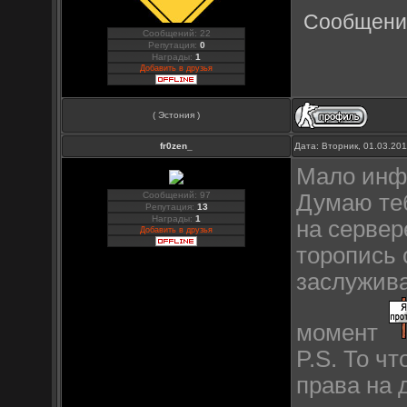
Сообщени
Сообщений: 22
Репутация:
0
Награды:
1
Добавить в друзья
( Эстония )
fr0zen_
Дата: Вторник, 01.03.20
Мало инфо
Сообщений: 97
Думаю теб
Репутация:
13
Награды:
1
на сервер
Добавить в друзья
торопись 
заслужива
момент
P.S. То ч
права на 