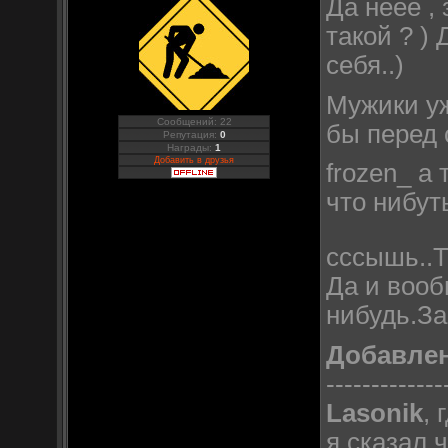
Да неее ,
такой ? ) 
себя..)
Мужики уж
Сообщений: 22
бы перед 
Репутация:
0
Награды:
1
Добавить в друзья
frozen_ а
что нибут
сссышь..Т
Да и вооб
нибудь.За
Добавле
-------------
Lasonik
, 
я сказал 