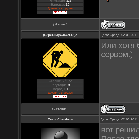
Репутация:
117
Награды:
10
Добавить в друзья
( Латвия )
(СержЫы)sChOoLO_o
Дата: Среда, 02.03.2011
Или хотя 
сервом.)
Сообщений: 22
Репутация:
0
Награды:
1
Добавить в друзья
( Эстония )
Evan_Chambers
Дата: Среда, 02.03.2011
вот решил
После тво