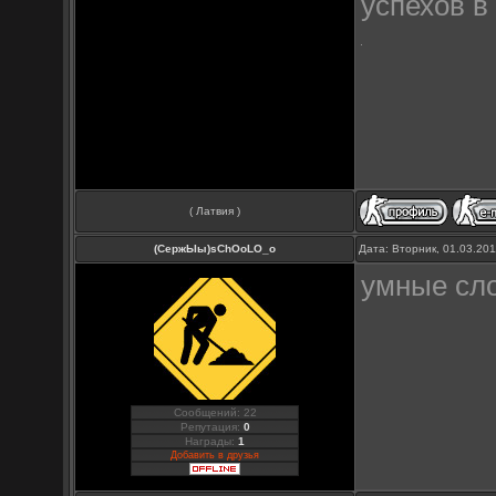
успехов 
( Латвия )
(СержЫы)sChOoLO_o
Дата: Вторник, 01.03.20
умные сло
Сообщений: 22
Репутация:
0
Награды:
1
Добавить в друзья