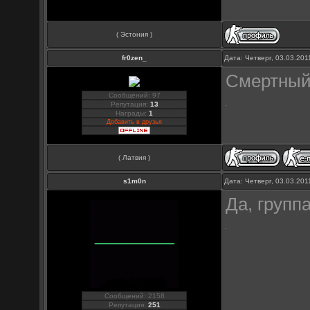
( Эстония )
fr0zen_
Дата: Четверг, 03.03.20
Смертный 
Сообщений: 97
Репутация:
13
Награды:
1
Добавить в друзья
( Латвия )
s1m0n
Дата: Четверг, 03.03.20
Да, группа
Сообщений: 2158
Репутация:
251