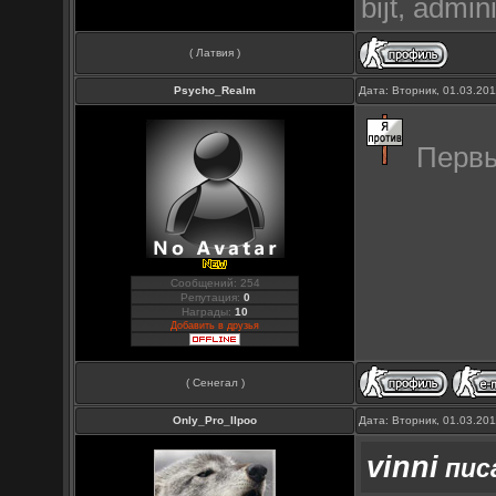
bijt, admi
( Латвия )
Psycho_Realm
Дата: Вторник, 01.03.20
Первый
Сообщений: 254
Репутация:
0
Награды:
10
Добавить в друзья
( Сенегал )
Only_Pro_IIpoo
Дата: Вторник, 01.03.20
vinni
писа