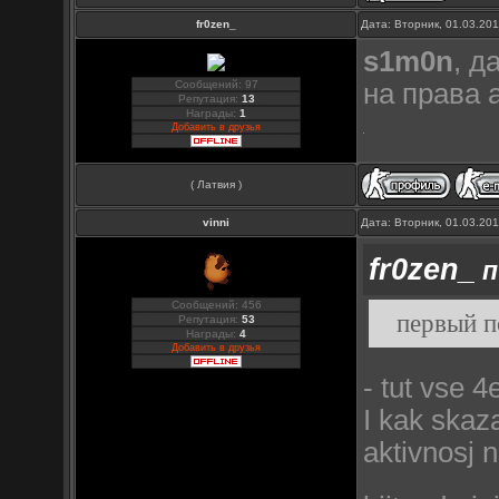
fr0zen_
Дата: Вторник, 01.03.20
s1m0n
, д
Сообщений: 97
на права 
Репутация:
13
Награды:
1
Добавить в друзья
( Латвия )
vinni
Дата: Вторник, 01.03.20
fr0zen_
п
Сообщений: 456
первый п
Репутация:
53
Награды:
4
Добавить в друзья
- tut vse 4
I kak skaz
aktivnosj 