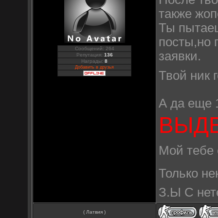
также жоп
Ты пытаеш
посты,но 
Сообщений: 264
заявки.
Репутация:
136
Награды:
8
Добавить в друзья
Твой ник 
А да еще
ВЫДЕ
Мой тебе 
Только не
З.Ы С нет
( Латвия )