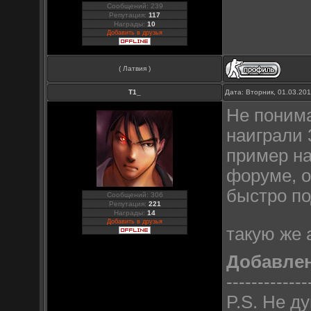
Сообщений: 239
Репутация:
117
Награды:
10
Добавить в друзья
( Латвия )
Т1_
Дата: Вторник, 01.03.20
Не понима
наиграли 
пример на
форуме, о
быстро по
Сообщений: 306
Репутация:
221
Награды:
14
Добавить в друзья
такую же 
Добавле
-------------
P.S. Не д