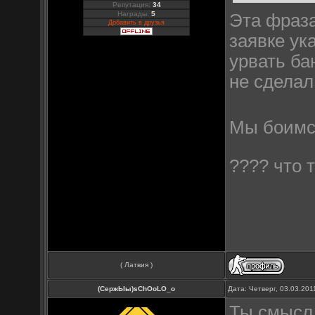
Репутация:
34
Награды:
5
Эта фраза
Добавить в друзья
заявке ук
урвать ба
не сделал
Мы боимс
???? что 
( Латвия )
(СержЫы)sChOoLO_o
Дата: Четверг, 03.03.20
Ты смысл