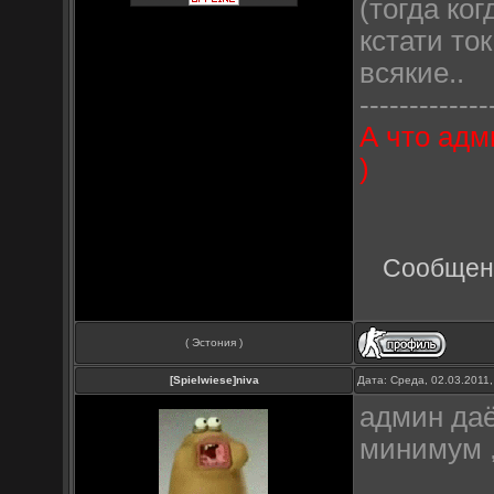
(тогда ког
кстати то
всякие..
-------------
А что адм
)
Сообщен
( Эстония )
[Spielwiese]niva
Дата: Среда, 02.03.2011
админ даё
минимум ,