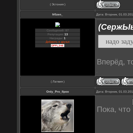
( Эстония )
fr0zen_
Дата: Вторник, 01.03.20
(СержЫ
Сообщений: 97
Репутация:
13
Награды:
1
надо зад
Добавить в друзья
Вперёд, т
( Латвия )
Only_Pro_IIpoo
Дата: Вторник, 01.03.20
Пока, что