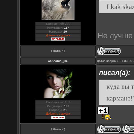
I kak ska
Сообщений: 239
Репутация:
117
Награды:
10
Не лучше 
Добавить в друзья
( Латвия )
cannabis_jm-
Дата: Вторник, 01.03.20
писал(а):
куда вы 
кармане!
Сообщений: 187
Репутация:
163
Награды:
21
Добавить в друзья
( Латвия )