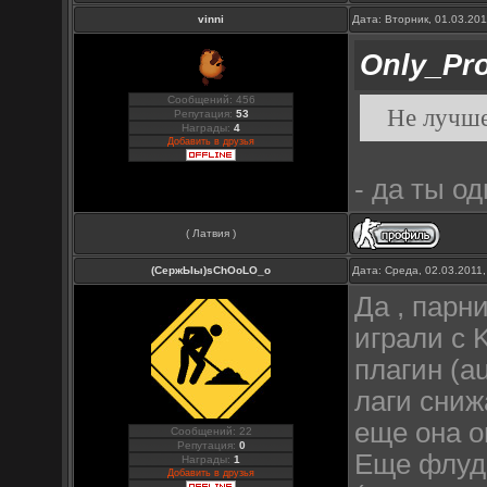
vinni
Дата: Вторник, 01.03.20
Only_Pro
Сообщений: 456
Не лучше 
Репутация:
53
Награды:
4
Добавить в друзья
- да ты о
( Латвия )
(СержЫы)sChOoLO_o
Дата: Среда, 02.03.2011
Да , парн
играли с
плагин (a
лаги сниж
еще она о
Сообщений: 22
Репутация:
0
Eще флуди
Награды:
1
Добавить в друзья