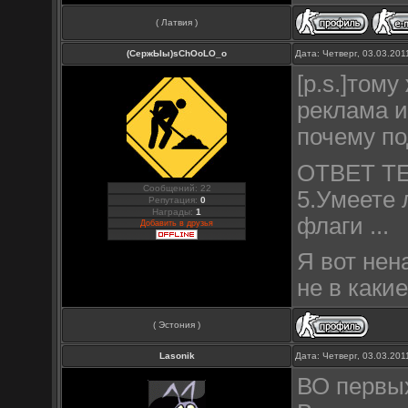
( Латвия )
(СержЫы)sChOoLO_o
Дата: Четверг, 03.03.20
[p.s.]том
реклама и
почему по
ОТВЕТ ТЕ
Сообщений: 22
5.Умеете 
Репутация:
0
Награды:
1
флаги ...
Добавить в друзья
Я вот нен
не в каки
( Эстония )
Lasonik
Дата: Четверг, 03.03.20
ВО первых