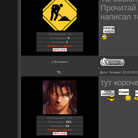
Прочитай 
написал т
Сообщений: 22
Репутация:
0
Награды:
1
Добавить в друзья
( Эстония )
Т1_
Дата: Четверг, 03.03.20
тут короч
Сообщений: 306
Репутация:
221
Награды:
14
Добавить в друзья