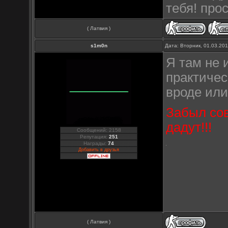
тебя! про
( Латвия )
s1m0n
Дата: Вторник, 01.03.20
Я там не 
практичес
вроде или
Забыл сов
дадут!!!
Сообщений: 2158
Репутация:
251
Награды:
74
Добавить в друзья
( Латвия )