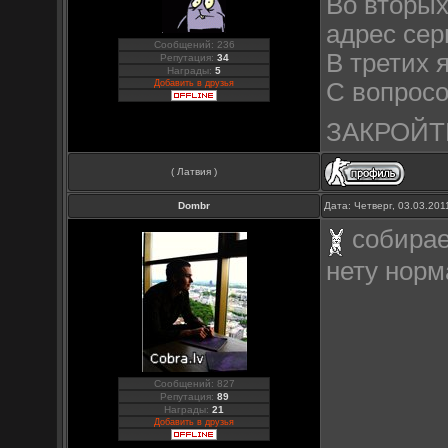
Во вторы
адрес сер
Сообщений: 236
В третих 
Репутация:
34
Награды:
5
Добавить в друзья
С вопросо
ЗАКРОЙТ
( Латвия )
Dombr
Дата: Четверг, 03.03.20
собираем
нету норм
Сообщений: 827
Репутация:
89
Награды:
21
Добавить в друзья