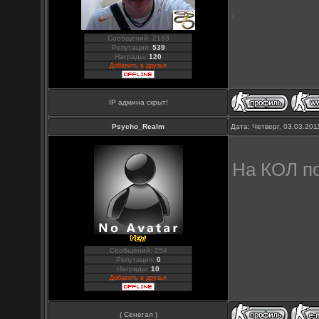
Сообщений: 2183
Репутация:
539
Награды:
120
Добавить в друзья
IP админа скрыт!
Psycho_Realm
Дата: Четверг, 03.03.20
На КОЛ п
Сообщений: 254
Репутация:
0
Награды:
10
Добавить в друзья
( Сенегал )