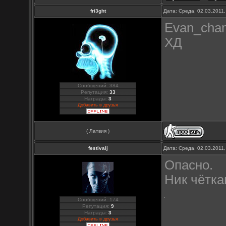
fri3ght
Дата: Среда, 02.03.2011
Evan_cham
ХД
Сообщений: 384
Репутация:
33
Награды:
3
Добавить в друзья
( Латвия )
festivalj
Дата: Среда, 02.03.2011
Опасно.
Ник чётка
Сообщений: 174
Репутация:
9
Награды:
3
Добавить в друзья