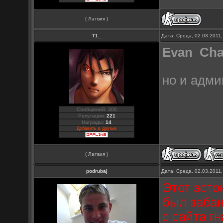
( Латвия )
Т1_
Дата: Среда, 02.03.2011
Evan_Ch
но и адм
Сообщений: 306
Репутация:
221
Награды:
14
Добавить в друзья
( Латвия )
podrubaj
Дата: Среда, 02.03.2011
Этот эсто
был забан
с сайта г