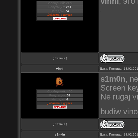
vinni
, это
Сообщений: 2158
Репутация:
251
Награды:
74
Добавить в друзья
( Латвия )
vinni
Дата: Пятница, 18.02.20
s1m0n
, n
Screen ke
Сообщений: 456
Ne rugaj v
Репутация:
53
Награды:
4
Добавить в друзья
budiw vin
( Латвия )
s1m0n
Дата: Пятница, 18.02.20