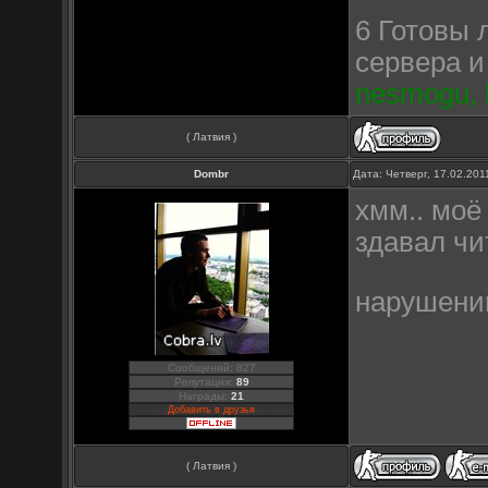
6 Готовы 
сервера и
nesmogu, l
( Латвия )
Dombr
Дата: Четверг, 17.02.20
хмм.. моё
здавал чит
нарушений
Сообщений: 827
Репутация:
89
Награды:
21
Добавить в друзья
( Латвия )