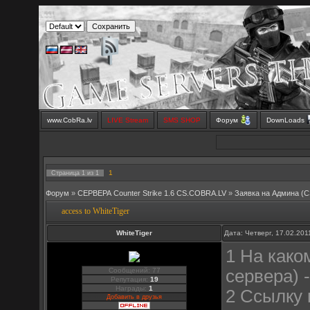
www.CobRa.lv
LIVE Stream
SMS SHOP
Форум
DownLoads
1
Страница
1
из
1
Форум
»
СЕРВЕРА Counter Strike 1.6 CS.COBRA.LV
»
Заявка на Aдмина (C
access to WhiteTiger
WhiteTiger
Дата: Четверг, 17.02.20
1 На како
Сообщений: 77
сервера) 
Репутация:
19
Награды:
1
2 Ссылку 
Добавить в друзья