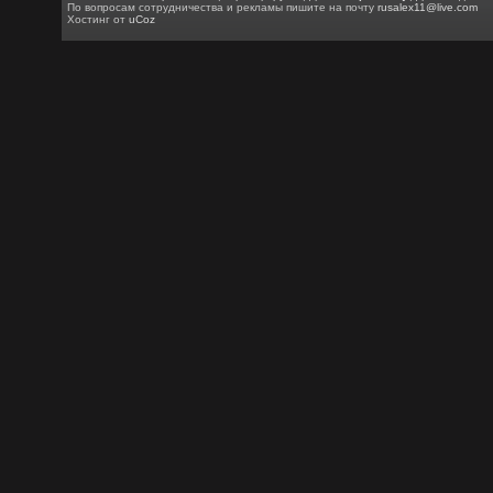
По вопросам сотрудничества и рекламы пишите на почту
rusalex11@live.com
Хостинг от
uCoz