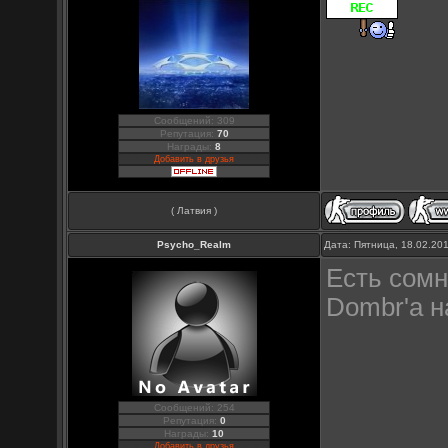
Сообщений: 309
Репутация:
70
Награды:
8
Добавить в друзья
( Латвия )
Psycho_Realm
Дата: Пятница, 18.02.20
Есть сом
Dombr'a н
Сообщений: 254
Репутация:
0
Награды:
10
Добавить в друзья