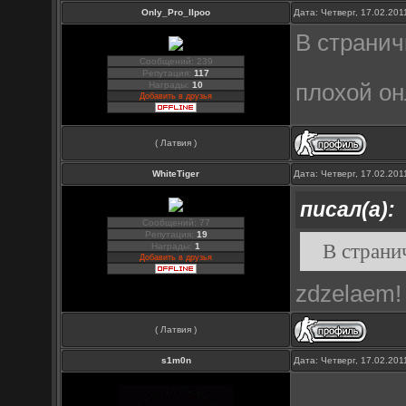
Only_Pro_IIpoo
Дата: Четверг, 17.02.20
В странич
Сообщений: 239
Репутация:
117
Награды:
10
плохой он
Добавить в друзья
( Латвия )
WhiteTiger
Дата: Четверг, 17.02.20
писал(а):
Сообщений: 77
Репутация:
19
В страни
Награды:
1
Добавить в друзья
zdzelaem
( Латвия )
s1m0n
Дата: Четверг, 17.02.20