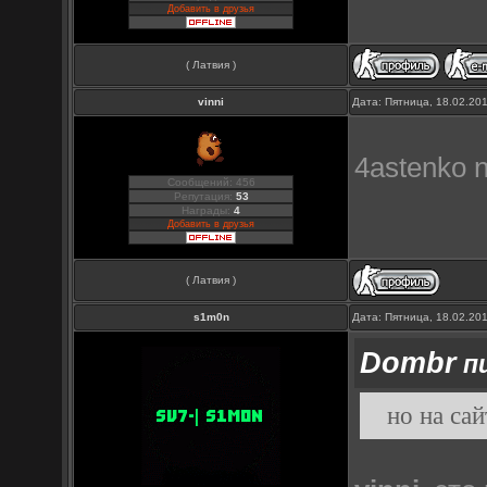
Добавить в друзья
( Латвия )
vinni
Дата: Пятница, 18.02.20
4astenko n
Сообщений: 456
Репутация:
53
Награды:
4
Добавить в друзья
( Латвия )
s1m0n
Дата: Пятница, 18.02.20
Dombr
пи
но на са