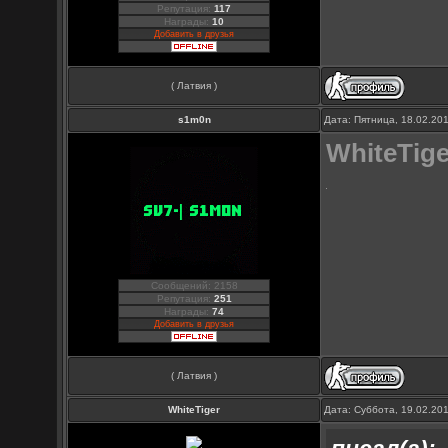
Репутация:
117
Награды:
10
Добавить в друзья
( Латвия )
s1m0n
Дата: Пятница, 18.02.20
WhiteTige
Сообщений: 2158
Репутация:
251
Награды:
74
Добавить в друзья
( Латвия )
WhiteTiger
Дата: Суббота, 19.02.20