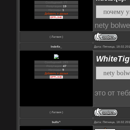
Сообщений: 77
Репутация:
19
почему у
Награды:
1
Добавить в друзья
nety bolwe
( Латвия )
Indefix_
Дата: Пятница, 18.02.20
WhiteTig
Сообщений: 285
Репутация:
47
Награды:
9
nety bolw
Добавить в друзья
это от те
( Латвия )
bulls^
Дата: Пятница, 18.02.20