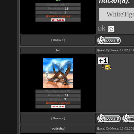
писал(а):
Сообщений: 77
Репутация:
19
WhiteTig
Награды:
1
Добавить в друзья
ok
( Латвия )
bvl
Дата: Суббота, 19.02.20
Сообщений: 139
Репутация:
17
Награды:
9
Добавить в друзья
( Латвия )
podrubaj
Дата: Суббота, 19.02.20