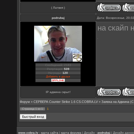
( Латвия )
podrubaj
Дата: Воскресенье, 20.0
на скайп 
Сообщений: 2183
Репутация:
539
Награды:
120
Добавить в друзья
IP админа скрыт!
Форум
»
СЕРВЕРА Counter Strike 1.6 CS.COBRA.LV
»
Заявка на Aдмина (C
1
Страница
1
из
1
www.cobra.lv
-
карта сайта
|
карта форума
| Дизайн -
podrubaj
| Дизайн данно