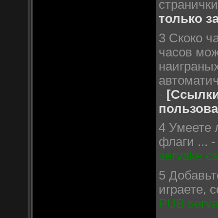
странички
только з
3 Скоко ч
часов мож
наиграных
автоматич
-
[Ссылки
пользова
4 Умеете 
флаги ... 
servake cs
5 Добавьт
играете, с
PUB servak