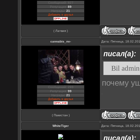
Сообщений: 827
Репутация:
89
Награды:
21
Добавить в друзья
( Латвия )
cannabis_nv-
Дата: Пятница, 18.02.20
писал(а):
Bil admin
почему у
Сообщений: 293
Репутация:
99
Награды:
21
Добавить в друзья
( Пакистан )
WhiteTiger
Дата: Пятница, 18.02.20
писал(а):