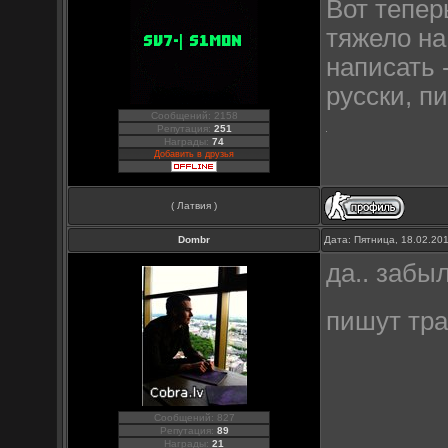
Вот тепе
тяжело на
написать 
русски, п
Сообщений: 2158
Репутация:
251
Награды:
74
Добавить в друзья
( Латвия )
Dombr
Дата: Пятница, 18.02.20
да.. забыл
пишут тр
Сообщений: 827
Репутация:
89
Награды:
21