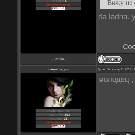
Вижу не 
Награды:
1
Добавить в друзья
da ladna. 
Соо
( Латвия )
cannabis_jm-
Дата: Пятница, 18.02.20
молодец 
Сообщений: 187
Репутация:
163
Награды:
21
Добавить в друзья