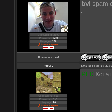
bvl
spam d
Сообщений: 2183
Репутация:
539
Награды:
120
Добавить в друзья
IP админа скрыт!
RusSeL
Дата: Воскресенье, 20.0
РЕК
Кстат
Сообщений: 611
Репутация:
151
Награды:
28
Добавить в друзья