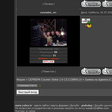
( Латвия )
cannabis_nv-
Дата: Суббота, 31.07.20
Сообщений: 293
Репутация:
99
Награды:
21
Добавить в друзья
( Пакистан )
Форум
»
СЕРВЕРА Counter Strike 1.6 CS.COBRA.LV
»
Заявка на Aдмина (C
1
Страница
1
из
1
www.cobra.lv
-
карта сайта
|
карта форума
| Дизайн -
podrubaj
| Дизайн данно
По вопросам сотрудничества и рекламы пишите на почту
rusalex11@live.com
Хостинг от
uCoz