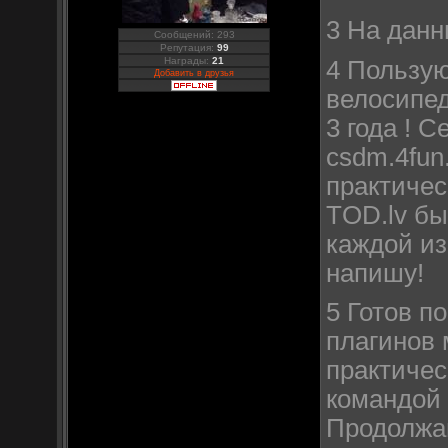
3 На данн
Сообщений: 293
Репутация:
99
Награды:
21
4 Пользую
Добавить в друзья
велосипед
3 года ! С
csdm.4fun.l
практичес
TOD.lv бы
каждой из
напишу!
5 Готов п
плагинов 
практичес
командой 
Продолжай