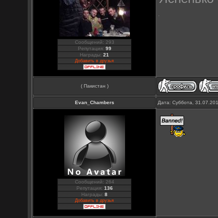
Сообщений: 293
Репутация:
99
Награды:
21
Добавить в друзья
( Пакистан )
Evan_Chambers
Дата: Суббота, 31.07.20
Сообщений: 264
Репутация:
136
Награды:
8
Добавить в друзья