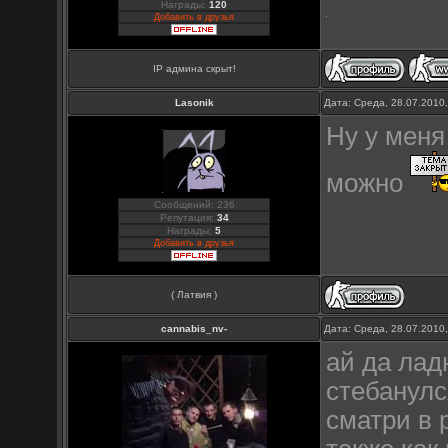
Награды:
120
Добавить в друзья
IP админа скрыт!
Lasonik
Дата: Среда, 28.07.2010
Ну у меня
можно
Сообщений: 236
Репутация:
34
Награды:
5
Добавить в друзья
( Латвия )
cannabis_nv-
Дата: Среда, 28.07.2010
ай да лад
стебанулс
сматри в 