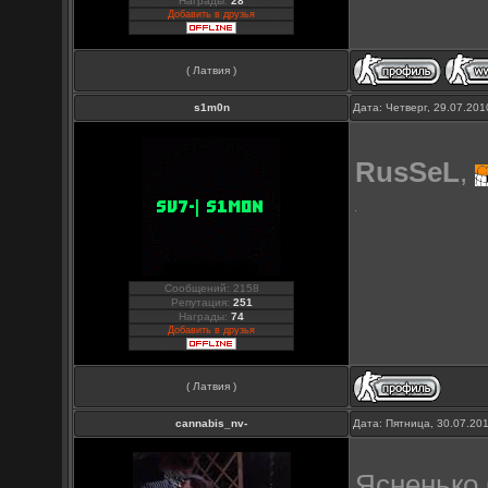
Награды:
28
Добавить в друзья
( Латвия )
s1m0n
Дата: Четверг, 29.07.20
RusSeL
,
Сообщений: 2158
Репутация:
251
Награды:
74
Добавить в друзья
( Латвия )
cannabis_nv-
Дата: Пятница, 30.07.20
Ясненько 