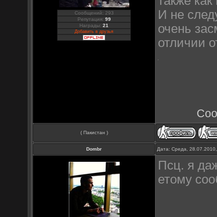
также как 
И не следу
Сообщений: 293
Репутация:
99
очень зас
Награды:
21
Добавить в друзья
отличии о
Соо
( Пакистан )
Dombr
Дата: Среда, 28.07.2010
Псц. я да
етому соо