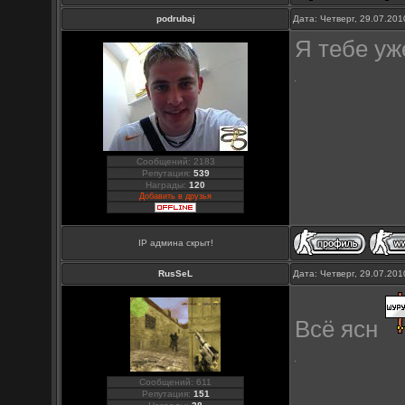
podrubaj
Дата: Четверг, 29.07.20
Я тебе уж
Сообщений: 2183
Репутация:
539
Награды:
120
Добавить в друзья
IP админа скрыт!
RusSeL
Дата: Четверг, 29.07.20
Всё ясн
Сообщений: 611
Репутация:
151