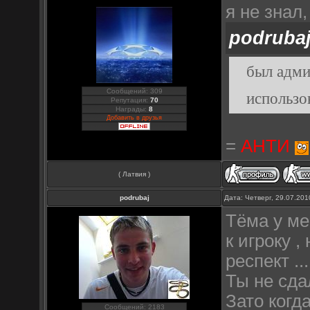
я не знал
podruba
был админ
Сообщений: 309
использо
Репутация:
70
Награды:
8
Добавить в друзья
=
АНТИ
( Латвия )
podrubaj
Дата: Четверг, 29.07.20
Тёма у мен
к игроку 
респект .
Ты не сда
Зато когд
Сообщений: 2183