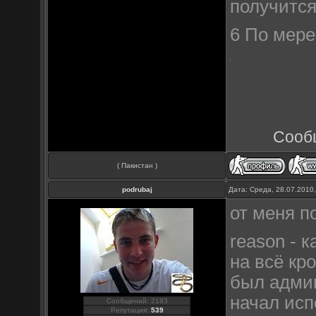
получится
6 По мере
Сооб
( Пакистан )
podrubaj
Дата: Среда, 28.07.2010
от меня 
reason - к
на всё кр
был админо
начал исп
Сообщений: 2183
Репутация:
539