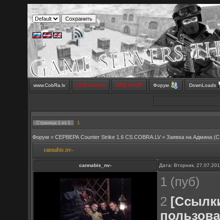
www.CobRa.lv
LIVE Stream
SMS SHOP
Форум
DownLoads
1
Страница
1
из
1
Форум
»
СЕРВЕРА Counter Strike 1.6 CS.COBRA.LV
»
Заявка на Aдмина (C
cannabis.nv-
cannabis_nv-
Дата: Вторник, 27.07.20
1 (пуб)
2
[Ссылк
пользова