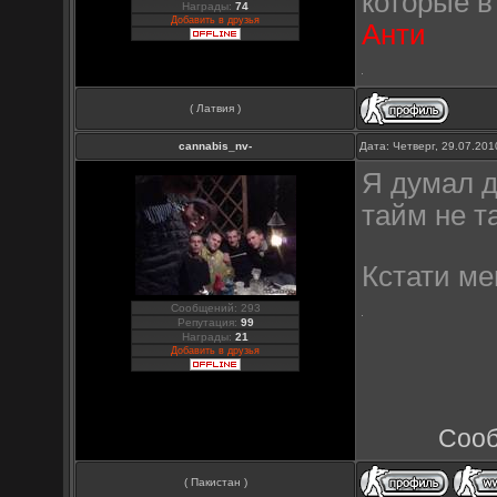
которые в
Награды:
74
Добавить в друзья
Анти
( Латвия )
cannabis_nv-
Дата: Четверг, 29.07.20
Я думал д
тайм не т
Кстати ме
Сообщений: 293
Репутация:
99
Награды:
21
Добавить в друзья
Сооб
( Пакистан )