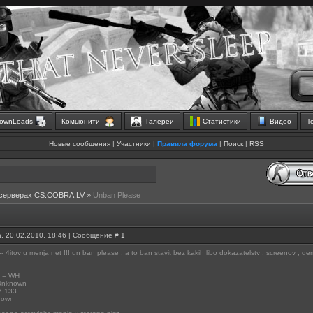
ownLoads
Комьюнити
Галереи
Статистики
Видео
Т
Новые сообщения
|
Участники
|
Правила форума
|
Поиск
|
RSS
 серверах CS.COBRA.LV
»
Unban Please
, 20.02.2010, 18:46 | Сообщение #
1
-- 4itov u menja net !!! un ban please , a to ban stavit bez kakih libo dokazatelstv , screenov ,
 = WH
Unknown
7.133
nown