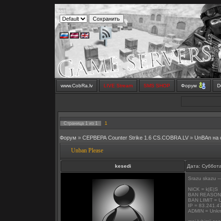
www.CobRa.lv
LIVE Stream
SMS SHOP
Форум
D
1
Страница
1
из
1
Форум
»
СЕРВЕРА Counter Strike 1.6 CS.COBRA.LV
»
UnBAn на
Unban Please
kesedi
Дата: Суббота
Srazu skazu --
NICK = k|E|S
BAN REASON
BAN LIMIT = 
IP = 83.241.4
ADMIN = Unk