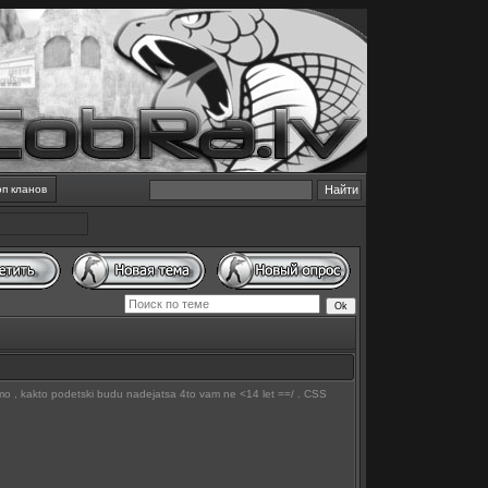
оп кланов
 demo , kakto podetski budu nadejatsa 4to vam ne <14 let ==/ . CSS