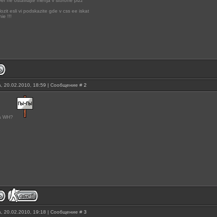
rver ne ostavlajte menja v storone plzz
zit esli vi podskazite gde v css ee iskat
ie !!!
, 20.02.2010, 18:59 | Сообщение #
2
za WH?
, 20.02.2010, 19:18 | Сообщение #
3