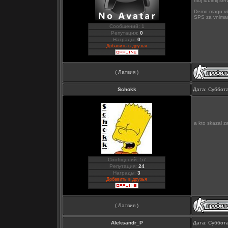
moj lubimij se
Demo magu vilo
SPS za vniman
Сообщений: 1
Репутация:
0
Награды:
0
Добавить в друзья
( Латвия )
Schokk
Дата: Суббота
a kto skazal 
Сообщений: 57
Репутация:
24
Награды:
3
Добавить в друзья
( Латвия )
Aleksandr_P
Дата: Суббота