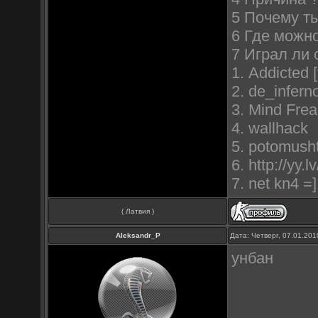
5 Почему т
6 Где можн
7 Играл ли 
1. Addicted [
2. de_infern
3. Mind Fre
4. wallhack
5. potomusht
6. http://y
7. net kn4 =]
( Латвия )
Aleksandr_P
Дата: Четверг, 07.01.20
унбан