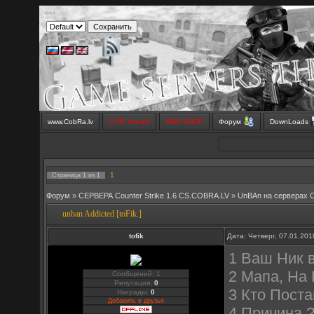
www.CobRa.lv
LIVE Stream
SMS SHOP
Форум
DownLoads
1
Страница
1
из
1
Форум
»
СЕРВЕРА Counter Strike 1.6 CS.COBRA.LV
»
UnBAn на серверах 
unban Addicted [toFik.]
tofik
Дата: Четверг, 07.01.20
1 Ваш Ник 
2 Мапа, На 
Сообщений: 1
Репутация:
0
3 Кто Поста
Награды:
0
Добавить в друзья
4 Причина 