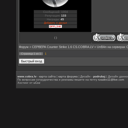
Сообщений: 1004
Репутация:
133
Награды:
45
Добавить в друзья
( )
Форум
»
СЕРВЕРА Counter Strike 1.6 CS.COBRA.LV
»
UnBAn на серверах 
1
Страница
1
из
1
www.cobra.lv
-
карта сайта
|
карта форума
| Дизайн -
podrubaj
| Дизайн данно
По вопросам сотрудничества и рекламы пишите на почту
rusalex11@live.com
Хостинг от
uCoz