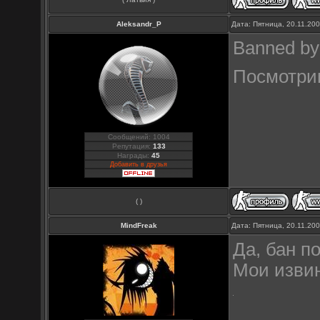
Aleksandr_P
Дата: Пятница, 20.11.20
Banned by
Посмотрим
Сообщений: 1004
Репутация:
133
Награды:
45
Добавить в друзья
( )
MindFreak
Дата: Пятница, 20.11.20
Да, бан п
Мои изви