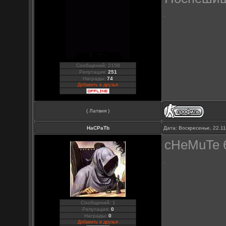
Сообщений: 2158
Репутация:
251
Награды:
74
Добавить в друзья
( Латвия )
HaCPaTb
Дата: Воскресенье, 22.1
cHeMuTe 6
Сообщений: 1
Репутация:
0
Награды:
0
Добавить в друзья