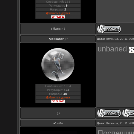
Сообщений: 183
Репутация:
9
Награды:
2
Добавить в друзья
( Латвия )
Aleksandr_P
Дата: Пятница, 20.11.20
unbaned
Сообщений: 1004
Репутация:
133
Награды:
45
Добавить в друзья
( )
s1m0n
Дата: Пятница, 20.11.20
Поспеши