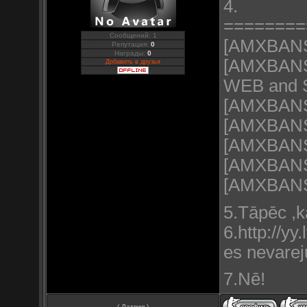
4.
========
Сообщений: 1
[AMXBANS]
Репутация:
0
Награды:
0
[AMXBANS]
Добавить в друзья
WEB and 
[AMXBANS]
[AMXBANS]
[AMXBANS
[AMXBANS]
[AMXBANS
5.Tāpēc ,k
6.http://
es nevareju
7.Nē!
( Латвия )