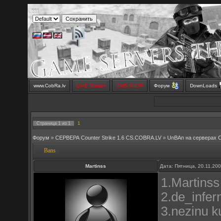
www.CobRa.lv
LIVE Stream
SMS SHOP
Форум
DownLoads
1
Страница
1
из
1
Форум
»
СЕРВЕРА Counter Strike 1.6 CS.COBRA.LV
»
UnBAn на серверах 
Bans
Martinss
Дата: Пятница, 20.11.20
1.Martinss
2.de_infer
3.nezinu k