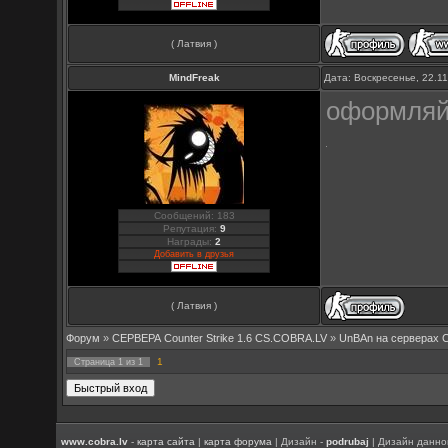
( Латвия )
MindFreak
Дата: Воскресенье, 22.1
оформляй 
Сообщений: 183
Репутация:
9
Награды:
2
Добавить в друзья
( Латвия )
Форум
»
СЕРВЕРА Counter Strike 1.6 CS.COBRA.LV
»
UnBAn на серверах 
1
Страница
1
из
1
www.cobra.lv
-
карта сайта
|
карта форума
| Дизайн -
podrubaj
| Дизайн данно