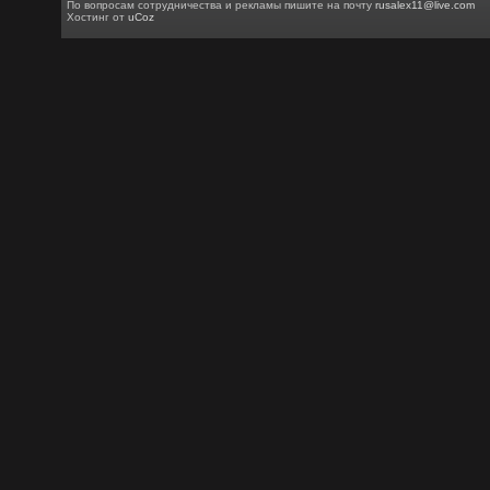
По вопросам сотрудничества и рекламы пишите на почту
rusalex11@live.com
Хостинг от
uCoz