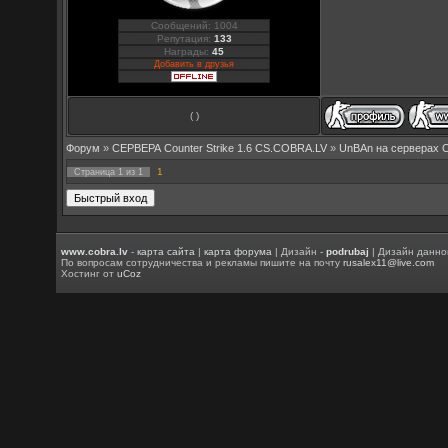
Сообщений: 1004
Репутация:
133
Награды:
45
Добавить в друзья
( )
Форум
»
СЕРВЕРА Counter Strike 1.6 CS.COBRA.LV
»
UnBAn на серверах 
1
Страница
1
из
1
www.cobra.lv
-
карта сайта
|
карта форума
| Дизайн -
podrubaj
| Дизайн данно
По вопросам сотрудничества и рекламы пишите на почту
rusalex11@live.com
Хостинг от
uCoz