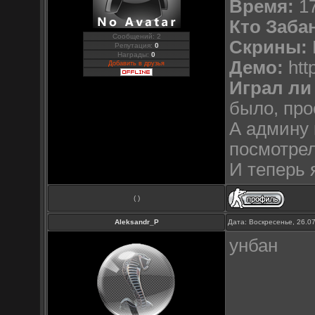
Время:
17
Кто Заба
Сообщений: 2
Скрины:
Репутация:
0
Награды:
0
Демо:
htt
Добавить в друзья
Играл ли
было, про
А админу 
посмотрел
И теперь 
( )
Aleksandr_P
Дата: Воскресенье, 26.0
унбан