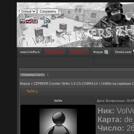
www.CobRa.lv
LIVE Stream
SMS SHOP
Форум
DownLoads
1
Страница
1
из
1
Форум
»
СЕРВЕРА Counter Strike 1.6 CS.COBRA.LV
»
UnBAn на серверах 
VolVo )
VolVo
Дата: Воскресенье, 26.0
Ник:
VolV
Карта:
de
Число:
26