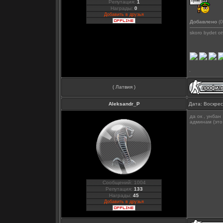
Репутация:
1
Награды:
0
Добавить в друзья
Добавлено
(0
----------------------
skoro bydet ot
( Латвия )
Aleksandr_P
Дата: Воскрес
да ок , унбан
админам (это
Сообщений: 1004
Репутация:
133
Награды:
45
Добавить в друзья