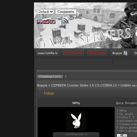
www.CobRa.lv
LIVE Stream
SMS SHOP
Форум
D
1
Страница
1
из
1
Форум
»
СЕРВЕРА Counter Strike 1.6 CS.COBRA.LV
»
UnBAn на
Unban
NiFty
Дата: Воскрес
1 NiFty
2 De_dust2
3 Cobra T_T
4 поставил з
5 Сервер но
6 Здесь демк
7 Нет и вобщ
Сообщений: 4