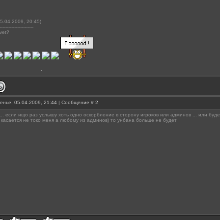
5.04.2009, 20:45)
-----------------------
vet?
енье, 05.04.2009, 21:44 | Сообщение #
2
 ... если ищо раз услышу хоть одно оскорбление в сторону игроков или админов ... или бу
 касается не токо меня а любому из админов) то унбана больше не будет