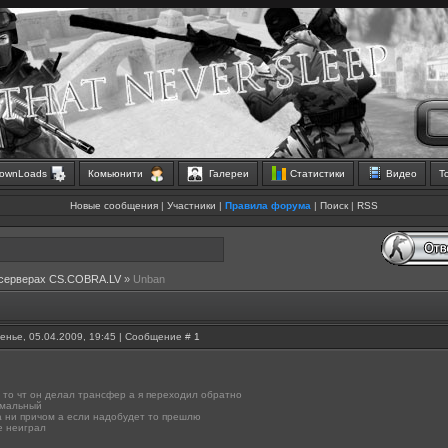
ownLoads
Комьюнити
Галереи
Статистики
Видео
Т
Новые сообщения
|
Участники
|
Правила форума
|
Поиск
|
RSS
 серверах CS.COBRA.LV
»
Unban
енье, 05.04.2009, 19:45 | Сообщение #
1
а то чт он делал трансфер а я переходил обратно
рмальный
а ни причом а если надобудет то прешлю
е неиграл