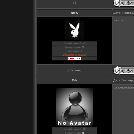
( )
NiFty
Дата: Понедел
ok sps
Сообщений: 4
Репутация:
1
Награды:
0
Добавить в друзья
( Латвия )
Eds
Дата: Четверг
Ja smotrelmne 
Сообщений: 3
Репутация:
0