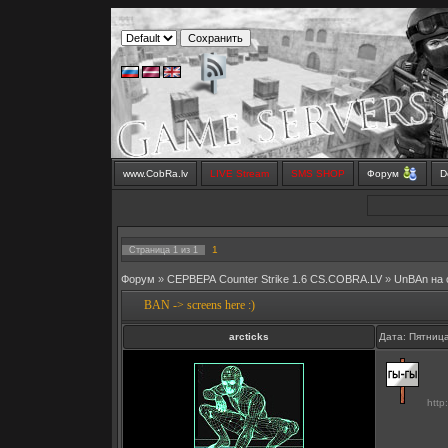
www.CobRa.lv
LIVE Stream
SMS SHOP
Форум
D
1
Страница
1
из
1
Форум
»
СЕРВЕРА Counter Strike 1.6 CS.COBRA.LV
»
UnBAn на
BAN -> screens here :)
arcticks
Дата: Пятница
http: