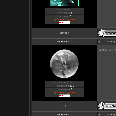
Сообщений: 2
Репутация:
0
Награды:
0
Добавить в друзья
( Латвия )
Aleksandr_P
Дата: Пятница
Заявка на ун
Сообщений: 1004
Репутация:
133
Награды:
45
Добавить в друзья
( )
Aleksandr_P
Дата: Пятница