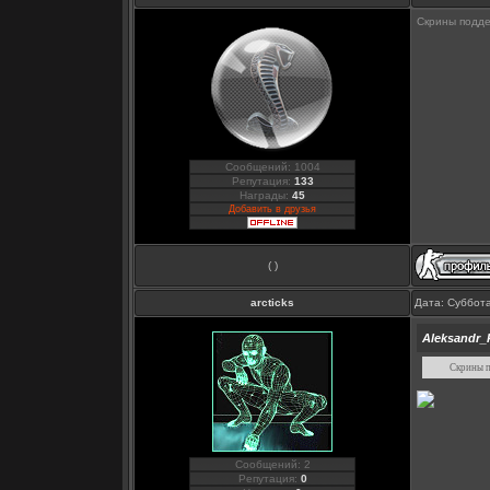
Скрины подде
Сообщений: 1004
Репутация:
133
Награды:
45
Добавить в друзья
( )
arcticks
Дата: Суббота
Aleksandr_
Скрины п
Сообщений: 2
Репутация:
0