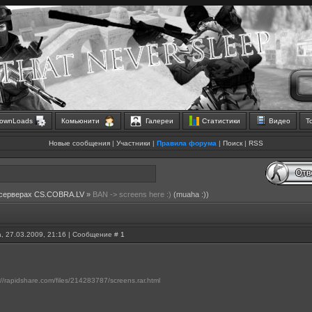
ownLoads
Комьюнити
Галереи
Статистики
Видео
Т
Новые сообщения
|
Участники
|
Правила форума
|
Поиск
|
RSS
 серверах CS.COBRA.LV
»
BAN -> screens here :)
(muaha :))
, 27.03.2009, 21:16 | Сообщение #
1
//rapidshare.com/files/214283787/screens.rar.html