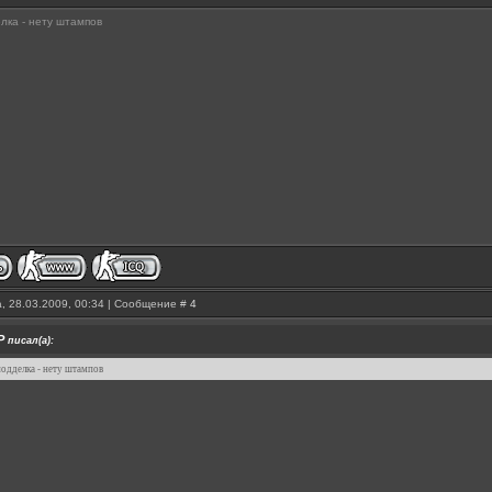
лка - нету штампов
, 28.03.2009, 00:34 | Сообщение #
4
P
писал(а):
одделка - нету штампов