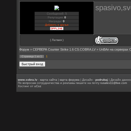
spasivo,sv
Сообщений: 5
Репутация:
0
Награды:
0
Добавить в друзья
( Латвия )
Форум
»
СЕРВЕРА Counter Strike 1.6 CS.COBRA.LV
»
UnBAn на серверах 
1
Страница
1
из
1
www.cobra.lv
-
карта сайта
|
карта форума
| Дизайн -
podrubaj
| Дизайн данно
По вопросам сотрудничества и рекламы пишите на почту
rusalex11@live.com
Хостинг от
uCoz