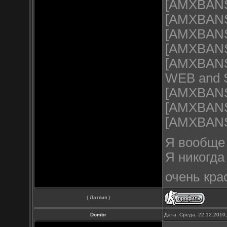
[AMXBANS]
[AMXBANS]
[AMXBANS]
[AMXBANS]
[AMXBANS]
WEB and 
[AMXBANS]
[AMXBANS] 
[AMXBANS
Я вообще 
Я никогда 
очень кра
( Латвия )
Dombr
Дата: Среда, 22.12.2010