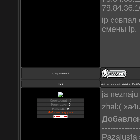
78.84.36.1
ip совпал
смены ip.
( Украина )
live
Дата: Среда, 22.12.2010
ja neznaju
Сообщений: 5
zhal:( xa4u
Репутация:
0
Награды:
0
Добавить в друзья
Добавле
-------------
Pazalusta 