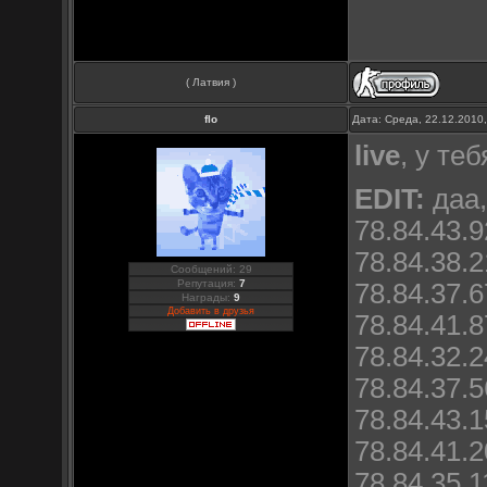
( Латвия )
flo
Дата: Среда, 22.12.2010
live
, у те
EDIT:
даа,
78.84.43.9
78.84.38.2
Сообщений: 29
Репутация:
7
78.84.37.6
Награды:
9
Добавить в друзья
78.84.41.8
78.84.32.2
78.84.37.5
78.84.43.1
78.84.41.2
78.84.35.1