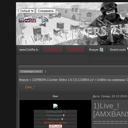
www.CobRa.lv
LIVE Stream
SMS SHOP
Форум
DownLoads
1
Страница
1
из
1
Форум
»
СЕРВЕРА Counter Strike 1.6 CS.COBRA.LV
»
UnBAn на серверах 
LIve_!
live
Дата: Среда, 22.12.2010
1)Live_!
Сообщений: 5
[AMXBAN
Репутация:
0
Награды:
0
========
Добавить в друзья