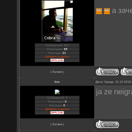
а зач
Сообщений: 827
Репутация:
89
Награды:
21
Добавить в друзья
( Латвия )
live
Дата: Среда, 22.12.2010
ja ze neig
Сообщений: 5
Репутация:
0
Награды:
0
Добавить в друзья
( Латвия )