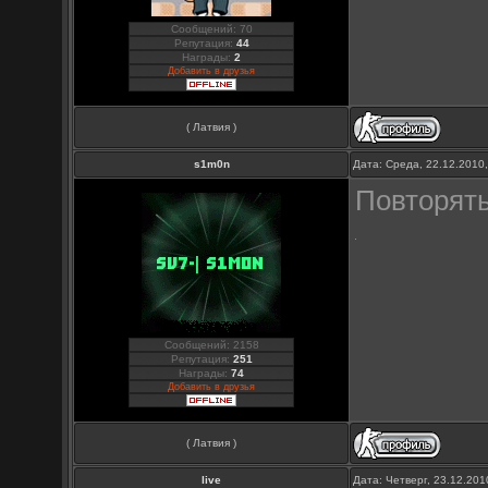
Сообщений: 70
Репутация:
44
Награды:
2
Добавить в друзья
( Латвия )
s1m0n
Дата: Среда, 22.12.2010
Повторят
Сообщений: 2158
Репутация:
251
Награды:
74
Добавить в друзья
( Латвия )
live
Дата: Четверг, 23.12.20