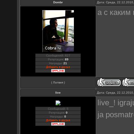
Dombr
Дата: Среда, 22.12.2010
а с каким
Сообщений: 827
Репутация:
89
Награды:
21
Добавить в друзья
( Латвия )
live
Дата: Среда, 22.12.2010
live_! igra
Сообщений: 5
ja posmatr
Репутация:
0
Награды:
0
Добавить в друзья