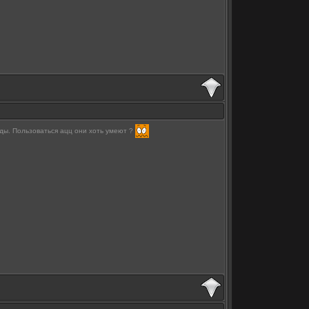
еды. Пользоваться ацц они хоть умеют ?