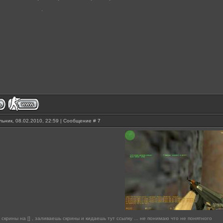
ьник, 08.02.2010, 22:59 | Сообщение #
7
скрины на [] , заливаешь скрины и кидаешь тут ссылку ... не понимаю что не понятного