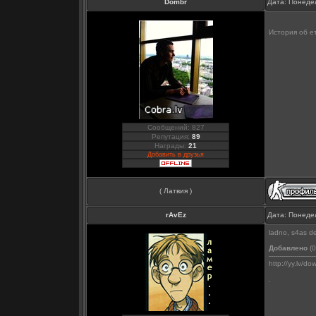
Dombr
Дата: Понедел
История об е
Сообщений: 827
Репутация:
89
Награды:
21
Добавить в друзья
( Латвия )
rAvEz
Дата: Понедел
ladno, s4as d
Добавлено
(0
----------------------
http://yy.lv/