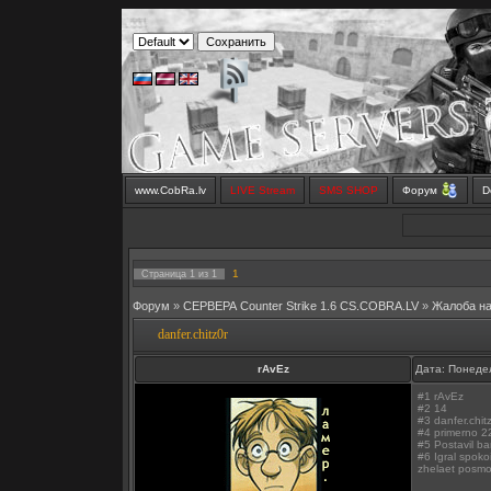
www.CobRa.lv
LIVE Stream
SMS SHOP
Форум
D
1
Страница
1
из
1
Форум
»
СЕРВЕРА Counter Strike 1.6 CS.COBRA.LV
»
Жалоба н
danfer.chitz0r
rAvEz
Дата: Понедел
#1 rAvEz
#2 14
#3 danfer.chit
#4 primerno 2
#5 Postavil ban,
#6 Igral spoko
zhelaet posmo