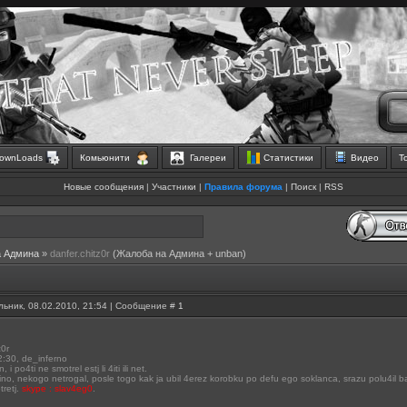
ownLoads
Комьюнити
Галереи
Статистики
Видео
Т
Новые сообщения
|
Участники
|
Правила форума
|
Поиск
|
RSS
а Админа
»
danfer.chitz0r
(Жалоба на Админа + unban)
ьник, 08.02.2010, 21:54 | Сообщение #
1
z0r
2:30, de_inferno
 i po4ti ne smotrel estj li 4iti ili net.
ino, nekogo netrogal, posle togo kak ja ubil 4erez korobku po defu ego soklanca, srazu polu4il
tretj.
skype : slav4eg0
.