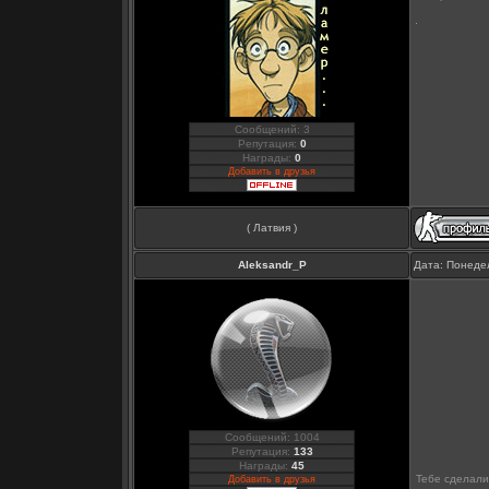
Сообщений: 3
Репутация:
0
Награды:
0
Добавить в друзья
( Латвия )
Aleksandr_P
Дата: Понедел
Сообщений: 1004
Репутация:
133
Награды:
45
Тебе сделали 
Добавить в друзья