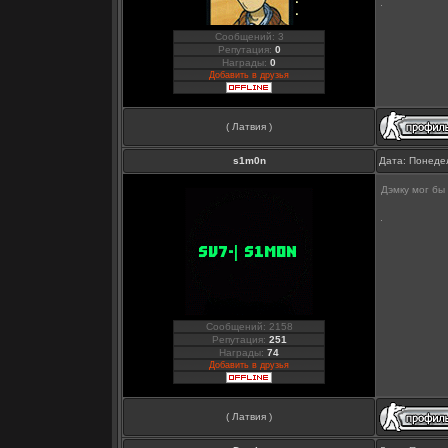
Сообщений: 3
Репутация:
0
Награды:
0
Добавить в друзья
( Латвия )
s1m0n
Дата: Понедел
Дэмку мог бы
Сообщений: 2158
Репутация:
251
Награды:
74
Добавить в друзья
( Латвия )