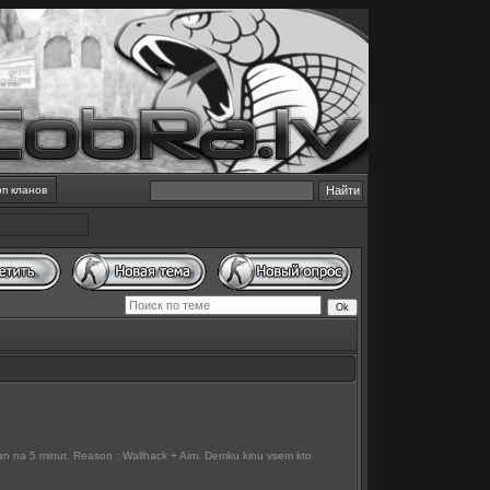
оп кланов
 ban na 5 minut. Reason : Wallhack + Aim. Demku kinu vsem kto