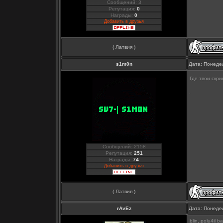
Сообщений: 3
Репутация:
0
Награды:
0
Добавить в друзья
( Латвия )
s1m0n
Дата: Понедел
Где твои скр
Сообщений: 2158
Репутация:
251
Награды:
74
Добавить в друзья
( Латвия )
rAvEz
Дата: Понедел
blin, polu4il b