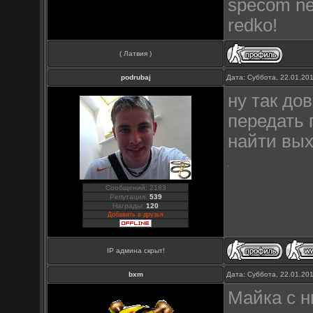
specom ne 
redko!
( Латвия )
podrubaj
Дата: Суббота, 22.01.20
ну так до
передать 
найти вы
Сообщений: 2183
Репутация:
539
Награды:
120
Добавить в друзья
IP админа скрыт!
bxm
Дата: Суббота, 22.01.20
Майка с н