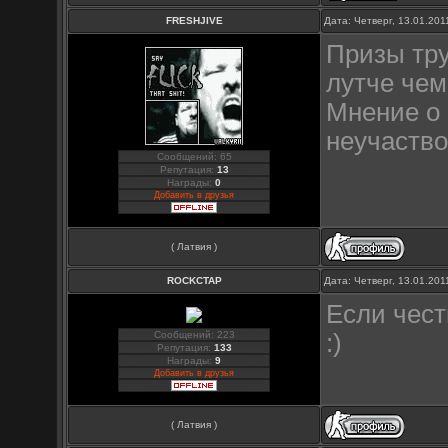
FRESHJIVE
Дата: Четверг, 13.01.20
Призы тру
лутче чем
Мнение о 
неучаств
Сообщений: 65
Репутация:
13
Награды:
0
Добавить в друзья
( Латвия )
ROCKCTAP
Дата: Четверг, 13.01.20
Если чест
Сообщений: 223
:)
Репутация:
133
Награды:
9
Добавить в друзья
( Латвия )