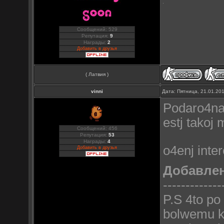
Сообщений: 529
Репутация:
9
Награды:
2
Добавить в друзья
( Латвия )
vinni
Дата: Пятница, 21.01.20
Podaro4naj
estj takoj 
Сообщений: 456
Репутация:
53
Награды:
4
o4enj inte
Добавить в друзья
Добавле
-------------
P.S 4to po 
bolwemu ko