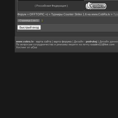
( Российская Федерация )
Форум
»
OFFTOPIC =)
»
Турниры Counter Strike 1.6 на www.CobRa.lv
»
Тур
1
Страница
1
из
1
www.cobra.lv
-
карта сайта
|
карта форума
| Дизайн -
podrubaj
| Дизайн данно
По вопросам сотрудничества и рекламы пишите на почту
rusalex11@live.com
Хостинг от
uCoz