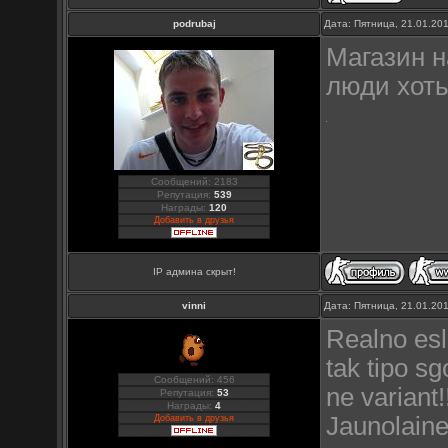
podrubaj
Дата: Пятница, 21.01.20
Магазин н
люди хоть
Сообщений: 2183
Репутация:
539
Награды:
120
Добавить в друзья
IP админа скрыт!
vinni
Дата: Пятница, 21.01.20
Realno esl
tak tipo s
Сообщений: 456
ne variant
Репутация:
53
Награды:
4
Jaunolaine 
Добавить в друзья