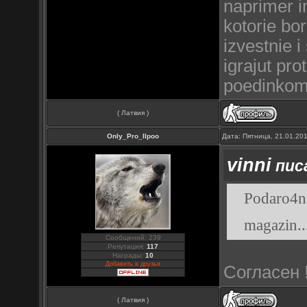
naprimer in
kotorie bo
izvestnie i
igrajut pr
poedinkom!!
( Латвия )
Only_Pro_IIpoo
Дата: Пятница, 21.01.20
vinni
писа
Podaro4na
magazin..
Сообщений: 239
Репутация:
117
Награды:
10
Добавить в друзья
Согласен !
( Латвия )