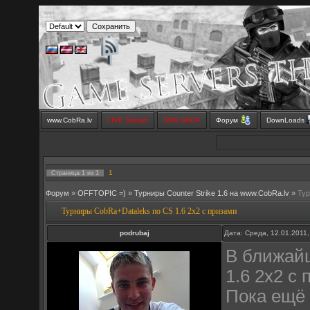
www.CobRa.lv
LIVE Stream
SMS SHOP
Форум
DownLoads
1
Страница
1
из
1
Форум
»
OFFTOPIC =)
»
Турниры Counter Strike 1.6 на www.CobRa.lv
»
Тур
Турниры CobRa+Dataleks по CS 1.6 2x2 с призами
podrubaj
Дата: Среда, 12.01.2011
В ближай
1.6 2x2 с 
Пока ещё 