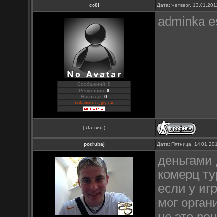
co0l
Дата: Четверг, 13.01.20
adminka es
Сообщений: 8
Репутация:
0
Награды:
0
Добавить в друзья
( Латвия )
podrubaj
Дата: Пятница, 14.01.20
деньгами 
комерц т
если у иг
мог орган
но это ре