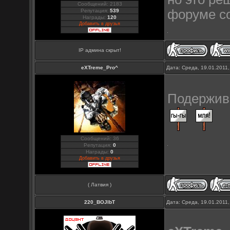
Сообщений: 2183
форуме со
Репутация:
539
Награды:
120
Добавить в друзья
IP админа скрыт!
eXTreme_Pro^
Дата: Среда, 19.01.2011
Подержива
Сообщений: 36
Репутация:
0
Награды:
0
Добавить в друзья
( Латвия )
220_BOJIbT
Дата: Среда, 19.01.2011