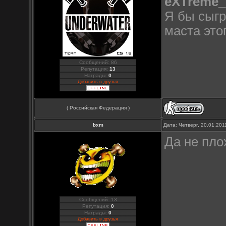
eXTreme_
Я бы сыгр
маста это
Сообщений: 86
Репутация:
13
Награды:
0
Добавить в друзья
( Российская Федерация )
bxm
Дата: Четверг, 20.01.20
Да не пло
Сообщений: 13
Репутация:
0
Награды:
0
Добавить в друзья