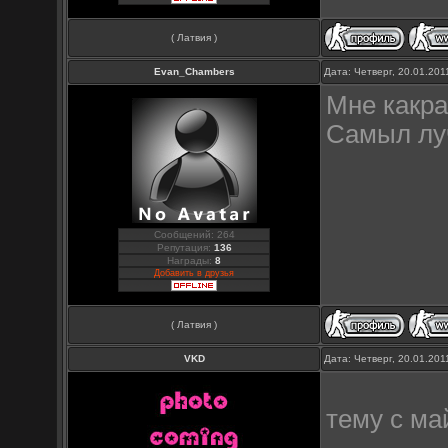
( Латвия )
Evan_Chambers
Дата: Четверг, 20.01.20
Мне какра
Самыл луч
Сообщений: 264
Репутация:
136
Награды:
8
Добавить в друзья
( Латвия )
VKD
Дата: Четверг, 20.01.20
тему с ма