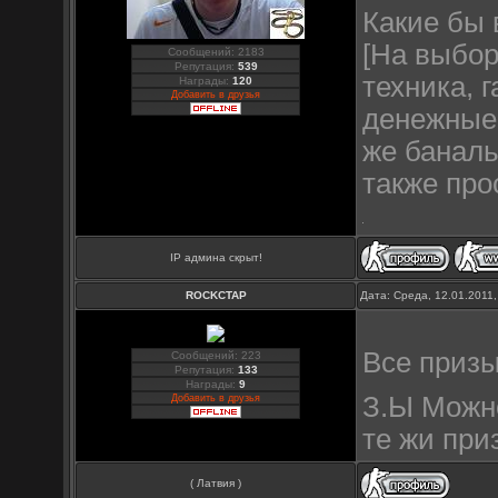
Какие бы 
[На выбор
Сообщений: 2183
Репутация:
539
техника, 
Награды:
120
Добавить в друзья
денежные 
же баналь
также про
IP админа скрыт!
ROCKCTAP
Дата: Среда, 12.01.2011
Все призы
Сообщений: 223
Репутация:
133
Награды:
9
З.Ы Можно
Добавить в друзья
те жи при
( Латвия )